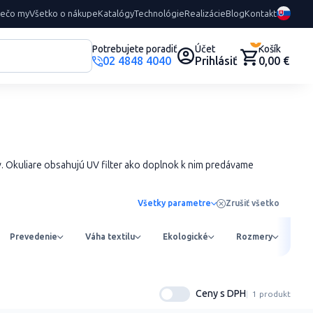
rečo my
Všetko o nákupe
Katalógy
Technológie
Realizácie
Blog
Kontakt
0
Potrebujete poradiť
Účet
Košík
02 4848 4040
Prihlásiť
0,00 €
v. Okuliare obsahujú UV filter ako doplnok k nim predávame
Všetky parametre
Zrušiť všetko
Prevedenie
Váha textilu
Ekologické
Rozmery
Ob
Ceny s DPH
1 produkt