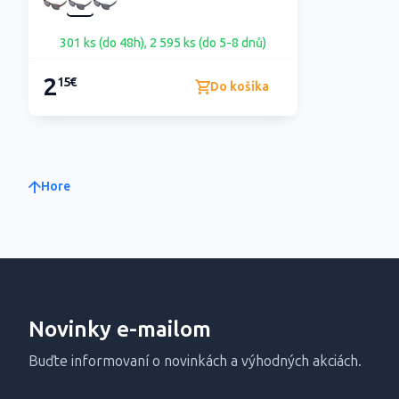
301 ks (do 48h), 2 595 ks (do 5-8 dnů)
2
15€
Do košíka
Hore
Novinky e-mailom
Buďte informovaní o novinkách a výhodných akciách.