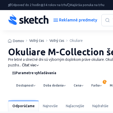
Odpoveď do 2 hodín
34 rokov na trhu
Najširšia ponuka na trhu
Reklamné predmety
Voľný čas
Voľný čas
Okuliare
Domov
Okuliare M-Collection 
Pre letné a slnečné dni sú výborným doplnkom práve okuliare. Okuli
puzdra...
Čítať viac
Parametre vyhľadávania
Dostupnosť
Doba dodania
Cena
Farba
Ma
Odporúčame
Najnovšie
Najlacnejšie
Najdrahšie