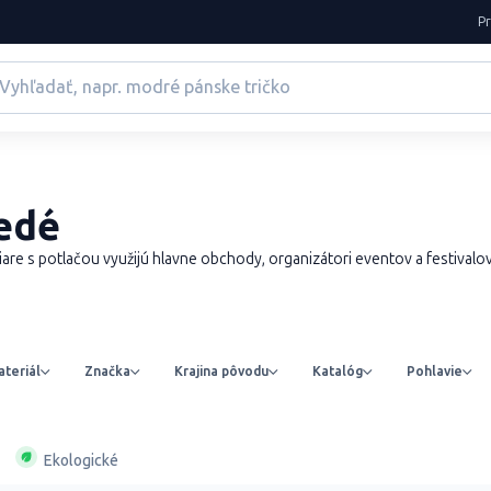
P
šedé
are s potlačou využijú hlavne obchody, organizátori eventov a festivalo
teriál
Značka
Krajina pôvodu
Katalóg
Pohlavie
Ekologické