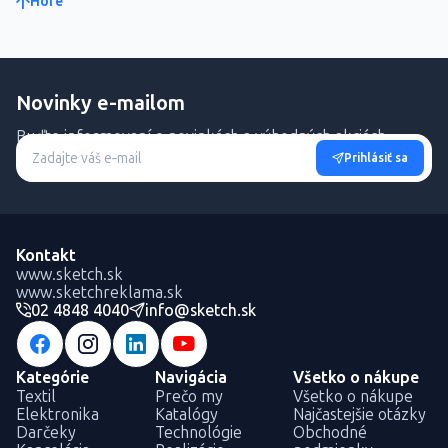
Hore
Novinky e-mailom
Buďte informovaní o novinkách a výhodných akciách.
Prihlásiť sa
Kontakt
www.sketch.sk
www.sketchreklama.sk
02 4848 4040
info@sketch.sk
Kategórie
Navigácia
Všetko o nákupe
Textil
Prečo my
Všetko o nákupe
Elektronika
Katalógy
Najčastejšie otázky
Darčeky
Technológie
Obchodné