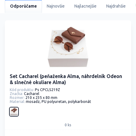
Odporúčame
Najnovšie
Najlacnejšie
Najdrahšie
Set Cacharel (peňaženka Alma, náhrdelník Odeon
& slnečné okuliare Alma)
Kód produktu:
Ps CPCLS219Z
Značka:
Cacharel
Rozmer:
210 x 235 x 80 mm
Material:
mosadz, PU polyuretan, polykarbonát
0 ks