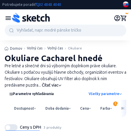
Potrebujete poradiť
02 4848 4040
0
Voľný čas
Voľný čas
Okuliare
Domov
Okuliare Cacharel hnedé
Pre letné a slnečné dni sú výborným doplnkom práve okuliare.
Okuliare s potlačou využijú hlavne obchody, organizátori eventov a
festivalov. Okuliare obsahujú UV filter ako doplnok k nim
predávame puzdra...
Čítať viac
Parametre vyhľadávania
Všetky parametre
Dostupnosť
Doba dodania
Cena
Farba
Mater
Ceny s DPH
3 produkty