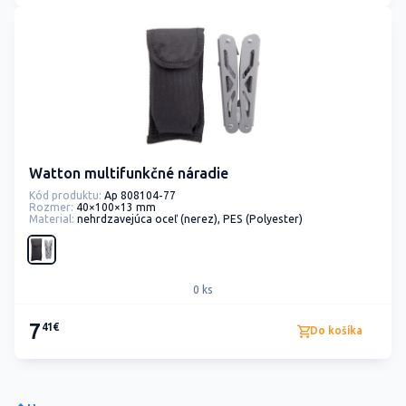
Watton multifunkčné náradie
Kód produktu:
Ap 808104-77
Rozmer:
40×100×13 mm
Material:
nehrdzavejúca oceľ (nerez), PES (Polyester)
0 ks
7
41€
Do košíka