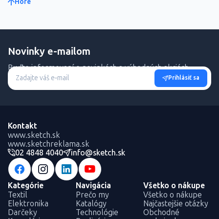
Hore
Novinky e-mailom
Buďte informovaní o novinkách a výhodných akciách.
Prihlásiť sa
Kontakt
www.sketch.sk
www.sketchreklama.sk
02 4848 4040
info@sketch.sk
Kategórie
Navigácia
Všetko o nákupe
Textil
Prečo my
Všetko o nákupe
Elektronika
Katalógy
Najčastejšie otázky
Darčeky
Technológie
Obchodné