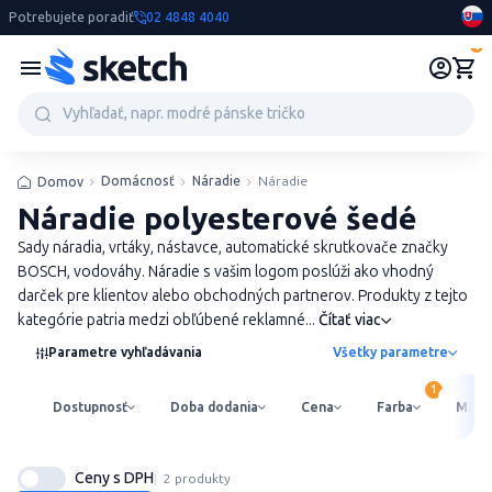
Potrebujete poradiť
02 4848 4040
0
Domácnosť
Náradie
Náradie
Domov
Náradie polyesterové šedé
Sady náradia, vrtáky, nástavce, automatické skrutkovače značky
BOSCH, vodováhy. Náradie s vašim logom poslúži ako vhodný
darček pre klientov alebo obchodných partnerov. Produkty z tejto
kategórie patria medzi obľúbené reklamné...
Čítať viac
Parametre vyhľadávania
Všetky parametre
Dostupnosť
Doba dodania
Cena
Farba
Mater
Ceny s DPH
2 produkty