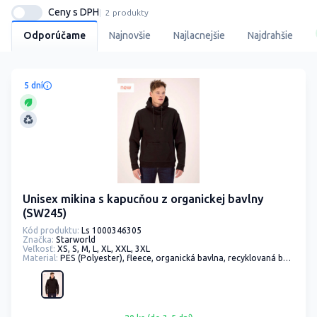
Ceny s DPH
2 produkty
Odporúčame
Najnovšie
Najlacnejšie
Najdrahšie
5 dní
Unisex mikina s kapucňou z organickej bavlny
(SW245)
Kód produktu:
Ls 1000346305
Značka:
Starworld
Veľkosť:
XS, S, M, L, XL, XXL, 3XL
Material:
PES (Polyester), fleece, organická bavlna, recyklovaná bavlna