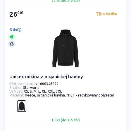
20 ks (do 3-5 dní)
26
04€
Do košíka
5 dní
Unisex mikina z organickej bavlny
Kód produktu:
Ls 1000346299
Značka:
Starworld
Veľkosť:
XS, S, M, L, XL, XXL, 3XL
Material:
fleece, organická bavlna, rPET - recyklovaný polyester
10 ks (do 3-5 dní)