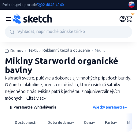
Potrebujete poradiť
02 4848 4040
0
Textil
Reklamný textil a oblečenie
Mikiny
Domov
Mikiny Starworld organické
bavlny
Nahradili svetre, pulóvre a dokonca aj v mnohých prípadoch bundy.
O čom to blábolíme, predsa o mikinách, ktoré osídlujú šatníky
nejedného z nás. Mikina patrí k jednému z najuniverzálnejších
módnych...
Čítať viac
Parametre vyhľadávania
Všetky parametre
Dostupnosť
Doba dodania
Cena
Farba
Mater