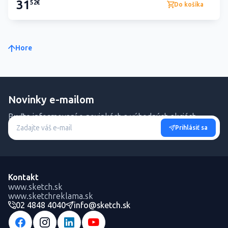
31
52€
Do košíka
Hore
Novinky e-mailom
Buďte informovaní o novinkách a výhodných akciách.
Prihlásiť sa
Kontakt
www.sketch.sk
www.sketchreklama.sk
02 4848 4040
info@sketch.sk