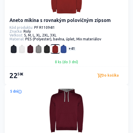
Aneto mikina s rovnakým polovičným zipsom
Kód produktu:
PF R11094I1
Značka:
Roly
Veľkosť:
S, M, L, XL, 2XL, 3XL
Material:
PES (Polyester), bavlna, úplet, Mix materiálov
+41
8 ks (do 3 dní)
22
58€
Do košíka
5 dní