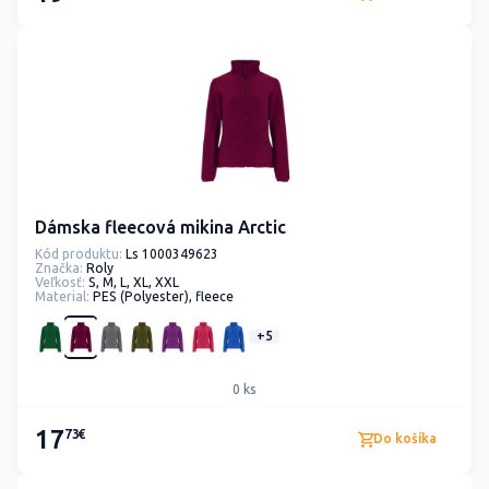
Dámska fleecová mikina Arctic
Kód produktu:
Ls 1000349623
Značka:
Roly
Veľkosť:
S, M, L, XL, XXL
Material:
PES (Polyester), fleece
+5
0 ks
17
73€
Do košíka