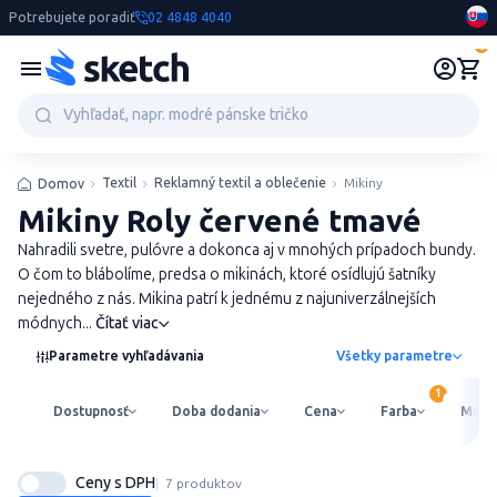
Potrebujete poradiť
02 4848 4040
0
Textil
Reklamný textil a oblečenie
Mikiny
Domov
Mikiny Roly červené tmavé
Nahradili svetre, pulóvre a dokonca aj v mnohých prípadoch bundy.
O čom to blábolíme, predsa o mikinách, ktoré osídlujú šatníky
nejedného z nás. Mikina patrí k jednému z najuniverzálnejších
módnych...
Čítať viac
Parametre vyhľadávania
Všetky parametre
Dostupnosť
Doba dodania
Cena
Farba
Mater
Ceny s DPH
7 produktov