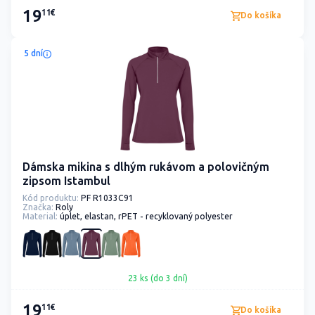
19
11€
Do košíka
5 dní
Dámska mikina s dlhým rukávom a polovičným
zipsom Istambul
Kód produktu:
PF R1033C91
Značka:
Roly
Material:
úplet, elastan, rPET - recyklovaný polyester
23 ks (do 3 dní)
19
11€
Do košíka