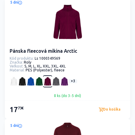
5 dní
Pánska fleecová mikina Arctic
Kód produktu:
Ls 1000349569
Značka:
Roly
Veľkosť:
S, M, L, XL, XXL, 3XL, 4XL
Material:
PES (Polyester), fleece
+3
8 ks (do 3-5 dní)
17
73€
Do košíka
5 dní