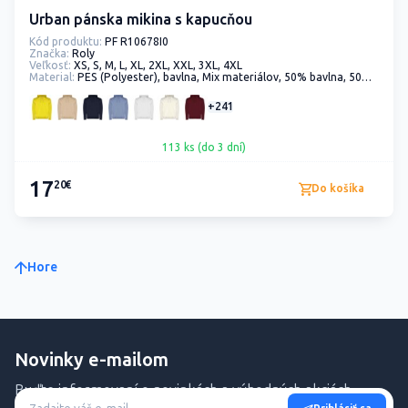
Urban pánska mikina s kapucňou
Kód produktu:
PF R10678I0
Značka:
Roly
Veľkosť:
XS, S, M, L, XL, 2XL, XXL, 3XL, 4XL
Material:
PES (Polyester), bavlna, Mix materiálov, 50% bavlna, 50% polyester
+241
113 ks (do 3 dní)
17
20€
Do košíka
Hore
Novinky e-mailom
Buďte informovaní o novinkách a výhodných akciách.