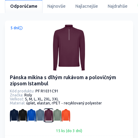
Odporúčame
Najnovšie
Najlacnejšie
Najdrahšie
5 dní
Pánska mikina s dlhým rukávom a polovičným
zipsom Istambul
Kód produktu:
PF R1031C91
Značka:
Roly
Veľkosť:
S, M, L, XL, 2XL, 3XL
Material:
úplet, elastan, rPET - recyklovaný polyester
15 ks (do 3 dní)