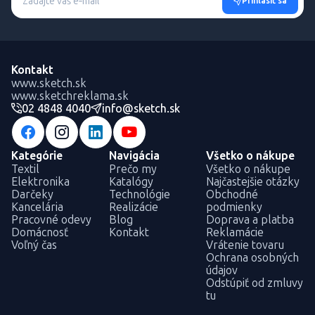
Prihlásiť sa
Kontakt
www.sketch.sk
www.sketchreklama.sk
02 4848 4040
info@sketch.sk
Kategórie
Navigácia
Všetko o nákupe
Textil
Prečo my
Všetko o nákupe
Elektronika
Katalógy
Najčastejšie otázky
Darčeky
Technológie
Obchodné
Kancelária
Realizácie
podmienky
Pracovné odevy
Blog
Doprava a platba
Domácnosť
Kontakt
Reklamácie
Voľný čas
Vrátenie tovaru
Ochrana osobných
údajov
Odstúpiť od zmluvy
tu