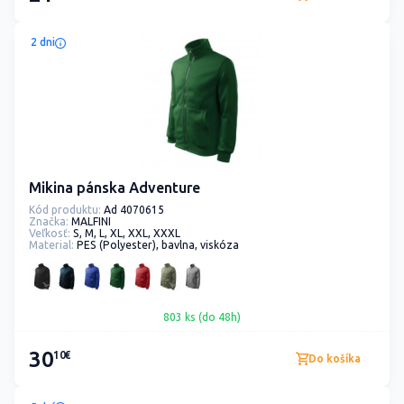
2 dni
Mikina pánska Adventure
Kód produktu:
Ad 4070615
Značka:
MALFINI
Veľkosť:
S, M, L, XL, XXL, XXXL
Material:
PES (Polyester), bavlna, viskóza
803 ks (do 48h)
30
10€
Do košíka