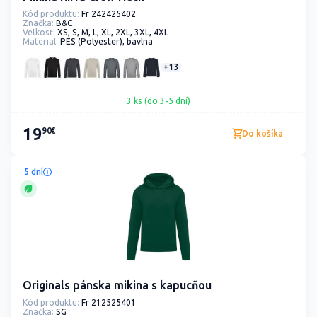
Kód produktu:
Fr 242425402
Značka:
B&C
Veľkosť:
XS, S, M, L, XL, 2XL, 3XL, 4XL
Material:
PES (Polyester), bavlna
+13
3 ks (do 3-5 dní)
19
90€
Do košíka
5 dní
Originals pánska mikina s kapucňou
Kód produktu:
Fr 212525401
Značka:
SG