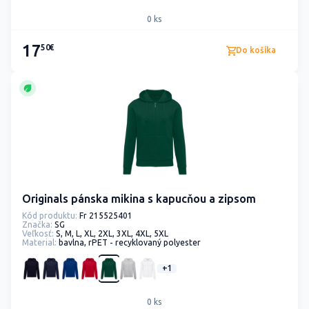
0 ks
17
50€
Do košíka
Originals pánska mikina s kapucňou a zipsom
Kód produktu:
Fr 215525401
Značka:
SG
Veľkosť:
S, M, L, XL, 2XL, 3XL, 4XL, 5XL
Material:
bavlna, rPET - recyklovaný polyester
+1
0 ks