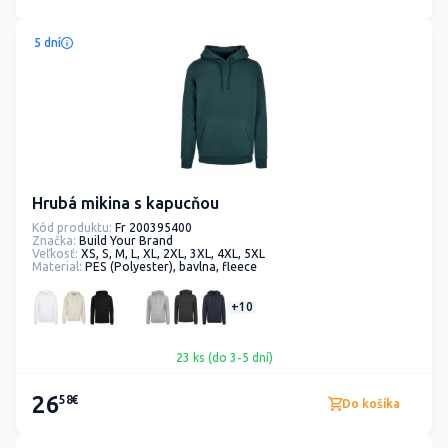
5 dní
Hrubá mikina s kapucňou
Kód produktu:
Fr 200395400
Značka:
Build Your Brand
Veľkosť:
XS, S, M, L, XL, 2XL, 3XL, 4XL, 5XL
Material:
PES (Polyester), bavlna, fleece
+10
23 ks (do 3-5 dní)
26
58€
Do košíka