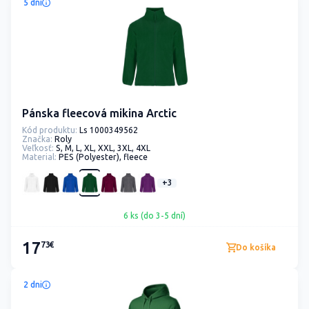
5 dní
Pánska fleecová mikina Arctic
Kód produktu:
Ls 1000349562
Značka:
Roly
Veľkosť:
S, M, L, XL, XXL, 3XL, 4XL
Material:
PES (Polyester), fleece
+3
6 ks (do 3-5 dní)
17
73€
Do košíka
2 dni