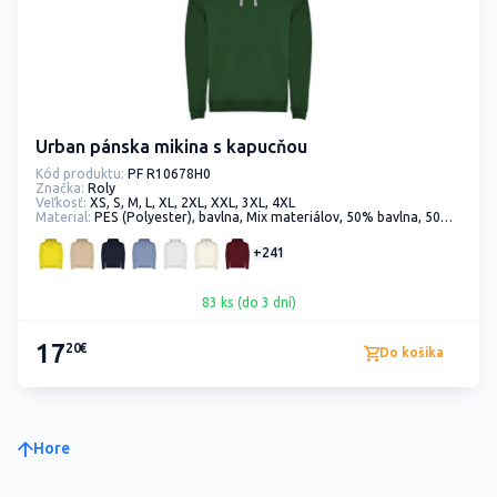
Urban pánska mikina s kapucňou
Kód produktu:
PF R10678H0
Značka:
Roly
Veľkosť:
XS, S, M, L, XL, 2XL, XXL, 3XL, 4XL
Material:
PES (Polyester), bavlna, Mix materiálov, 50% bavlna, 50% polyester
+241
83 ks (do 3 dní)
17
20€
Do košíka
Hore