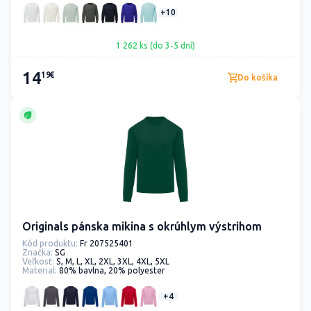
+10
1 262 ks (do 3-5 dní)
14
19€
Do košíka
Originals pánska mikina s okrúhlym výstrihom
Kód produktu:
Fr 207525401
Značka:
SG
Veľkosť:
S, M, L, XL, 2XL, 3XL, 4XL, 5XL
Material:
80% bavlna, 20% polyester
+4