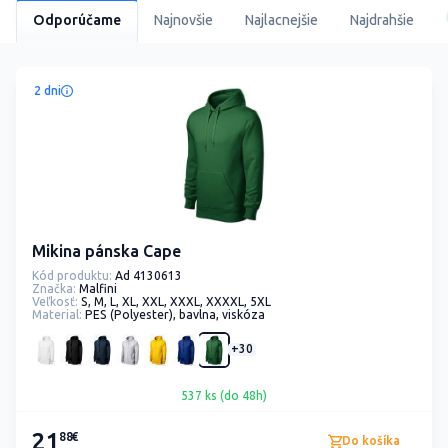
Odporúčame
Najnovšie
Najlacnejšie
Najdrahšie
2 dni
Mikina pánska Cape
Kód produktu:
Ad 4130613
Značka:
Malfini
Veľkosť:
S, M, L, XL, XXL, XXXL, XXXXL, 5XL
Material:
PES (Polyester), bavlna, viskóza
+30
537 ks (do 48h)
21
88€
Do košíka