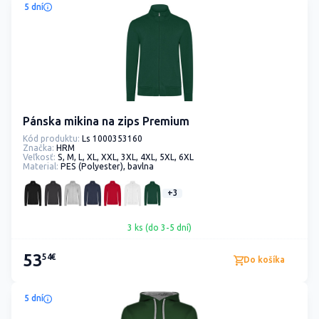
5 dní
Pánska mikina na zips Premium
Kód produktu:
Ls 1000353160
Značka:
HRM
Veľkosť:
S, M, L, XL, XXL, 3XL, 4XL, 5XL, 6XL
Material:
PES (Polyester), bavlna
+3
3 ks (do 3-5 dní)
53
54€
Do košíka
5 dní