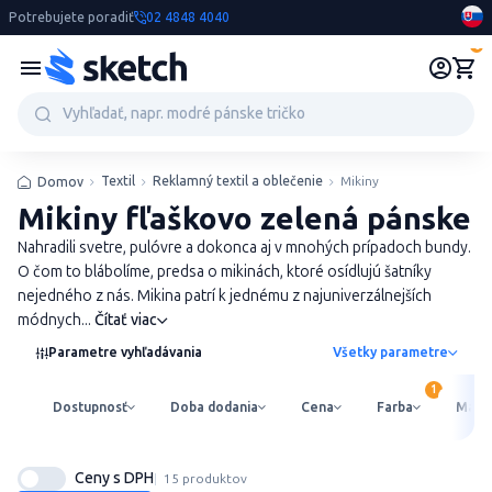
Potrebujete poradiť
02 4848 4040
0
Textil
Reklamný textil a oblečenie
Mikiny
Domov
Mikiny fľaškovo zelená pánske
Nahradili svetre, pulóvre a dokonca aj v mnohých prípadoch bundy.
O čom to blábolíme, predsa o mikinách, ktoré osídlujú šatníky
nejedného z nás. Mikina patrí k jednému z najuniverzálnejších
módnych...
Čítať viac
Parametre vyhľadávania
Všetky parametre
Dostupnosť
Doba dodania
Cena
Farba
Mater
Ceny s DPH
15 produktov