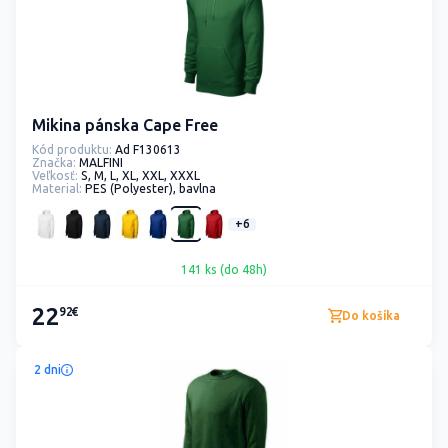
Mikina pánska Cape Free
Kód produktu:
Ad F130613
Značka:
MALFINI
Veľkosť:
S, M, L, XL, XXL, XXXL
Material:
PES (Polyester), bavlna
+6
141 ks (do 48h)
22
92€
Do košíka
2 dni