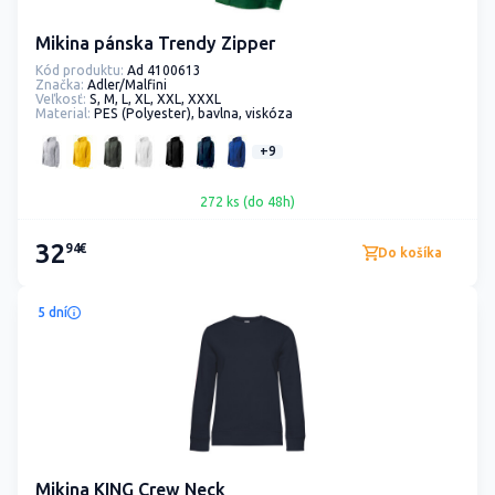
Mikina pánska Trendy Zipper
Kód produktu:
Ad 4100613
Značka:
Adler/Malfini
Veľkosť:
S, M, L, XL, XXL, XXXL
Material:
PES (Polyester), bavlna, viskóza
+9
272 ks (do 48h)
32
94€
Do košíka
5 dní
Mikina KING Crew Neck