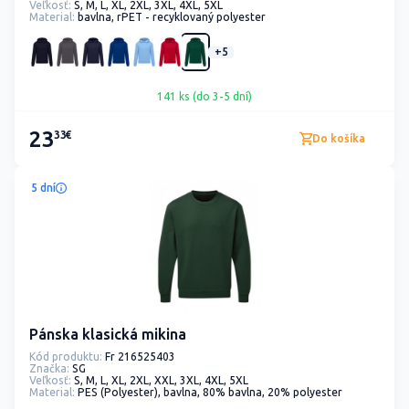
Veľkosť:
S, M, L, XL, 2XL, 3XL, 4XL, 5XL
Material:
bavlna, rPET - recyklovaný polyester
+5
141 ks (do 3-5 dní)
23
33€
Do košíka
5 dní
Pánska klasická mikina
Kód produktu:
Fr 216525403
Značka:
SG
Veľkosť:
S, M, L, XL, 2XL, XXL, 3XL, 4XL, 5XL
Material:
PES (Polyester), bavlna, 80% bavlna, 20% polyester