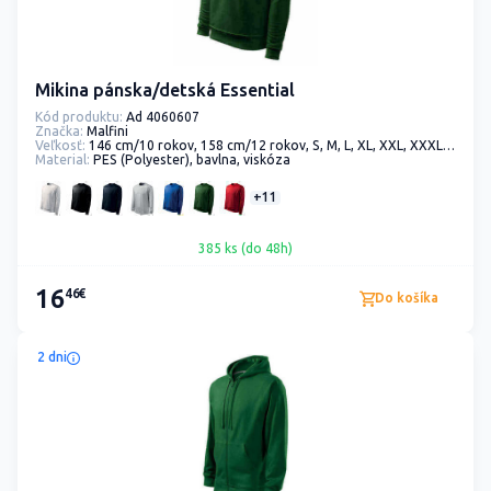
Mikina pánska/detská Essential
Kód produktu:
Ad 4060607
Značka:
Malfini
Veľkosť:
146 cm/10 rokov, 158 cm/12 rokov, S, M, L, XL, XXL, XXXL, XXXXL
Material:
PES (Polyester), bavlna, viskóza
+11
385 ks (do 48h)
16
46€
Do košíka
2 dni