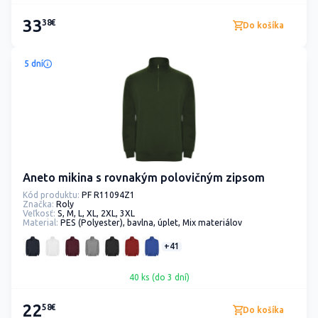
33
38€
Do košíka
5 dní
Aneto mikina s rovnakým polovičným zipsom
Kód produktu:
PF R11094Z1
Značka:
Roly
Veľkosť:
S, M, L, XL, 2XL, 3XL
Material:
PES (Polyester), bavlna, úplet, Mix materiálov
+41
40 ks (do 3 dní)
22
58€
Do košíka