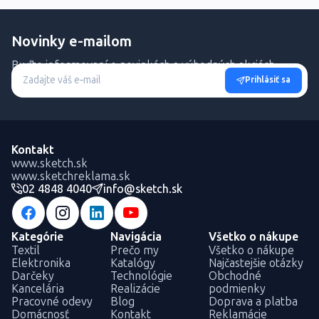
Novinky e-mailom
Buďte informovaní o novinkách a výhodných akciách.
Prihlásiť sa
Kontakt
www.sketch.sk
www.sketchreklama.sk
02 4848 4040
info@sketch.sk
Kategórie
Navigácia
Všetko o nákupe
Textil
Prečo my
Všetko o nákupe
Elektronika
Katalógy
Najčastejšie otázky
Darčeky
Technológie
Obchodné
Kancelária
Realizácie
podmienky
Pracovné odevy
Blog
Doprava a platba
Domácnosť
Kontakt
Reklamácie