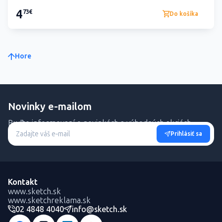
4
73€
Do košíka
Hore
Novinky e-mailom
Buďte informovaní o novinkách a výhodných akciách.
Prihlásiť sa
Kontakt
www.sketch.sk
www.sketchreklama.sk
02 4848 4040
info@sketch.sk