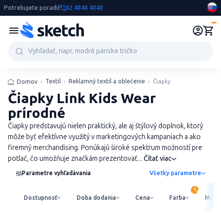
Potrebujete poradiť
02 4848 4040
0
Textil
Reklamný textil a oblečenie
Čiapky
Domov
Čiapky Link Kids Wear
prírodné
Čiapky predstavujú nielen praktický, ale aj štýlový doplnok, ktorý
môže byť efektívne využitý v marketingových kampaniach a ako
firemný merchandising. Ponúkajú široké spektrum možností pre
potlač, čo umožňuje značkám prezentovať...
Čítať viac
Parametre vyhľadávania
Všetky parametre
Dostupnosť
Doba dodania
Cena
Farba
Mater