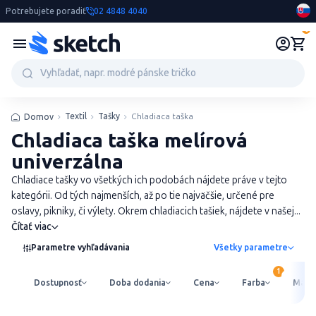
Potrebujete poradiť
02 4848 4040
0
Textil
Tašky
Chladiaca taška
Domov
Chladiaca taška melírová
univerzálna
Chladiace tašky vo všetkých ich podobách nájdete práve v tejto
kategórii. Od tých najmenších, až po tie najväčšie, určené pre
oslavy, pikniky, či výlety. Okrem chladiacich tašiek, nájdete v našej...
Čítať viac
Parametre vyhľadávania
Všetky parametre
Dostupnosť
Doba dodania
Cena
Farba
Mater