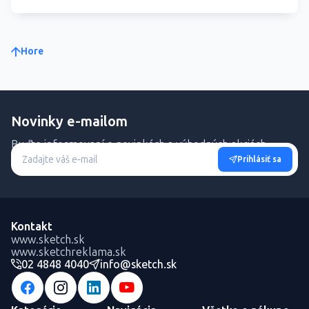
Hore
Novinky e-mailom
Buďte informovaní o novinkách a výhodných akciách.
Prihlásiť sa
Kontakt
www.sketch.sk
www.sketchreklama.sk
02 4848 4040
info@sketch.sk