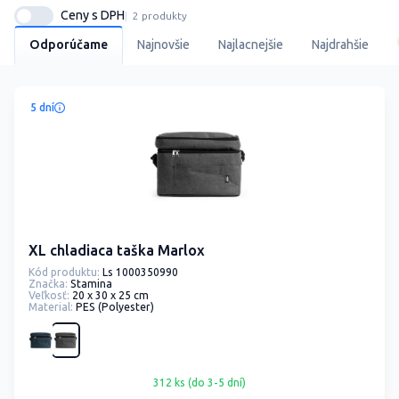
Ceny s DPH
2 produkty
Odporúčame
Najnovšie
Najlacnejšie
Najdrahšie
5 dní
XL chladiaca taška Marlox
Kód produktu:
Ls 1000350990
Značka:
Stamina
Veľkosť:
20 x 30 x 25 cm
Material:
PES (Polyester)
312 ks (do 3-5 dní)