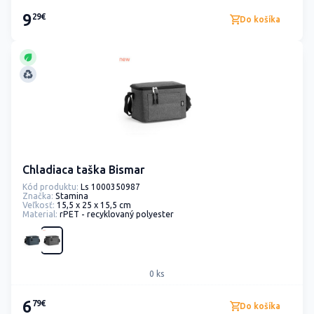
9
29€
Do košíka
Chladiaca taška Bismar
Kód produktu:
Ls 1000350987
Značka:
Stamina
Veľkosť:
15,5 x 25 x 15,5 cm
Material:
rPET - recyklovaný polyester
0 ks
6
79€
Do košíka