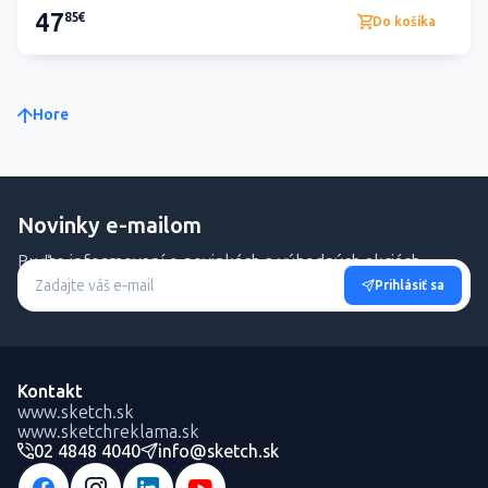
47
85€
Do košíka
Hore
Novinky e-mailom
Buďte informovaní o novinkách a výhodných akciách.
Prihlásiť sa
Kontakt
www.sketch.sk
www.sketchreklama.sk
02 4848 4040
info@sketch.sk