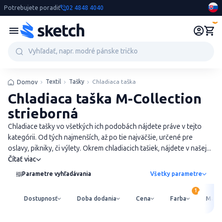
Potrebujete poradiť
02 4848 4040
0
Textil
Tašky
Chladiaca taška
Domov
Chladiaca taška M-Collection
strieborná
Chladiace tašky vo všetkých ich podobách nájdete práve v tejto
kategórii. Od tých najmenších, až po tie najväčšie, určené pre
oslavy, pikniky, či výlety. Okrem chladiacich tašiek, nájdete v našej...
Čítať viac
Parametre vyhľadávania
Všetky parametre
Dostupnosť
Doba dodania
Cena
Farba
Mater