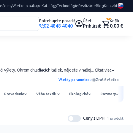
rečo my
Všetko o nákupe
Katalógy
Technológie
Realizácie
Blog
Kontakt
0
Potrebujete poradiť
Účet
Košík
02 4848 4040
Prihlásiť
0,00 €
i výlety. Okrem chladiacich tašiek, nájdete v našej...
Čítať viac
Všetky parametre
Zrušiť všetko
Prevedenie
Váha textilu
Ekologické
Rozmery
Ob
Ceny s DPH
1 produkt