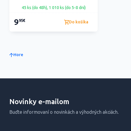
45 ks (do 48h), 1 010 ks (do 5-8 dní)
9
95€
Do košíka
Hore
Novinky e-mailom
Buďte informovaní o novinkách a výhodných akciách.