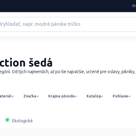
P
ction šedá
rii. Od tých najmenších, až po tie najväčšie, určené pre oslavy, pikniky, č
teriál
Značka
Krajina pôvodu
Katalóg
Pohlavie
Ekologické