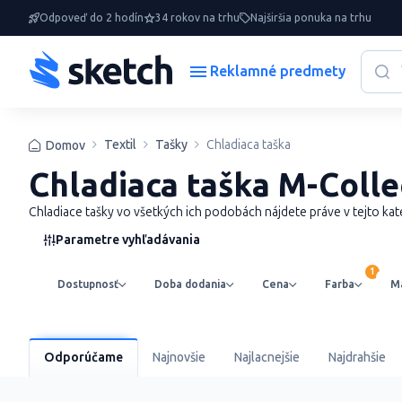
Odpoveď do 2 hodín
34 rokov na trhu
Najširšia ponuka na trhu
Reklamné predmety
Textil
Tašky
Chladiaca taška
Domov
Chladiaca taška M-Colle
Chladiace tašky vo všetkých ich podobách nájdete práve v tejto kategó
Parametre vyhľadávania
Dostupnosť
Doba dodania
Cena
Farba
Ma
Odporúčame
Najnovšie
Najlacnejšie
Najdrahšie