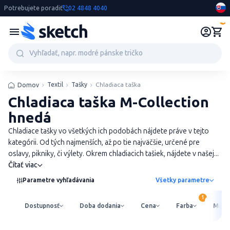
Potrebujete poradiť
02 4848 4040
0
Textil
Tašky
Chladiaca taška
Domov
Chladiaca taška M-Collection
hnedá
Chladiace tašky vo všetkých ich podobách nájdete práve v tejto
kategórii. Od tých najmenších, až po tie najväčšie, určené pre
oslavy, pikniky, či výlety. Okrem chladiacich tašiek, nájdete v našej...
Čítať viac
Parametre vyhľadávania
Všetky parametre
Dostupnosť
Doba dodania
Cena
Farba
Mater