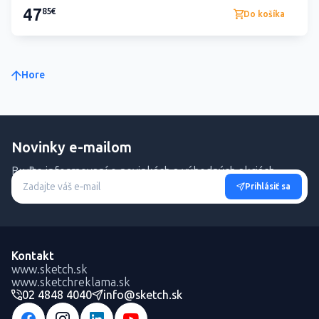
47
85€
Do košíka
Hore
Novinky e-mailom
Buďte informovaní o novinkách a výhodných akciách.
Prihlásiť sa
Kontakt
www.sketch.sk
www.sketchreklama.sk
02 4848 4040
info@sketch.sk