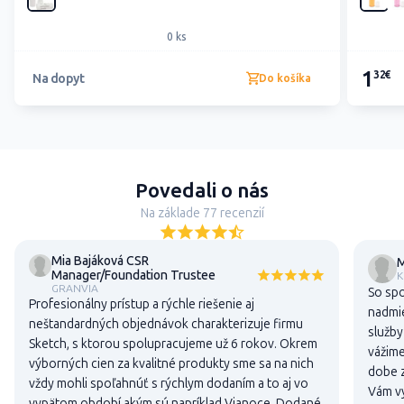
0 ks
1
32€
Na dopyt
Do košíka
Povedali o nás
Na základe 77 recenzií
Mia Bajáková CSR
M
Manager/Foundation Trustee
K
GRANVIA
So sp
Profesionálny prístup a rýchle riešenie aj
nadmie
neštandardných objednávok charakterizuje firmu
služby
Sketch, s ktorou spolupracujeme už 6 rokov. Okrem
vážime
výborných cien za kvalitné produkty sme sa na nich
dobe z
vždy mohli spoľahnúť s rýchlym dodaním a to aj vo
Vám vy
vypätom období akým sú napríklad Vianoce. Dodané