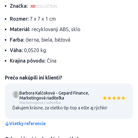
Značka:
Rozmer:
7 x 7 x 1 cm
Materiál:
recyklovaný ABS, sklo
Farba:
čierna, biela, béžová
Váha:
0,0520 kg
Krajina pôvodu:
Čína
Prečo nakúpili iní klienti?
Barbora Kalčoková - Gepard Finance,
Marketingová riaditeľka
Marketingová riaditeľka
Ďakujem krásne, za všetko tip-top a ešte aj rýchlo!
Všetky referencie