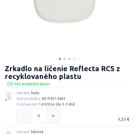
Zrkadlo na líčenie Reflecta RCS z
recyklovaného plastu
2 382 predaných kusov
Variant:
biela
Kód produktu:
XD P457.0403
Dostupnosť:
14 038 ks (do 3-5 dní)
1,31 €
Variant:
béžová