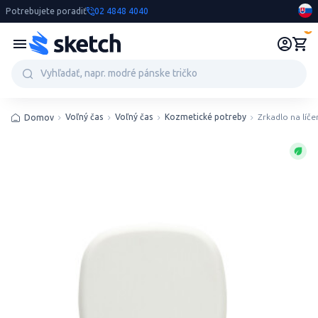
Potrebujete poradiť
02 4848 4040
0
Voľný čas
Voľný čas
Kozmetické potreby
Zrkadlo na líč
Domov