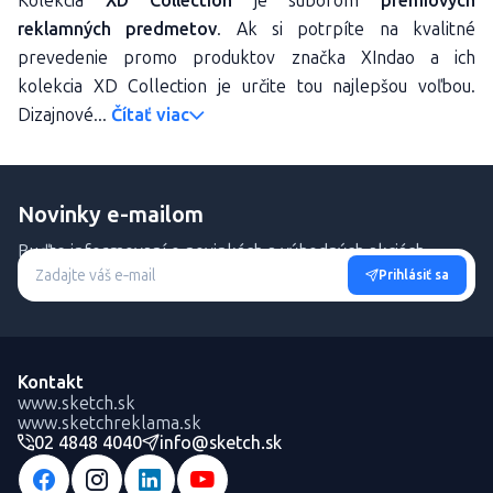
Kolekcia
XD Collection
je súborom
prémiových
reklamných predmetov
. Ak si potrpíte na kvalitné
prevedenie promo produktov značka XIndao a ich
kolekcia XD Collection je určite tou najlepšou voľbou.
Dizajnové...
Čítať viac
Novinky e-mailom
Buďte informovaní o novinkách a výhodných akciách.
Prihlásiť sa
Kontakt
www.sketch.sk
www.sketchreklama.sk
02 4848 4040
info@sketch.sk