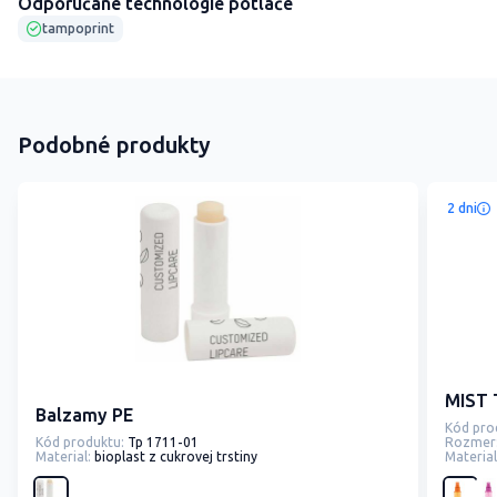
Odporúčané technológie potlače
tampoprint
Podobné produkty
2 dni
MIST 
Balzamy PE
Kód pro
Kód produktu:
Tp 1711-01
Rozmer
Material:
bioplast z cukrovej trstiny
Material