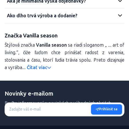
Aká je minimálna výška objednávky?
Ako dlho trvá výroba a dodanie?
Značka Vanilla season
Štýlová značka
Vanilla season
sa riadi sloganom „ ... art of
living.“, čiže ľuďom chce prinášať radosť z varenia,
stolovania a času, ktorí ľudia trávia spolu. Preto dizajnuje
a vyrába...
Čítať viac
Novinky e-mailom
Buďte informovaní o novinkách a výhodných akciách.
Prihlásiť sa