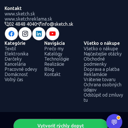
Kontakt
www.sketch.sk
www.sketchreklama.sk
02 4848 4040
info@sketch.sk
Kategórie
Navigácia
Všetko o nákupe
Textil
Prečo my
Všetko o nákupe
Elektronika
Katalógy
Najčastejšie otázky
Darčeky
Technológie
Obchodné
Kancelária
Realizácie
podmienky
Pracovné odevy
Blog
Doprava a platba
Domácnosť
Kontakt
Reklamácie
Voľný čas
Vrátenie tovaru
Ochrana osobných
údajov
Odstúpiť od zmluvy
tu
Vytvoriť rýchly dopyt