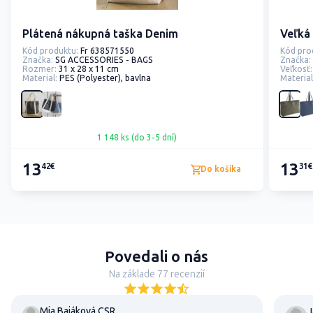
Plátená nákupná taška Denim
Veľká
Kód produktu:
Fr 638571550
Kód pro
Značka:
SG ACCESSORIES - BAGS
Značka:
Rozmer:
31 x 28 x 11 cm
Veľkosť:
Material:
PES (Polyester), bavlna
Material
1 148 ks (do 3-5 dní)
13
13
42€
31€
Do košíka
Povedali o nás
Na základe 77 recenzií
Mia Bajáková CSR
J