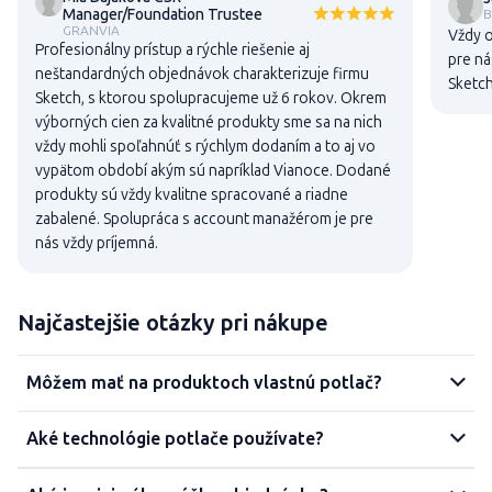
Manager/Foundation Trustee
B
GRANVIA
Vždy o
Profesionálny prístup a rýchle riešenie aj
pre ná
neštandardných objednávok charakterizuje firmu
Sketch
Sketch, s ktorou spolupracujeme už 6 rokov. Okrem
výborných cien za kvalitné produkty sme sa na nich
vždy mohli spoľahnúť s rýchlym dodaním a to aj vo
vypätom období akým sú napríklad Vianoce. Dodané
produkty sú vždy kvalitne spracované a riadne
zabalené. Spolupráca s account manažérom je pre
nás vždy príjemná.
Najčastejšie otázky pri nákupe
Môžem mať na produktoch vlastnú potlač?
Aké technológie potlače používate?