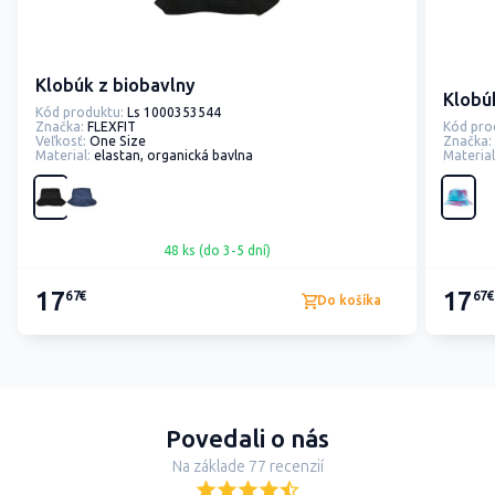
Klobúk z biobavlny
Klobúk
Kód produktu:
Ls 1000353544
Značka:
FLEXFIT
Kód pro
Veľkosť:
One Size
Značka:
Material:
elastan, organická bavlna
Material
48 ks (do 3-5 dní)
17
17
67€
67€
Do košíka
Povedali o nás
Na základe 77 recenzií