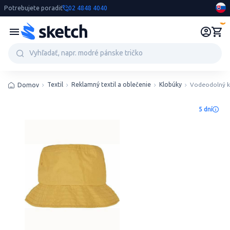
Potrebujete poradiť
02 4848 4040
0
Textil
Reklamný textil a oblečenie
Klobúky
Vodeodolný k
Domov
5 dní