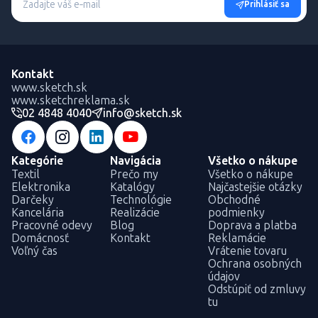
Prihlásiť sa
Kontakt
www.sketch.sk
www.sketchreklama.sk
02 4848 4040
info@sketch.sk
Kategórie
Navigácia
Všetko o nákupe
Textil
Prečo my
Všetko o nákupe
Elektronika
Katalógy
Najčastejšie otázky
Darčeky
Technológie
Obchodné
Kancelária
Realizácie
podmienky
Pracovné odevy
Blog
Doprava a platba
Domácnosť
Kontakt
Reklamácie
Voľný čas
Vrátenie tovaru
Ochrana osobných
údajov
Odstúpiť od zmluvy
tu