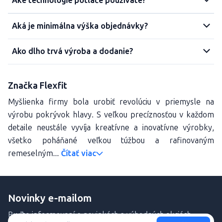
Aké technológie potlače používate?
Aká je minimálna výška objednávky?
Ako dlho trvá výroba a dodanie?
Značka Flexfit
Myšlienka firmy bola urobiť revolúciu v priemysle na
výrobu pokrývok hlavy. S veľkou precíznosťou v každom
detaile neustále vyvíja kreatívne a inovatívne výrobky,
všetko poháňané veľkou túžbou a rafinovaným
remeselným...
Čítať viac
Novinky e-mailom
Buďte informovaní o novinkách a výhodných akciách.