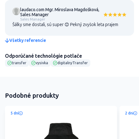
laudaco.com Mgr. Miroslava Magdošková,
Sales Manager
Sales Manager
Šálky sme dostali, sú super 😊 Pekný zvyšok leta prajem
Všetky referencie
Odporúčané technológie potlače
transfer
vysivka
digitalnyTransfer
Podobné produkty
5 dní
2 dni