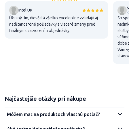
M
Intel UK
K
Úžasný tím, dievčatá všetko excelentne zvladajú aj
So sp
nadštandardné požiadavky a viaceré zmeny pred
nadmie
finálnym uzatvorením objednávky.
služby
vážime
dobe z
Vám vy
stanov
Najčastejšie otázky pri nákupe
Môžem mať na produktoch vlastnú potlač?