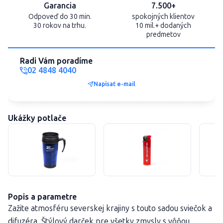
Garancia
7.500+
Odpoveď do 30 min.
spokojných klientov
30 rokov na trhu.
10 mil.+ dodaných
predmetov
Radi Vám poradíme
02 4848 4040
Napísať e-mail
Ukážky potlače
Popis a parametre
Zažite atmosféru severskej krajiny s touto sadou sviečok a
difuzéra. Štýlový darček pre všetky zmysly s vôňou