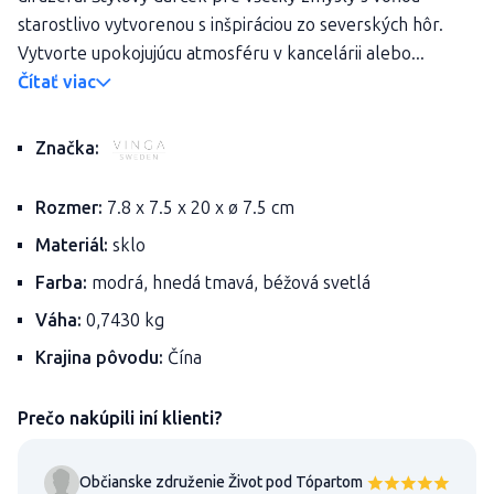
starostlivo vytvorenou s inšpiráciou zo severských hôr.
Vytvorte upokojujúcu atmosféru v kancelárii alebo...
Čítať viac
Značka:
Rozmer:
7.8 x 7.5 x 20 x ø 7.5 cm
Materiál:
sklo
Farba:
modrá, hnedá tmavá, béžová svetlá
Váha:
0,7430 kg
Krajina pôvodu:
Čína
Prečo nakúpili iní klienti?
Občianske združenie Život pod Tópartom