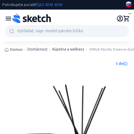
Potrebujete poradiť
02 4848 4040
0
Domácnosť
Kúpeľna a wellness
VINGA Nordic Essence útuln
Domov
5 dní