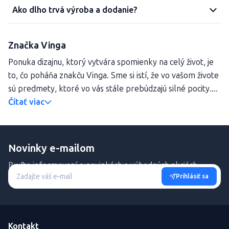
Ako dlho trvá výroba a dodanie?
Značka Vinga
Ponuka dizajnu, ktorý vytvára spomienky na celý život, je
to, čo poháňa znakču Vinga. Sme si istí, že vo vašom živote
sú predmety, ktoré vo vás stále prebúdzajú silné pocity....
Čítať viac
Novinky e-mailom
Buďte informovaní o novinkách a výhodných akciách.
Prihlásiť sa
Kontakt