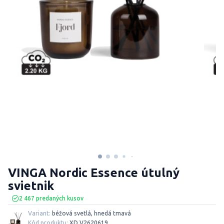
VINGA Nordic Essence útulný
svietnik
2 467 predaných kusov
Variant:
béžová svetlá, hnedá tmavá
Kód produktu:
XD V2620619