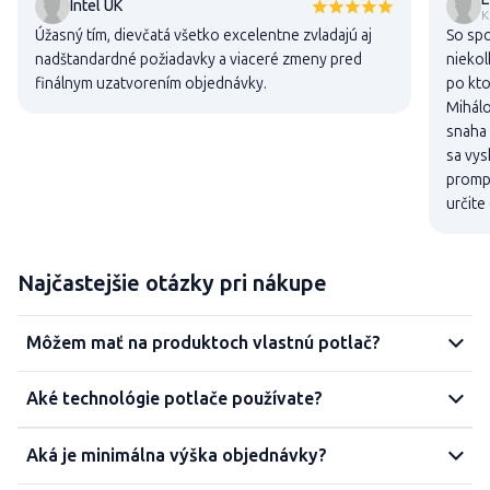
Intel UK
K
Úžasný tím, dievčatá všetko excelentne zvladajú aj
So sp
nadštandardné požiadavky a viaceré zmeny pred
niekol
finálnym uzatvorením objednávky.
po kto
Mihálo
snaha 
sa vys
promp
určite
Najčastejšie otázky pri nákupe
Môžem mať na produktoch vlastnú potlač?
Aké technológie potlače používate?
Aká je minimálna výška objednávky?