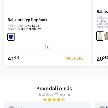
Babie
Kód pro
Balík pre lepší spánok
Značka:
Veľkosť:
Kód produktu:
Ko Ko021
Material
Material:
Mix materiálov
0 ks
41
20
01€
38€
Do košíka
Povedali o nás
Na základe 77 recenzií
E