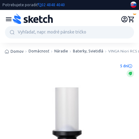
Potrebujete poradiť
02 4848 4040
0
Domácnosť
Náradie
Baterky, Svietidlá
VINGA Niori RCS 
Domov
5 dní