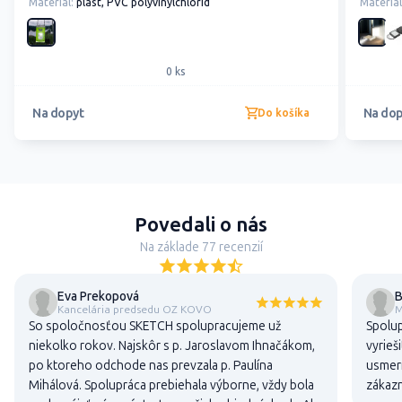
Material:
plast, PVC polyvinylchlorid
Material
0 ks
Na dopyt
Na dop
Do košíka
Povedali o nás
Na základe 77 recenzií
Eva Prekopová
B
Kancelária predsedu OZ KOVO
M
So spoločnosťou SKETCH spolupracujeme už
Spolup
niekolko rokov. Najskôr s p. Jaroslavom Ihnačákom,
vyrieš
po ktoreho odchode nas prevzala p. Paulína
usmern
Mihálová. Spolupráca prebiehala výborne, vždy bola
zákaz