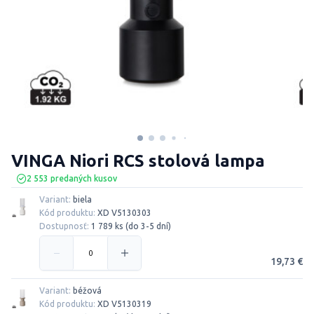
VINGA Niori RCS stolová lampa
2 553 predaných kusov
Variant:
biela
Kód produktu:
XD V5130303
Dostupnosť:
1 789 ks (do 3-5 dní)
19,73 €
Variant:
béžová
Kód produktu:
XD V5130319