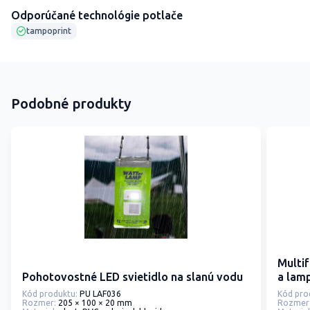
Odporúčané technológie potlače
tampoprint
Podobné produkty
Multi
Pohotovostné LED svietidlo na slanú vodu
a lam
Kód produktu:
PU LAF036
Kód pro
Rozmer:
205 × 100 × 20 mm
Rozmer