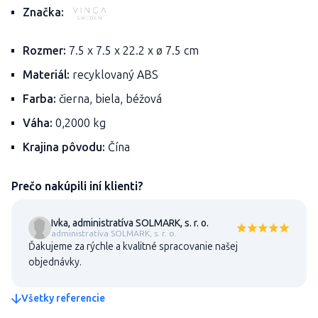
Značka:
Rozmer:
7.5 x 7.5 x 22.2 x ø 7.5 cm
Materiál:
recyklovaný ABS
Farba:
čierna, biela, béžová
Váha:
0,2000 kg
Krajina pôvodu:
Čína
Prečo nakúpili iní klienti?
Ivka, administratíva SOLMARK, s. r. o.
administratíva SOLMARK, s. r. o.
Ďakujeme za rýchle a kvalitné spracovanie našej
objednávky.
Všetky referencie