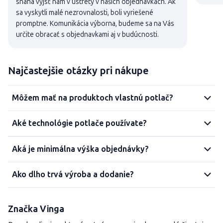
snaha výjsť nám v ústrety v našich objednávkach. Ak
sa vyskytli malé nezrovnalosti, boli vyriešené
promptne. Komunikácia výborna, budeme sa na Vás
určite obracať s objednavkami aj v budúcnosti.
Najčastejšie otázky pri nákupe
Môžem mať na produktoch vlastnú potlač?
Aké technológie potlače používate?
Aká je minimálna výška objednávky?
Ako dlho trvá výroba a dodanie?
Značka Vinga