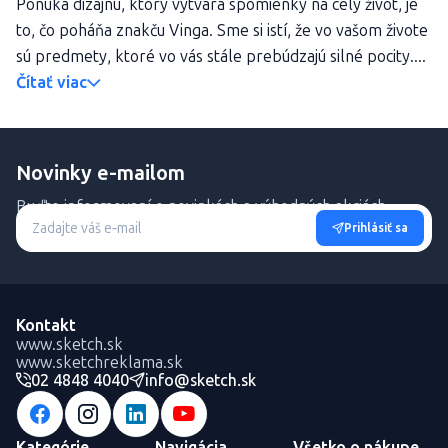
Ponuka dizajnu, ktorý vytvára spomienky na celý život, je
to, čo poháňa znakču Vinga. Sme si istí, že vo vašom živote
sú predmety, ktoré vo vás stále prebúdzajú silné pocity....
Čítať viac
Novinky e-mailom
Buďte informovaní o novinkách a výhodných akciách.
Prihlásiť sa
Kontakt
www.sketch.sk
www.sketchreklama.sk
02 4848 4040
info@sketch.sk
Kategórie
Navigácia
Všetko o nákupe