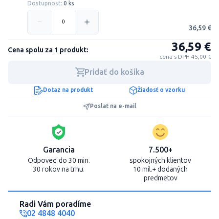
Dostupnosť:
0 ks
36,59 €
36,59 €
Cena spolu za 1 produkt:
cena s DPH 45,00 €
Pridať do košíka
Dotaz na produkt
Žiadosť o vzorku
Poslať na e-mail
Garancia
7.500+
Odpoveď do 30 min.
spokojných klientov
30 rokov na trhu.
10 mil.+ dodaných
predmetov
Radi Vám poradíme
02 4848 4040