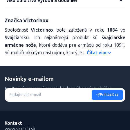
Ako dlho trvá výroba a dodanie?
Značka Victorinox
Spoločnosť
Victorinox
bola založená v roku
1884
vo
Švajčiarsku
. Ich najznámejší produkt sú
švajčiarske
armádne nože
, ktoré dodáva pre armádu od roku 1891.
Sú multifunkčným nástrojom, ktorý je...
Čítať viac
Novinky e-mailom
Buďte informovaní o novinkách a výhodných akciách.
Prihlásiť sa
Kontakt
www.sketch.sk