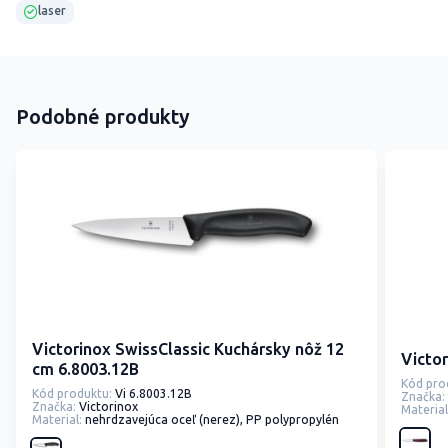
laser
Podobné produkty
Victorinox SwissClassic Kuchársky nôž 12
Victor
cm 6.8003.12B
Kód pro
Kód produktu:
Vi 6.8003.12B
Značka:
Značka:
Victorinox
Material
Material:
nehrdzavejúca oceľ (nerez), PP polypropylén