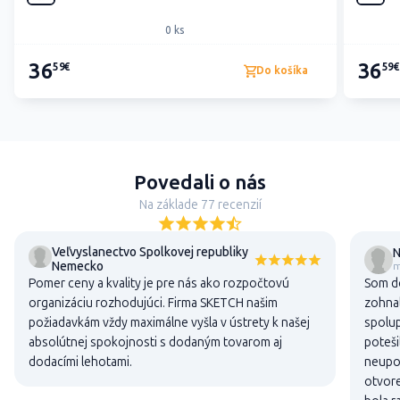
0 ks
36
36
59€
59€
Do košíka
Povedali o nás
Na základe 77 recenzií
Veľvyslanectvo Spolkovej republiky
N
Nemecko
m
Pomer ceny a kvality je pre nás ako rozpočtovú
Som do
organizáciu rozhodujúci. Firma SKETCH našim
zohnal
požiadavkám vždy maximálne vyšla v ústrety k našej
spolup
absolútnej spokojnosti s dodaným tovarom aj
poteši
dodacími lehotami.
neupon
otvore