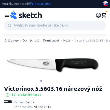
Potrebujete poradiť
02 4848 4040
0
Domácnosť
Domácnosť
Nože
Victorinox 5.5603.16 nár
Domov
Victorinox 5.5603.16 nárezový nôž
1 301 predaných kusov
Variant:
čierna
Kód produktu:
Vi 5.5603.16