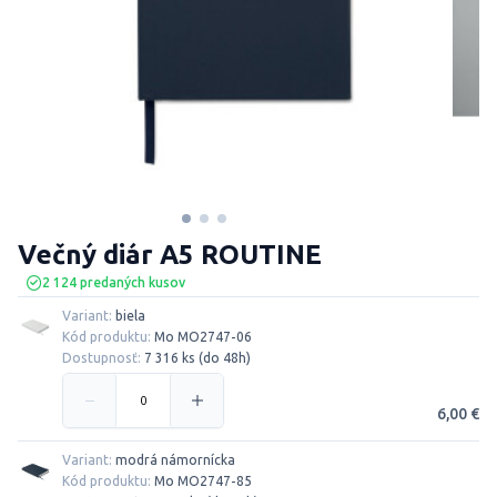
Večný diár A5 ROUTINE
2 124 predaných kusov
Variant:
biela
Kód produktu:
Mo MO2747-06
Dostupnosť:
7 316 ks (do 48h)
6,00 €
Variant:
modrá námornícka
Kód produktu:
Mo MO2747-85