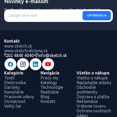
Novinky e-mailom
Buďte informovaní o novinkách a výhodných akciách.
Prihlásiť sa
Kontakt
www.sketch.sk
www.sketchreklama.sk
02 4848 4040
info@sketch.sk
Kategórie
Navigácia
Všetko o nákupe
Textil
Prečo my
Všetko o nákupe
Elektronika
Katalógy
Najčastejšie otázky
Darčeky
Technológie
Obchodné
Kancelária
Realizácie
podmienky
Pracovné odevy
Blog
Doprava a platba
Domácnosť
Kontakt
Reklamácie
Voľný čas
Vrátenie tovaru
Ochrana osobných
údajov