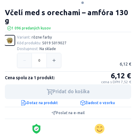
Včelí med s orechami – amfóra 130
g
1 096 predaných kusov
Variant:
rôzne farby
Kód produktu:
S019 S019027
Dostupnosť:
Na sklade
6,12 €
6,12 €
Cena spolu za 1 produkt:
cena s DPH 7,52 €
Pridať do košíka
Dotaz na produkt
Žiadosť o vzorku
Poslať na e-mail