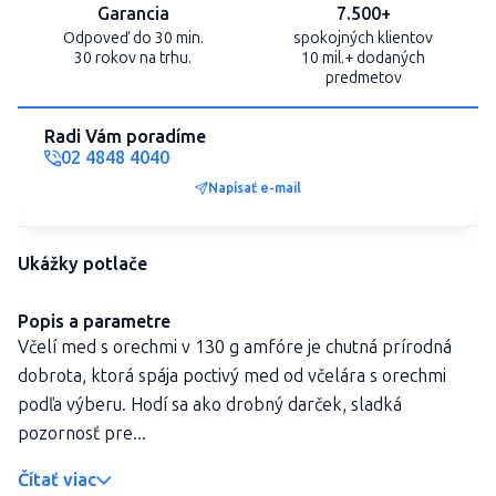
Garancia
7.500+
Odpoveď do 30 min.
spokojných klientov
30 rokov na trhu.
10 mil.+ dodaných
predmetov
Radi Vám poradíme
02 4848 4040
Napísať e-mail
Ukážky potlače
Popis a parametre
Včelí med s orechmi v 130 g amfóre je chutná prírodná
dobrota, ktorá spája poctivý med od včelára s orechmi
podľa výberu. Hodí sa ako drobný darček, sladká
pozornosť pre...
Čítať viac