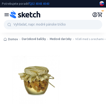
Potrebujete poradiť
02 4848 4040
0
Darčekové balíčky
Medové darčeky
Včelí med s orechami 
Domov