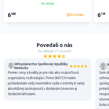
Na sklade
6
6
08€
72€
Do košíka
Povedali o nás
Na základe 77 recenzií
Veľvyslanectvo Spolkovej republiky
N
Nemecko
m
Pomer ceny a kvality je pre nás ako rozpočtovú
Som do
organizáciu rozhodujúci. Firma SKETCH našim
zohnal
požiadavkám vždy maximálne vyšla v ústrety k našej
spolup
absolútnej spokojnosti s dodaným tovarom aj
poteši
dodacími lehotami.
neupon
otvore
bola r