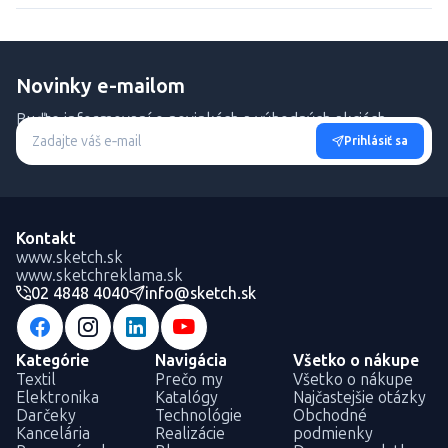
Novinky e-mailom
Buďte informovaní o novinkách a výhodných akciách.
Prihlásiť sa
Kontakt
www.sketch.sk
www.sketchreklama.sk
02 4848 4040
info@sketch.sk
Kategórie
Navigácia
Všetko o nákupe
Textil
Prečo my
Všetko o nákupe
Elektronika
Katalógy
Najčastejšie otázky
Darčeky
Technológie
Obchodné
Kancelária
Realizácie
podmienky