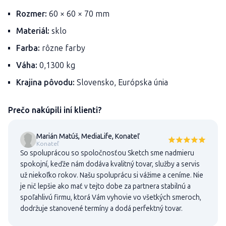
Rozmer:
60 × 60 × 70 mm
Materiál:
sklo
Farba:
rôzne farby
Váha:
0,1300 kg
Krajina pôvodu:
Slovensko, Európska únia
Prečo nakúpili iní klienti?
Marián Matúš, MediaLife, Konateľ
Konateľ
So spoluprácou so spoločnosťou Sketch sme nadmieru
spokojní, keďže nám dodáva kvalitný tovar, služby a servis
už niekoľko rokov. Našu spoluprácu si vážime a ceníme. Nie
je nič lepšie ako mať v tejto dobe za partnera stabilnú a
spoľahlivú firmu, ktorá Vám vyhovie vo všetkých smeroch,
dodržuje stanovené termíny a dodá perfektný tovar.