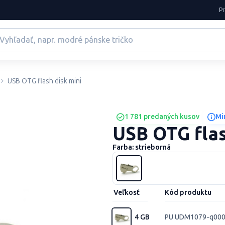
P
USB OTG flash disk mini
1 781 predaných kusov
Mi
USB OTG flas
Farba: strieborná
Veľkosť
Kód produktu
4 GB
PU UDM1079-q00