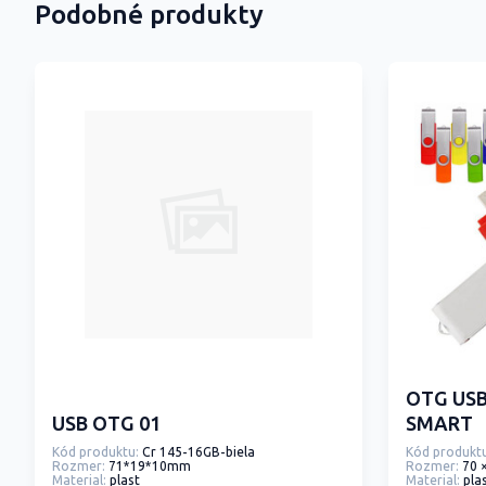
Podobné produkty
OTG USB
USB OTG 01
SMART
Kód produktu:
Cr 145-16GB-biela
Kód produktu
Rozmer:
71*19*10mm
Rozmer:
70 
Material:
plast
Material:
pla