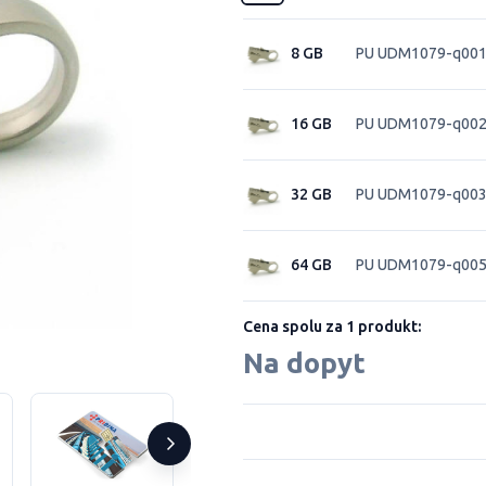
8 GB
PU UDM1079-q00
16 GB
PU UDM1079-q00
32 GB
PU UDM1079-q00
64 GB
PU UDM1079-q00
Cena spolu za 1 produkt:
Na dopyt