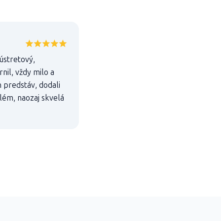
 ústretový,
nil, vždy milo a
h predstáv, dodali
blém, naozaj skvelá