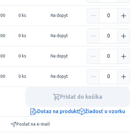
100
0 ks
Na dopyt
200
0 ks
Na dopyt
300
0 ks
Na dopyt
500
0 ks
Na dopyt
Pridať do košíka
Dotaz na produkt
Žiadosť o vzorku
Poslať na e-mail