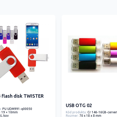
 flash disk TWISTER
USB OTG 02
:
PU UDM991-q00050
Kód produktu:
Cr 146-16GB-cerve
× 19 × 10mm
Rozmer:
70 x 18 x 8 mm
st, kov