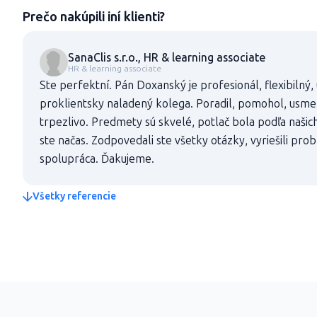
Prečo nakúpili iní klienti?
SanaClis s.r.o., HR & learning associate
HR & learning associate
Ste perfektní. Pán Doxanský je profesionál, flexibilný,
proklientsky naladený kolega. Poradil, pomohol, usmer
trpezlivo. Predmety sú skvelé, potlač bola podľa našic
ste načas. Zodpovedali ste všetky otázky, vyriešili pro
spolupráca. Ďakujeme.
Všetky referencie