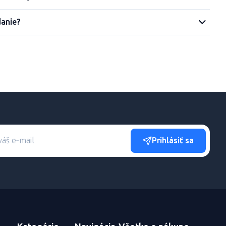
danie?
Prihlásiť sa