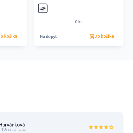
0 ks
o košíka
Do košíka
Na dopyt
 Harvánková
TUreality, s.r.o.