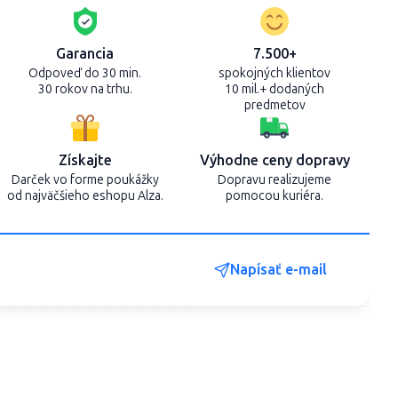
Garancia
7.500+
Odpoveď do 30 min.
spokojných klientov
30 rokov na trhu.
10 mil.+ dodaných
predmetov
Získajte
Výhodne ceny dopravy
Darček vo forme poukážky
Dopravu realizujeme
od najväčšieho eshopu Alza.
pomocou kuriéra.
Napísať e-mail