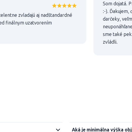
Som dojatá. P
:-). Ďakujem,
celentne zvladajú aj nadštandardné
darčeky, veľmi
ed finálnym uzatvorením
neuponáhľanej
sme také pekn
zvládli.
Aká je minimálna výška ob