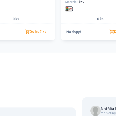
Material:
kov
0 ks
0 ks
Do košíka
D
Na dopyt
Natália
marketing, 