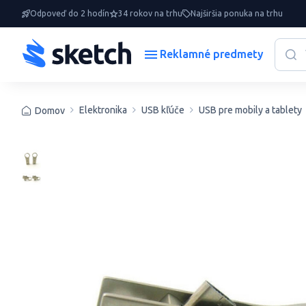
Odpoveď do 2 hodín
34 rokov na trhu
Najširšia ponuka na trhu
Reklamné predmety
Elektronika
USB kľúče
USB pre mobily a tablety
Domov