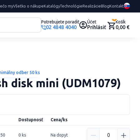
rečo my
Všetko o nákupe
Katalógy
Technológie
Realizácie
Blog
Kontakt
0
Potrebujete poradiť
Účet
Košík
02 4848 4040
Prihlásiť
0,00 €
nimálny odber 50 ks
h disk mini
(UDM1079)
Dostupnosť
Cena/ks
050
0 ks
Na dopyt