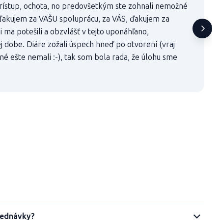
rístup, ochota, no predovšetkým ste zohnali nemožné
 ďakujem za VAŠU spoluprácu, za VÁS, ďakujem za
 ma potešili a obzvlášť v tejto uponáhľano,
 dobe. Diáre zožali úspech hneď po otvorení (vraj
é ešte nemali :-), tak som bola rada, že úlohu sme
jednávky?