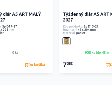
ý diár A5 ART MALÝ
Týždenný diár A5 ART
027
2027
:
Sp D17-27
Kód produktu:
Sp D15-27
 x 204 mm
Rozmer:
142 x 204 mm
ier
Material:
papier
0 ks
958 ks (do 48h)
7
38€
Do košíka
D