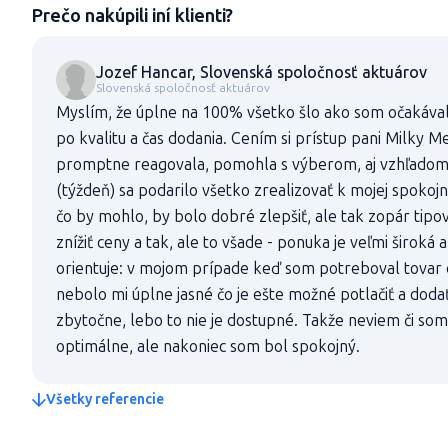
Prečo nakúpili iní klienti?
Jozef Hancar, Slovenská spoločnosť aktuárov
Slovenská spoločnosť aktuárov
Myslím, že úplne na 100% všetko šlo ako som očakával
po kvalitu a čas dodania. Cením si prístup pani Milky M
promptne reagovala, pomohla s výberom, aj vzhľadom
(týždeň) sa podarilo všetko zrealizovať k mojej spokoj
čo by mohlo, by bolo dobré zlepšiť, ale tak zopár tipo
znížiť ceny a tak, ale to všade - ponuka je veľmi široká a
orientuje: v mojom prípade keď som potreboval tovar 
nebolo mi úplne jasné čo je ešte možné potlačiť a doda
zbytočne, lebo to nie je dostupné. Takže neviem či som 
optimálne, ale nakoniec som bol spokojný.
Všetky referencie