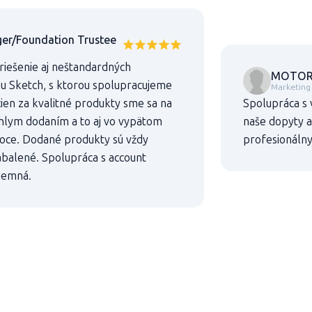
er/Foundation Trustee
 riešenie aj neštandardných
MOTOR-C
mu Sketch, s ktorou spolupracujeme
Marketing
ien za kvalitné produkty sme sa na
Spolupráca s 
chlym dodaním a to aj vo vypätom
naše dopyty a
oce. Dodané produkty sú vždy
profesionálny
abalené. Spolupráca s account
jemná.