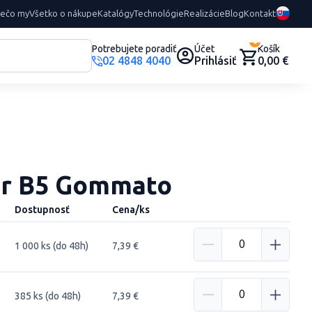
rečo my
Všetko o nákupe
Katalógy
Technológie
Realizácie
Blog
Kontakt
0
Potrebujete poradiť
Účet
Košík
02 4848 4040
Prihlásiť
0,00 €
ár B5 Gommato
Dostupnosť
Cena/ks
1 000 ks (do 48h)
7,39 €
385 ks (do 48h)
7,39 €