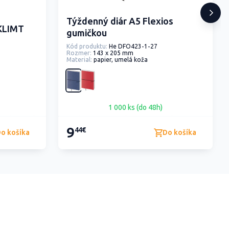
Týždenný diár A5 Flexios
 KLIMT
gumičkou
Kód produktu:
He DFO423-1-27
Rozmer:
143 x 205 mm
Material:
papier, umelá koža
1 000 ks (do 48h)
9
44€
o košíka
Do košíka