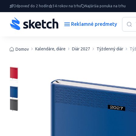
Odpoveď do 2 hodín
34 rokov na trhu
Najširšia ponuka na trhu
Reklamné predmety
Kalendáre, diáre
Diár 2027
Týždenný diár
Tý
Domov