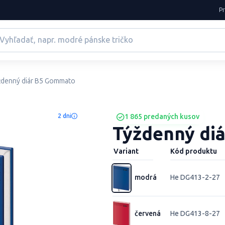
P
ždenný diár B5 Gommato
2 dni
1 865 predaných kusov
Týždenný di
Variant
Kód produktu
modrá
He DG413-2-27
červená
He DG413-8-27