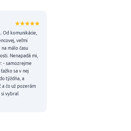
. Od komunikácie,
encovej, veľmi
 na málo času
nosti. Nenapadá mi,
v: - samozrejme
 ťažko sa v nej
do týždňa, a
ť a čo už pozerám
si vybral