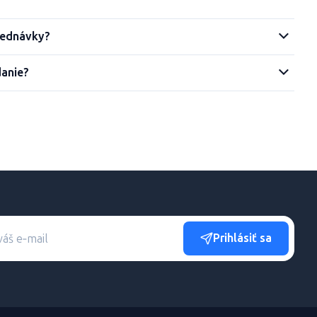
jednávky?
danie?
Prihlásiť sa