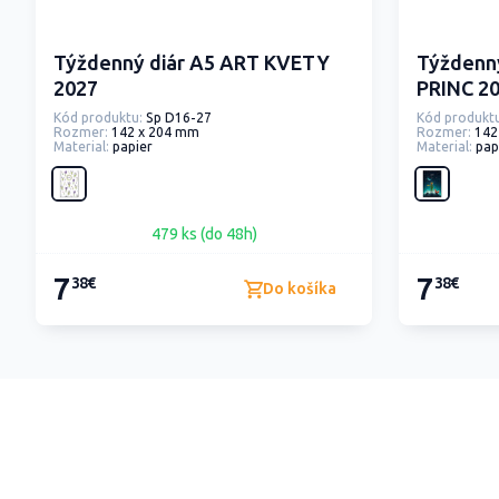
Týždenný diár A5 ART KVETY
Týždenn
2027
PRINC 2
Kód produktu:
Sp D16-27
Kód produktu
Rozmer:
142 x 204 mm
Rozmer:
142
Material:
papier
Material:
pap
479 ks (do 48h)
7
7
38€
38€
Do košíka