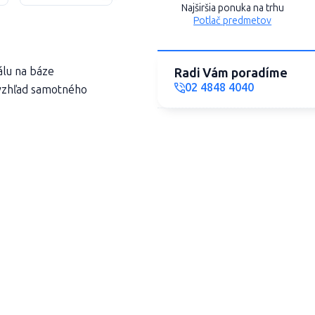
Najširšia ponuka na trhu
Potlač predmetov
álu na báze
Radi Vám poradíme
02 4848 4040
 vzhľad samotného