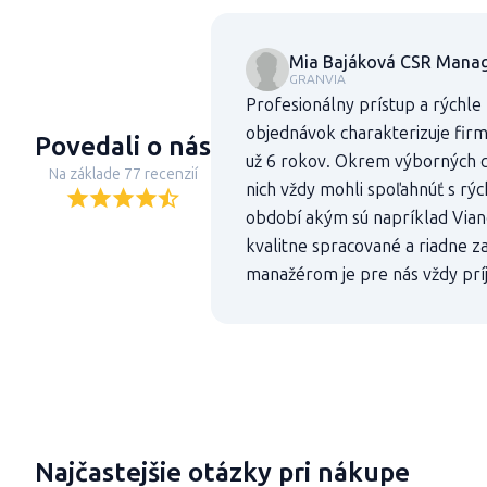
Mia Bajáková CSR Manag
GRANVIA
Profesionálny prístup a rýchle
objednávok charakterizuje fir
Povedali o nás
už 6 rokov. Okrem výborných c
Na základe 77 recenzií
nich vždy mohli spoľahnúť s rý
období akým sú napríklad Vian
kvalitne spracované a riadne z
manažérom je pre nás vždy prí
Najčastejšie otázky pri nákupe