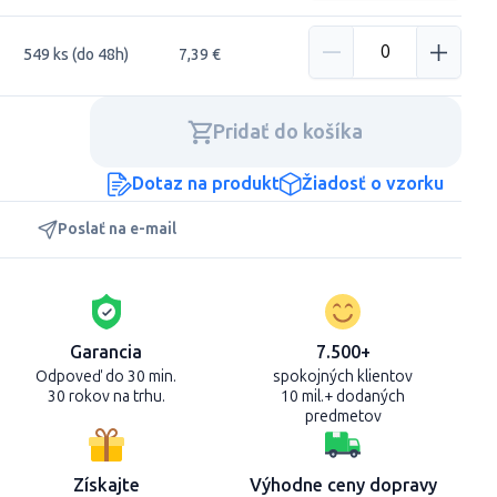
549 ks (do 48h)
7,39 €
Pridať do košíka
Dotaz na produkt
Žiadosť o vzorku
Poslať na e-mail
Garancia
7.500+
Odpoveď do 30 min.
spokojných klientov
30 rokov na trhu.
10 mil.+ dodaných
predmetov
Získajte
Výhodne ceny dopravy