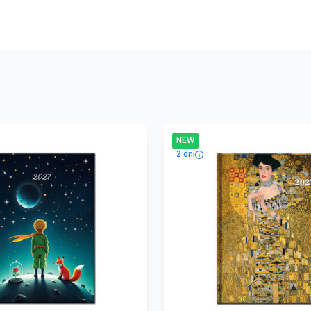
NEW
2 dni