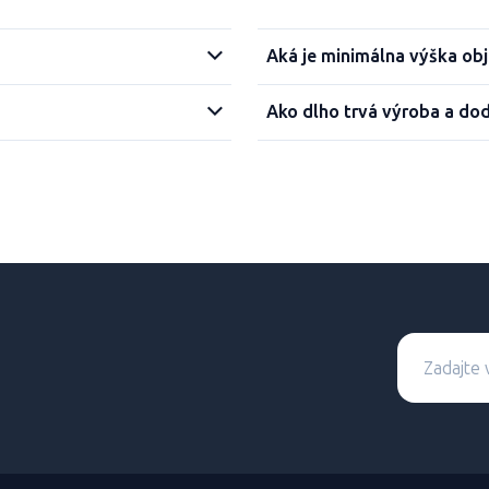
Aká je minimálna výška ob
Ako dlho trvá výroba a do