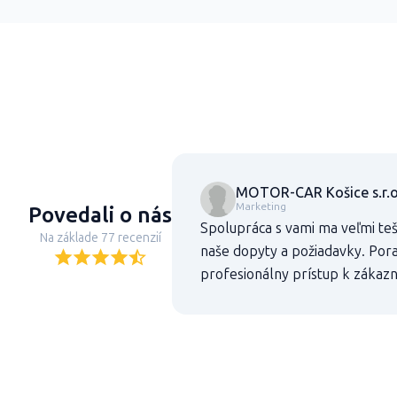
MOTOR-CAR Košice s.r.o
Marketing
Povedali o nás
Spolupráca s vami ma veľmi teš
Na základe 77 recenzií
naše dopyty a požiadavky. Pora
profesionálny prístup k zákaz