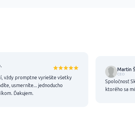
.
Martin Š
CEO
í, vždy promptne vyriešite všetky
Spoločnosť Sk
díte, usmerníte... jednoducho
ktorého sa m
níkom. Ďakujem.