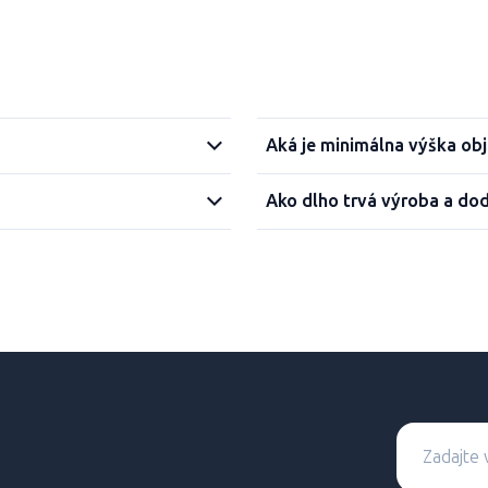
Aká je minimálna výška ob
Ako dlho trvá výroba a do