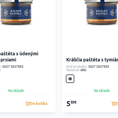
paštéta s údenými
 prsiami
Králičia paštéta s tymi
:
S027 S027002
Kód produktu:
S027 S027003
o
Material:
sklo
Na sklade
Na sklade
5
83€
Do košíka
D