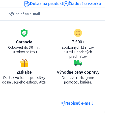
Dotaz na produkt
Žiadosť o vzorku
Poslať na e-mail
Garancia
7.500+
Odpoveď do 30 min.
spokojných klientov
30 rokov na trhu.
10 mil.+ dodaných
predmetov
Získajte
Výhodne ceny dopravy
Darček vo forme poukážky
Dopravu realizujeme
od najväčšieho eshopu Alza.
pomocou kuriéra.
Napísať e-mail