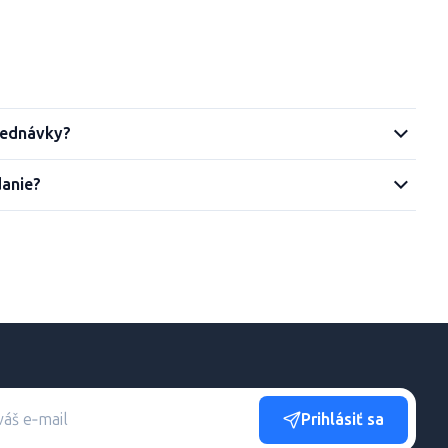
jednávky?
danie?
Prihlásiť sa