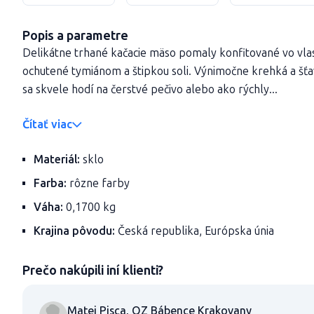
Popis a parametre
Delikátne trhané kačacie mäso pomaly konfitované vo vl
ochutené tymiánom a štipkou soli. Výnimočne krehká a šťa
sa skvele hodí na čerstvé pečivo alebo ako rýchly...
Čítať viac
Materiál:
sklo
Farba:
rôzne farby
Váha:
0,1700 kg
Krajina pôvodu:
Česká republika, Európska únia
Prečo nakúpili iní klienti?
Matej Pisca, OZ Bábence Krakovany