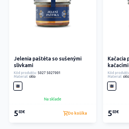
Jelenia paštéta so sušenými
Kačacia 
slivkami
kačacími
Kód produktu:
S027 S027001
Kód produktu
Material:
sklo
Material:
skl
Na sklade
5
5
83€
83€
Do košíka