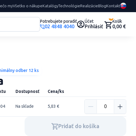
rečo my
Všetko o nákupe
Katalógy
Technológie
Realizácie
Blog
Kontakt
0
Potrebujete poradiť
Účet
Košík
02 4848 4040
Prihlásiť
0,00 €
nimálny odber 12 ks
a
ktu
Dostupnosť
Cena/ks
004
Na sklade
5,83 €
Pridať do košíka