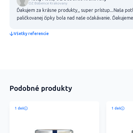
OZ Bábence Krakovany
Ďakujem za krásne produkty,, super prístup...Naša potl
paličkovanej čipky bola nad naše očakávanie. Ďakujem
Všetky referencie
Podobné produkty
1 deň
1 deň