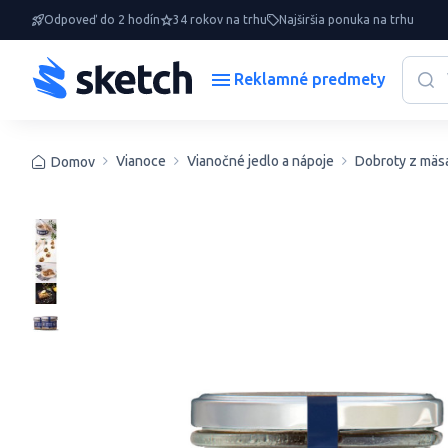
Odpoveď do 2 hodín
34 rokov na trhu
Najširšia ponuka na trhu
Reklamné predmety
Vianoce
Vianočné jedlo a nápoje
Dobroty z mäs
Domov