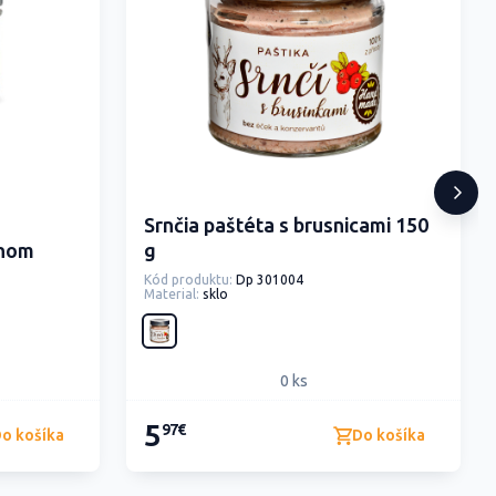
Srnčia paštéta s brusnicami 150
ánom
g
Kód produktu:
Dp 301004
Material:
sklo
0 ks
5
97€
o košíka
Do košíka