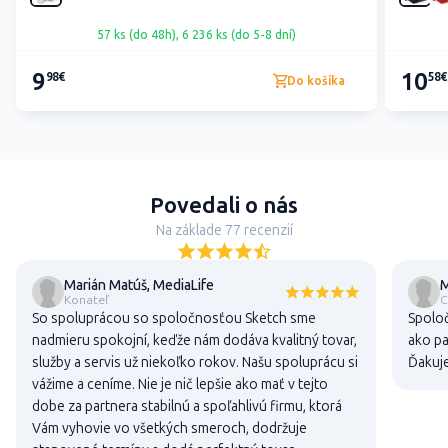
57 ks (do 48h), 6 236 ks (do 5-8 dní)
9
10
98€
58€
Do košíka
Povedali o nás
Na základe 77 recenzií
Marián Matúš, MediaLife
M
Konateľ
C
So spoluprácou so spoločnosťou Sketch sme
Spoloč
nadmieru spokojní, keďže nám dodáva kvalitný tovar,
ako pa
služby a servis už niekoľko rokov. Našu spoluprácu si
Ďakuj
vážime a ceníme. Nie je nič lepšie ako mať v tejto
dobe za partnera stabilnú a spoľahlivú firmu, ktorá
Vám vyhovie vo všetkých smeroch, dodržuje