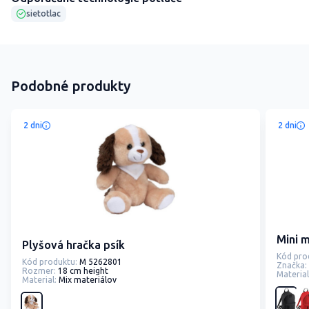
sietotlac
Podobné produkty
2 dni
2 dni
Mini 
Plyšová hračka psík
Kód pro
Kód produktu:
M 5262801
Značka:
Rozmer:
18 cm height
Material
Material:
Mix materiálov