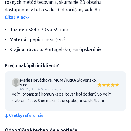
rôznych metód tetovania, skúmanie 23 obsahu
dostupného v tejto sade.. Odporúčaný vek: 8 +...
Čítať viac
Rozmer:
384 x 303 x 59 mm
Materiál:
papier, neurčené
Krajina pôvodu:
Portugalsko, Európska únia
Prečo nakúpili iní klienti?
Mária Horváthová, MCM / KRKA Slovensko,
s.r.o.
MCM / KRKA Slovensko, s.r.o.
Veľmi promptná komunikácia, tovar bol dodaný vo veľmi
krátkom čase. Sme maximálne spokojní so službami.
Všetky referencie
Odporúčané technológie potlače