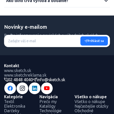
Ako dlho trvá výroba a dodanie?
Novinky e-mailom
Buďte informovaní o novinkách a výhodných akciách.
Prihlásiť sa
Kontakt
www.sketch.sk
www.sketchreklama.sk
02 4848 4040
info@sketch.sk
Kategórie
Navigácia
Všetko o nákupe
Textil
Prečo my
Všetko o nákupe
Elektronika
Katalógy
Najčastejšie otázky
Darčeky
Technológie
Obchodné