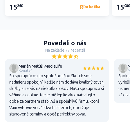
15
15
26€
08€
Do košíka
Povedali o nás
Na základe 77 recenzií
Marián Matúš, MediaLife
M
Konateľ
M
So spoluprácou so spoločnosťou Sketch sme
Spolup
nadmieru spokojní, keďže nám dodáva kvalitný tovar,
vyrieš
služby a servis už niekoľko rokov. Našu spoluprácu si
usmern
vážime a ceníme. Nie je nič lepšie ako mať v tejto
zákaz
dobe za partnera stabilnú a spoľahlivú firmu, ktorá
Vám vyhovie vo všetkých smeroch, dodržuje
stanovené termíny a dodá perfektný tovar.