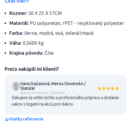
Čítať viac
Rozmer:
30 X 25 X 57CM
Materiál:
PU polyuretan, rPET - recyklovaný polyester
Farba:
čierna, modrá, sivá, zelená tmavá
Váha:
0,5600 kg
Krajina pôvodu:
Čína
Prečo nakúpili iní klienti?
Hana Dojčanová, Mensa Slovensko /
Štatutár
Mensa Slovensko / Štatutár
Ďakujem za veľmi rýchlu a profesionálnu prípravu a dodanie
vakov s logami na akciu pre žiakov.
Všetky referencie