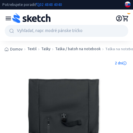
Potrebujete poradiť
02 4848 4040
0
Textil
Tašky
Taška / batoh na notebook
Taška na noteb
Domov
2 dni