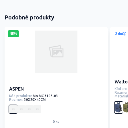
Podobné produkty
NEW
2 dni
Walto
ASPEN
Kód pro
Rozmer
Kód produktu:
Mo MO3195-03
Material
Rozmer:
30X20X40CM
0 ks