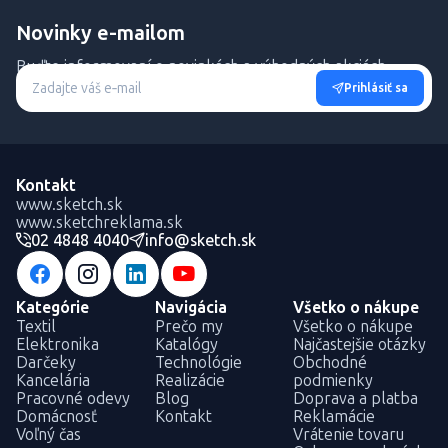
Novinky e-mailom
Buďte informovaní o novinkách a výhodných akciách.
Prihlásiť sa
Kontakt
www.sketch.sk
www.sketchreklama.sk
02 4848 4040
info@sketch.sk
Kategórie
Navigácia
Všetko o nákupe
Textil
Prečo my
Všetko o nákupe
Elektronika
Katalógy
Najčastejšie otázky
Darčeky
Technológie
Obchodné
Kancelária
Realizácie
podmienky
Pracovné odevy
Blog
Doprava a platba
Domácnosť
Kontakt
Reklamácie
Voľný čas
Vrátenie tovaru