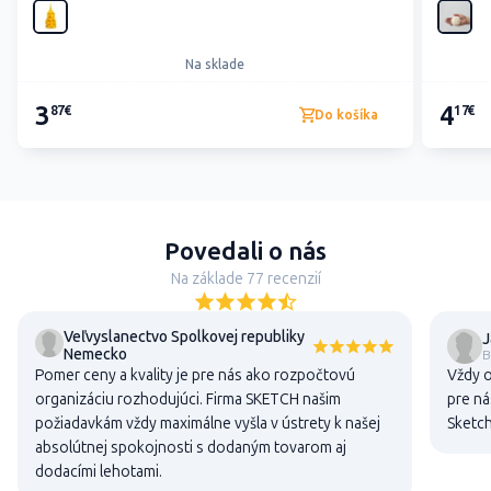
Na sklade
3
4
87€
17€
Do košíka
Povedali o nás
Na základe 77 recenzií
Veľvyslanectvo Spolkovej republiky
J
Nemecko
B
Pomer ceny a kvality je pre nás ako rozpočtovú
Vždy o
organizáciu rozhodujúci. Firma SKETCH našim
pre ná
požiadavkám vždy maximálne vyšla v ústrety k našej
Sketch
absolútnej spokojnosti s dodaným tovarom aj
dodacími lehotami.