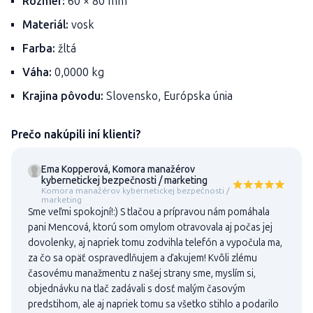
Rozmer:
60 × 80 mm
Materiál:
vosk
Farba:
žltá
Váha:
0,0000 kg
Krajina pôvodu:
Slovensko, Európska únia
Prečo nakúpili iní klienti?
Ema Kopperová, Komora manažérov
kybernetickej bezpečnosti / marketing
Komora manažérov kybernetickej bezpečnosti /
marketing
Sme veľmi spokojní!:) S tlačou a prípravou nám pomáhala
pani Mencová, ktorú som omylom otravovala aj počas jej
dovolenky, aj napriek tomu zodvihla telefón a vypočula ma,
za čo sa opäť ospravedlňujem a ďakujem! Kvôli zlému
časovému manažmentu z našej strany sme, myslím si,
objednávku na tlač zadávali s dosť malým časovým
predstihom, ale aj napriek tomu sa všetko stihlo a podarilo