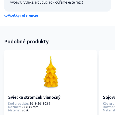
vybaviť. Vďaka, a budúci rok dúfame ešte raz.:)
Všetky referencie
Podobné produkty
Sviečka stromček vianočný
Sójová
Kód produktu:
S019 S019034
Kód pro
Rozmer:
95 × 45 mm
Rozmer
Material:
vosk
Material