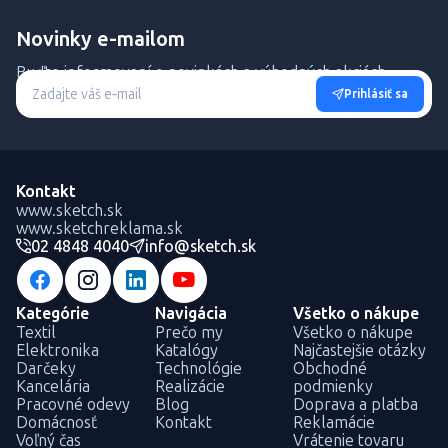
Novinky e-mailom
Buďte informovaní o novinkách a výhodných akciách.
Prihlásiť sa
Kontakt
www.sketch.sk
www.sketchreklama.sk
02 4848 4040
info@sketch.sk
Kategórie
Navigácia
Všetko o nákupe
Textil
Prečo my
Všetko o nákupe
Elektronika
Katalógy
Najčastejšie otázky
Darčeky
Technológie
Obchodné
Kancelária
Realizácie
podmienky
Pracovné odevy
Blog
Doprava a platba
Domácnosť
Kontakt
Reklamácie
Voľný čas
Vrátenie tovaru