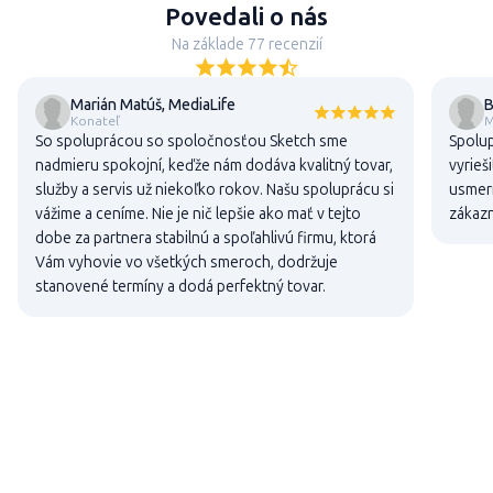
Povedali o nás
Na základe 77 recenzií
Marián Matúš, MediaLife
B
Konateľ
M
So spoluprácou so spoločnosťou Sketch sme
Spolup
nadmieru spokojní, keďže nám dodáva kvalitný tovar,
vyrieš
služby a servis už niekoľko rokov. Našu spoluprácu si
usmern
vážime a ceníme. Nie je nič lepšie ako mať v tejto
zákaz
dobe za partnera stabilnú a spoľahlivú firmu, ktorá
Vám vyhovie vo všetkých smeroch, dodržuje
stanovené termíny a dodá perfektný tovar.