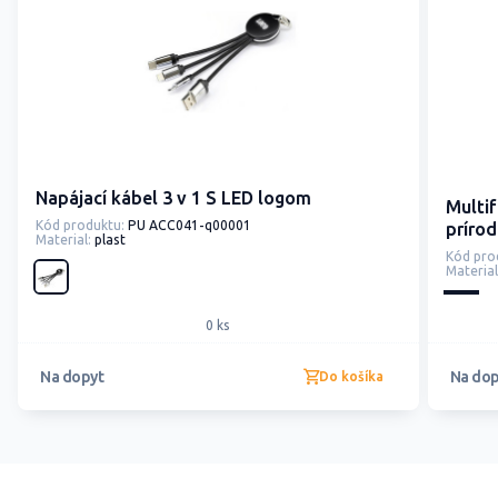
Napájací kábel 3 v 1 S LED logom
Multif
Kód produktu:
PU ACC041-q00001
príro
Material:
plast
Kód pro
Material
0 ks
Na dopyt
Na dop
Do košíka