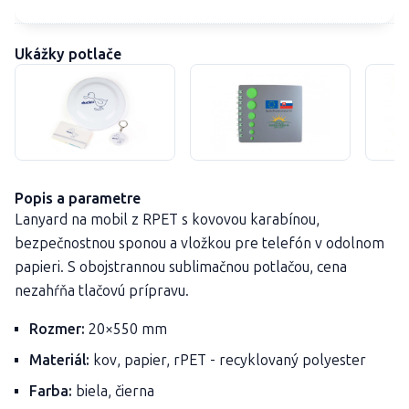
Ukážky potlače
Popis a parametre
Lanyard na mobil z RPET s kovovou karabínou,
bezpečnostnou sponou a vložkou pre telefón v odolnom
papieri. S obojstrannou sublimačnou potlačou, cena
nezahŕňa tlačovú prípravu.
Rozmer:
20×550 mm
Materiál:
kov, papier, rPET - recyklovaný polyester
Farba:
biela, čierna