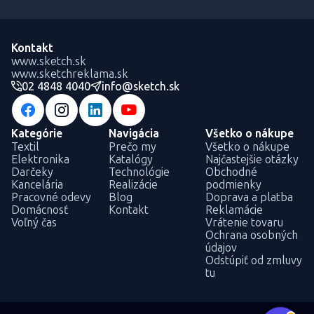
Kontakt
www.sketch.sk
www.sketchreklama.sk
02 4848 4040
info@sketch.sk
Kategórie
Navigácia
Všetko o nákupe
Textil
Prečo my
Všetko o nákupe
Elektronika
Katalógy
Najčastejšie otázky
Darčeky
Technológie
Obchodné
Kancelária
Realizácie
podmienky
Pracovné odevy
Blog
Doprava a platba
Domácnosť
Kontakt
Reklamácie
Voľný čas
Vrátenie tovaru
Ochrana osobných
údajov
Odstúpiť od zmluvy
tu