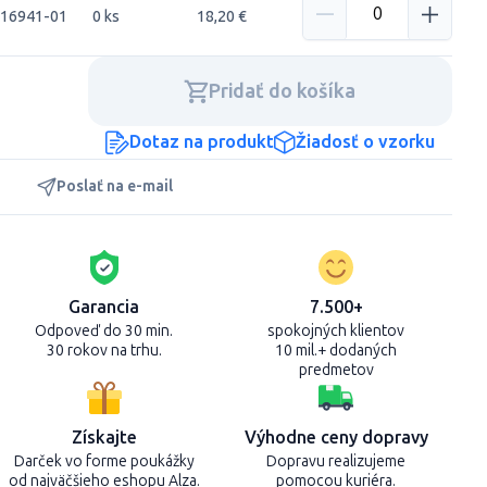
716941-01
0 ks
18,20 €
Pridať do košíka
Dotaz na produkt
Žiadosť o vzorku
Poslať na e-mail
Garancia
7.500+
Odpoveď do 30 min.
spokojných klientov
30 rokov na trhu.
10 mil.+ dodaných
predmetov
Získajte
Výhodne ceny dopravy
Darček vo forme poukážky
Dopravu realizujeme
od najväčšieho eshopu Alza.
pomocou kuriéra.