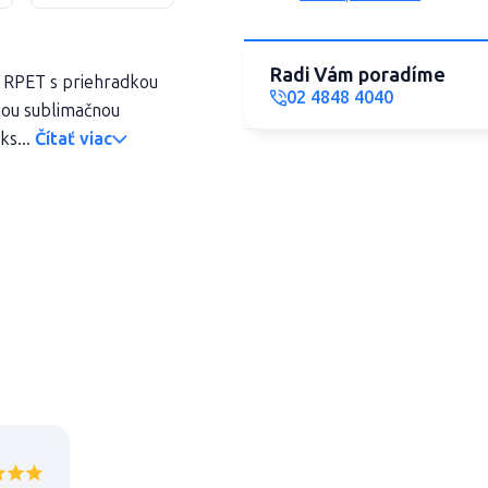
Radi Vám poradíme
 RPET s priehradkou
02 4848 4040
nou sublimačnou
ks...
Čítať viac