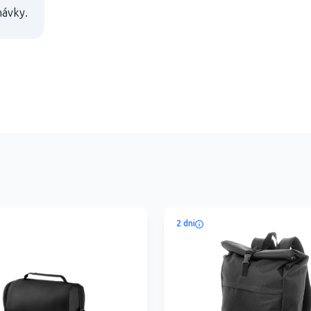
návky.
2 dni