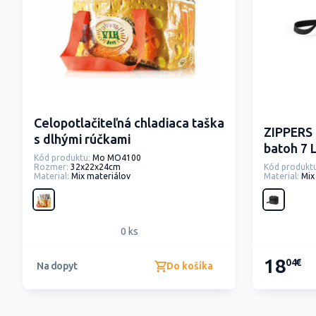
Celopotlačiteľná chladiaca taška
ZIPPERS 
s dlhými rúčkami
batoh 7 
Kód produktu:
Mo MO4100
Rozmer:
32x22x24cm
Kód produktu
Material:
Mix materiálov
Material:
Mix m
0 ks
18
04€
Do košíka
Na dopyt