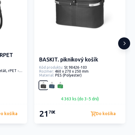
h RPET
BASKIT. piknikový košík
Kód produktu:
St 98426-103
 PEVA polyetylén-vinylacetát
Rozmer:
460 x 270 x 250 mm
Material:
PES (Polyester)
4 363 ks (do 3-5 dní)
21
78€
o košíka
Do košíka