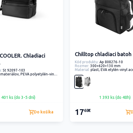
Chilltop chladiaci bato
COOLER. Chladiaci
L
Kód produktu:
Ap 808276-10
Rozmer:
300×620×130 mm
Material:
plast, EVA etylén-vinyl acetát, rPET - recyklovaný polyester,
:
St 92097-103
ateriálov, PEVA polyetylén-vinylacetát, žakár
401 ks (do 3-5 dní)
1 393 ks (do 48h)
17
68€
Do košíka
D