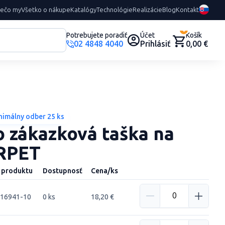
rečo my
Všetko o nákupe
Katalógy
Technológie
Realizácie
Blog
Kontakt
0
Potrebujete poradiť
Účet
Košík
02 4848 4040
Prihlásiť
0,00 €
nimálny odber 25 ks
 zákazková taška na
 RPET
 produktu
Dostupnosť
Cena/ks
716941-10
0 ks
18,20 €