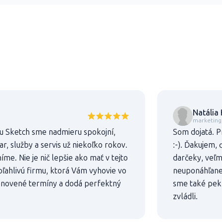
Natália
marketing, 
u Sketch sme nadmieru spokojní,
Som dojatá. P
, služby a servis už niekoľko rokov.
:-). Ďakujem,
íme. Nie je nič lepšie ako mať v tejto
darčeky, veľmi
oľahlivú firmu, ktorá Vám vyhovie vo
neuponáhľanej
anovené termíny a dodá perfektný
sme také pekn
zvládli.