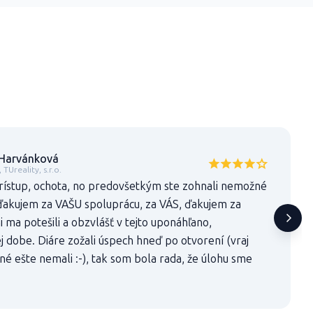
 Harvánková
TUreality, s.r.o.
rístup, ochota, no predovšetkým ste zohnali nemožné
 ďakujem za VAŠU spoluprácu, za VÁS, ďakujem za
 ma potešili a obzvlášť v tejto uponáhľano,
 dobe. Diáre zožali úspech hneď po otvorení (vraj
é ešte nemali :-), tak som bola rada, že úlohu sme