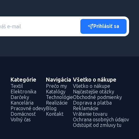
Prihlásiť sa
Kategórie
Navigácia
Všetko o nákupe
Textil
Prečo my
Všetko o nákupe
Elektronika
Katalógy
Najčastejšie otázky
Darčeky
Technológie
Obchodné podmienky
Kancelária
Realizácie
Doprava a platba
Pracovné odevy
Blog
Reklamácie
Domácnosť
Kontakt
Vrátenie tovaru
Voľný čas
Ochrana osobných údajov
Odstúpiť od zmluvy tu