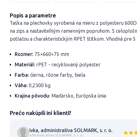
Popis a parametre
Taška na plechovky vyrobená na mieru z polyesteru 600D
na zips a nastaviteľným ramenným popruhom. S celoploš
potlačou a charakteristickým RPET štítkom. Vhodná pre 5 
Rozmer:
75×660×75 mm
Materiál:
rPET - recyklovaný polyester
Farba:
čierna, rôzne farby, biela
Váha:
0,2300 kg
Krajina pôvodu:
Maďarsko, Európska únia
Prečo nakúpili iní klienti?
Ivka, administratíva SOLMARK, s. r. o.
administratíva SOLMARK, s. r. o.