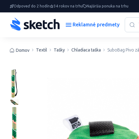
Odpoveď do 2 hodín
34 rokov na trhu
Najširšia ponuka na trhu
Reklamné predmety
Textil
Tašky
Chladiaca taška
SuboBag Pivo zá
Domov