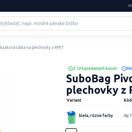
P
kazková taška na plechovky z RPET
2 124 predaných kusov
Mi
SuboBag Pivo
plechovky z
Variant
Kód
biela, rôzne farby
Ap 