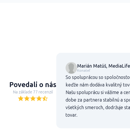
Marián Matúš, MediaLife
Konateľ
So spoluprácou so spoločnosťo
Povedali o nás
keďže nám dodáva kvalitný tovar
Na základe 77 recenzií
Našu spoluprácu si vážime a cen
dobe za partnera stabilnú a sp
všetkých smeroch, dodržuje st
tovar.