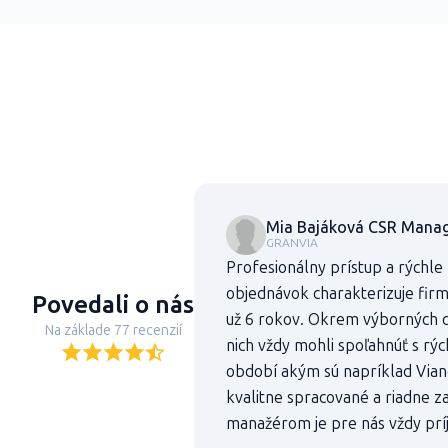
Mia Bajáková CSR Manag
GRANVIA
Profesionálny prístup a rýchle
objednávok charakterizuje fir
Povedali o nás
už 6 rokov. Okrem výborných c
Na základe 77 recenzií
nich vždy mohli spoľahnúť s rý
období akým sú napríklad Vian
kvalitne spracované a riadne z
manažérom je pre nás vždy prí