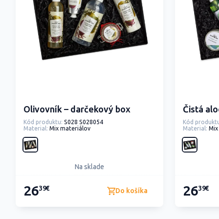
Olivovník – darčekový box
Čistá al
Kód produktu:
S028 S028054
Kód produktu
Material:
Mix materiálov
Material:
Mix
Na sklade
26
26
39€
39€
Do košíka