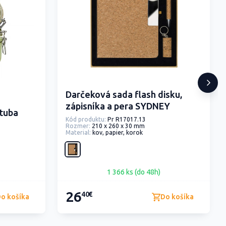
Darčeková sada flash disku,
zápisníka a pera SYDNEY
 tuba
Kód produktu:
Pr R17017.13
Rozmer:
210 x 260 x 30 mm
Material:
kov, papier, korok
1 366 ks (do 48h)
26
40€
o košíka
Do košíka