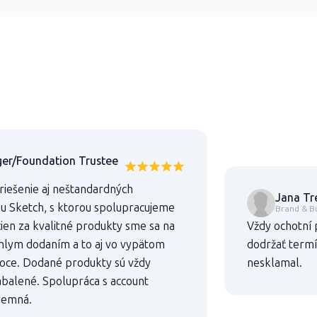
er/Foundation Trustee
 riešenie aj neštandardných
Jana Tr
mu Sketch, s ktorou spolupracujeme
Brand & B
ien za kvalitné produkty sme sa na
Vždy ochotní 
chlym dodaním a to aj vo vypätom
dodržať termí
oce. Dodané produkty sú vždy
nesklamal.
abalené. Spolupráca s account
jemná.