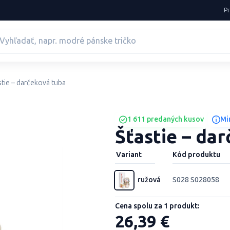
P
stie – darčeková tuba
1 611 predaných kusov
Mi
Šťastie – da
Variant
Kód produktu
ružová
S028 S028058
Cena spolu za 1 produkt:
26,39 €