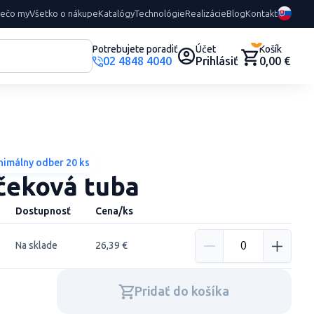
rečo my
Všetko o nákupe
Katalógy
Technológie
Realizácie
Blog
Kontakt
0
Potrebujete poradiť
Účet
Košík
02 4848 4040
Prihlásiť
0,00 €
nimálny odber 20 ks
rčeková tuba
Dostupnosť
Cena/ks
Na sklade
26,39 €
Pridať do košíka