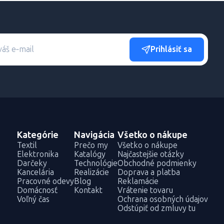
Prihlásiť sa
Kategórie
Navigácia
Všetko o nákupe
Textil
Prečo my
Všetko o nákupe
Elektronika
Katalógy
Najčastejšie otázky
Darčeky
Technológie
Obchodné podmienky
Kancelária
Realizácie
Doprava a platba
Pracovné odevy
Blog
Reklamácie
Domácnosť
Kontakt
Vrátenie tovaru
Voľný čas
Ochrana osobných údajov
Odstúpiť od zmluvy tu