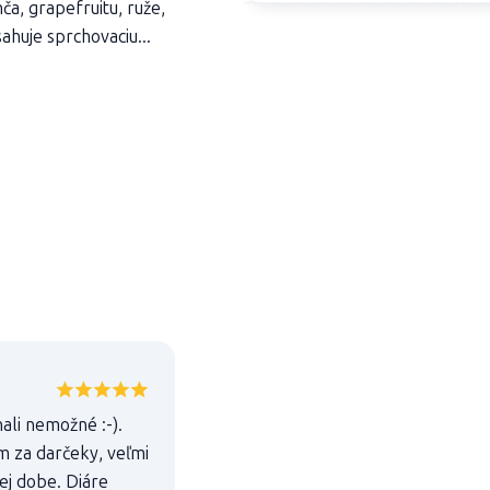
ča, grapefruitu, ruže,
uje sprchovaciu...
ali nemožné :-).
m za darčeky, veľmi
ej dobe. Diáre