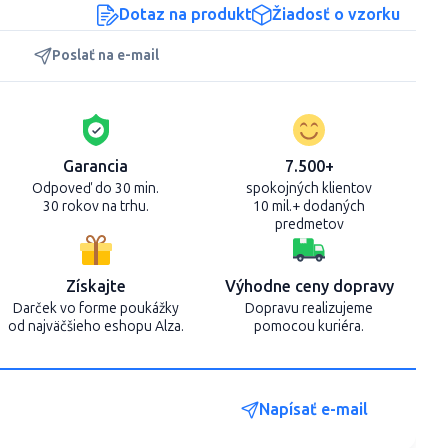
Dotaz na produkt
Žiadosť o vzorku
Poslať na e-mail
Garancia
7.500+
Odpoveď do 30 min.
spokojných klientov
30 rokov na trhu.
10 mil.+ dodaných
predmetov
Získajte
Výhodne ceny dopravy
Darček vo forme poukážky
Dopravu realizujeme
od najväčšieho eshopu Alza.
pomocou kuriéra.
Napísať e-mail