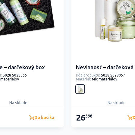
oe – darčekový box
Nevinnosť – darčeková
:
S028 S028055
Kód produktu:
S028 S028057
 materiálov
Material:
Mix materiálov
Na sklade
Na sklade
26
39€
Do košíka
D