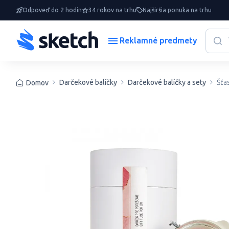
Odpoveď do 2 hodín
34 rokov na trhu
Najširšia ponuka na trhu
Reklamné predmety
Darčekové balíčky
Darčekové balíčky a sety
Šťa
Domov