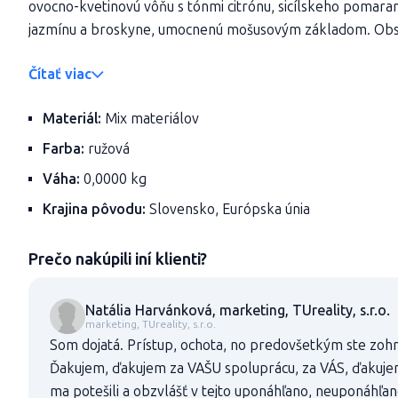
ovocno-kvetinovú vôňu s tónmi citrónu, sicílskeho pomaran
jazmínu a broskyne, umocnenú mošusovým základom. Obsah
Čítať viac
Materiál:
Mix materiálov
Farba:
ružová
Váha:
0,0000 kg
Krajina pôvodu:
Slovensko, Európska únia
Prečo nakúpili iní klienti?
Natália Harvánková, marketing, TUreality, s.r.o.
marketing, TUreality, s.r.o.
Som dojatá. Prístup, ochota, no predovšetkým ste zohn
Ďakujem, ďakujem za VAŠU spoluprácu, za VÁS, ďakuje
ma potešili a obzvlášť v tejto uponáhľano, neuponáhľan