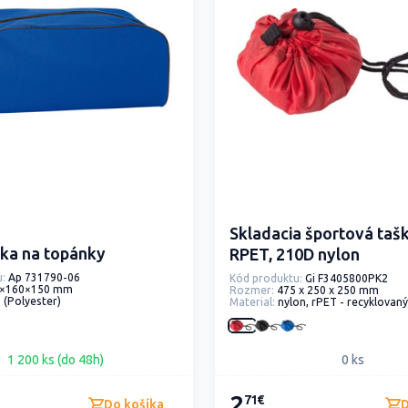
Skladacia športová taš
ška na topánky
RPET, 210D nylon
:
Ap 731790-06
Kód produktu:
Gi F3405800PK2
×160×150 mm
Rozmer:
475 x 250 x 250 mm
 (Polyester)
Material:
nylon, rPET - recyklovaný
1 200 ks (do 48h)
0 ks
2
71€
Do košíka
D