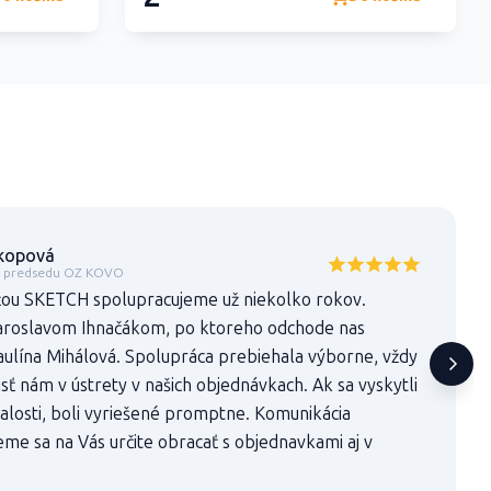
kopová
a predsedu OZ KOVO
ťou SKETCH spolupracujeme už niekolko rokov.
Jaroslavom Ihnačákom, po ktoreho odchode nas
aulína Mihálová. Spolupráca prebiehala výborne, vždy
sť nám v ústrety v našich objednávkach. Ak sa vyskytli
losti, boli vyriešené promptne. Komunikácia
me sa na Vás určite obracať s objednavkami aj v