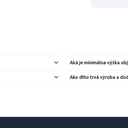
Aká je minimálna výška ob
Ako dlho trvá výroba a do