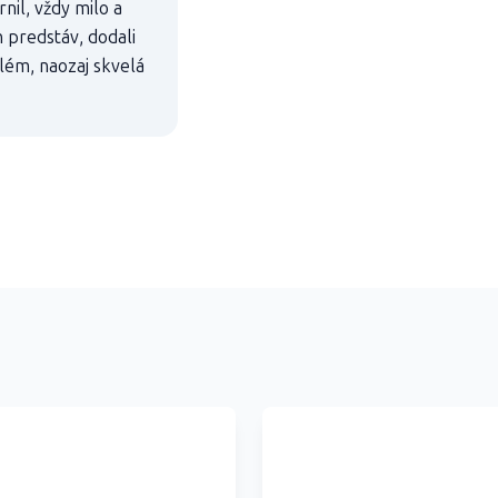
nil, vždy milo a
h predstáv, dodali
blém, naozaj skvelá