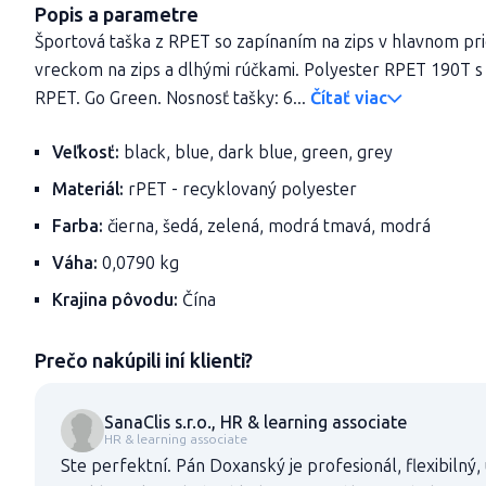
Popis a parametre
Športová taška z RPET so zapínaním na zips v hlavnom pr
vreckom na zips a dlhými rúčkami. Polyester RPET 190T 
RPET. Go Green. Nosnosť tašky: 6...
Čítať viac
Veľkosť:
black, blue, dark blue, green, grey
Materiál:
rPET - recyklovaný polyester
Farba:
čierna, šedá, zelená, modrá tmavá, modrá
Váha:
0,0790 kg
Krajina pôvodu:
Čína
Prečo nakúpili iní klienti?
SanaClis s.r.o., HR & learning associate
HR & learning associate
Ste perfektní. Pán Doxanský je profesionál, flexibilný,