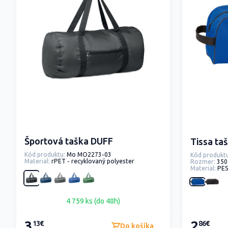
Športová taška DUFF
Tissa ta
Kód produktu:
Mo MO2273-03
Kód produktu
Material:
rPET - recyklovaný polyester
Rozmer:
350
Material:
PES
4 759 ks (do 48h)
3
2
13€
86€
Do košíka