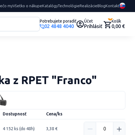
rečo my
Všetko o nákupe
Katalógy
Technológie
Realizácie
Blog
Kontakt
0
Potrebujete poradiť
Účet
Košík
02 4848 4040
Prihlásiť
0,00 €
ka z RPET "Franco"
Dostupnosť
Cena/ks
4 152 ks (do 48h)
3,38 €