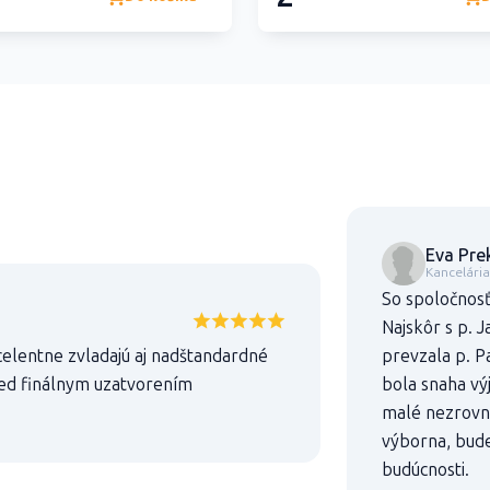
Eva Pre
Kancelári
So spoločnos
Najskôr s p. 
celentne zvladajú aj nadštandardné
prevzala p. P
ed finálnym uzatvorením
bola snaha výj
malé nezrovna
výborna, bude
budúcnosti.