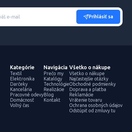
Prihlásiť sa
Kategórie
Navigácia
Všetko o nákupe
Textil
Prečo my
Všetko o nákupe
Elektronika
Katalógy
Najčastejšie otázky
Darčeky
Technológie
Obchodné podmienky
Kancelária
Realizácie
Doprava a platba
Pracovné odevy
Blog
Reklamácie
Domácnosť
Kontakt
Vrátenie tovaru
Voľný čas
Ochrana osobných údajov
Odstúpiť od zmluvy tu