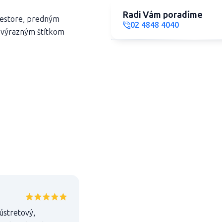
Radi Vám poradíme
iestore, predným
02 4848 4040
s výrazným štítkom
 ústretový,