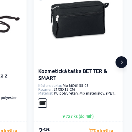
Kozmetická taška BETTER &
ka z
SMART
Kód produktu:
Mo MO6155-03
Rozmer:
21X8X13 CM
Material:
PU polyuretan, Mix materiálov, rPET - recyklovaný polyester
 polyester
9 727 ks (do 48h)
2
43€
o košíka
Do košíka