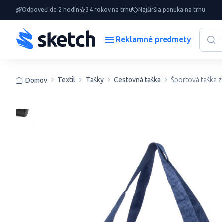
Odpoveď do 2 hodín
34 rokov na trhu
Najširšia ponuka na trhu
Reklamné predmety
Textil
Tašky
Cestovná taška
Športová taška z
Domov