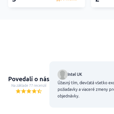
Intel UK
Povedali o nás
Úžasný tím, dievčatá všetko ex
Na základe 77 recenzií
požiadavky a viaceré zmeny pr
objednávky.