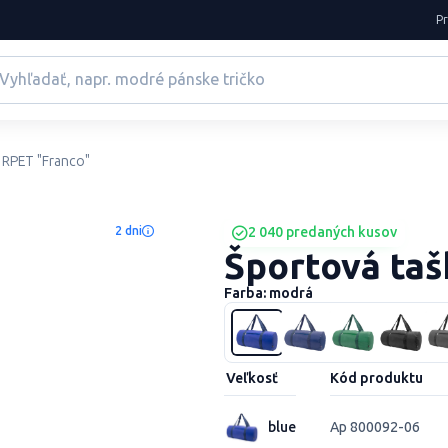
P
 RPET "Franco"
2 dni
2 040 predaných kusov
Športová taš
Farba: modrá
Veľkosť
Kód produktu
blue
Ap 800092-06