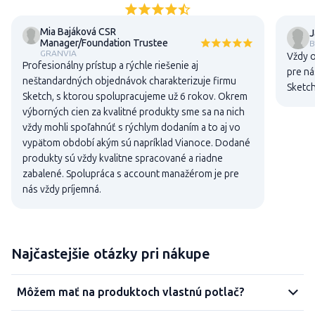
Mia Bajáková CSR
J
Manager/Foundation Trustee
B
GRANVIA
Vždy o
Profesionálny prístup a rýchle riešenie aj
pre ná
neštandardných objednávok charakterizuje firmu
Sketch
Sketch, s ktorou spolupracujeme už 6 rokov. Okrem
výborných cien za kvalitné produkty sme sa na nich
vždy mohli spoľahnúť s rýchlym dodaním a to aj vo
vypätom období akým sú napríklad Vianoce. Dodané
produkty sú vždy kvalitne spracované a riadne
zabalené. Spolupráca s account manažérom je pre
nás vždy príjemná.
Najčastejšie otázky pri nákupe
Môžem mať na produktoch vlastnú potlač?