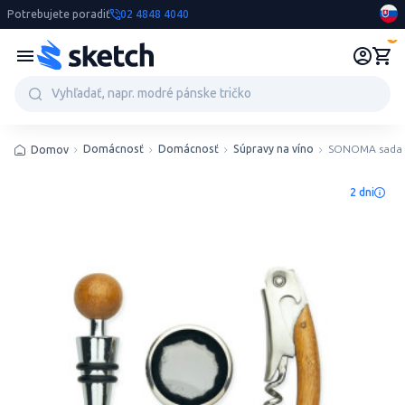
Potrebujete poradiť
02 4848 4040
0
Domácnosť
Domácnosť
Súpravy na víno
SONOMA sada 
Domov
2 dni