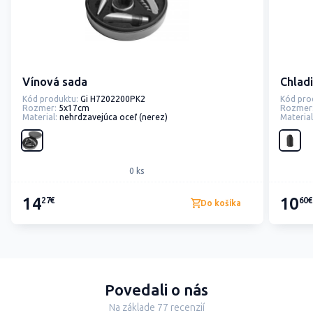
Vínová sada
Chlad
Kód produktu:
Gi H7202200PK2
Kód pro
Rozmer:
5x17cm
Rozmer
Material:
nehrdzavejúca oceľ (nerez)
Material
0 ks
14
10
27€
60€
Do košíka
Povedali o nás
Na základe 77 recenzií