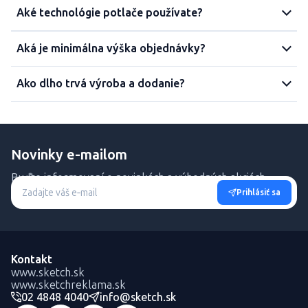
Aké technológie potlače používate?
Aká je minimálna výška objednávky?
Ako dlho trvá výroba a dodanie?
Novinky e-mailom
Buďte informovaní o novinkách a výhodných akciách.
Prihlásiť sa
Kontakt
www.sketch.sk
www.sketchreklama.sk
02 4848 4040
info@sketch.sk