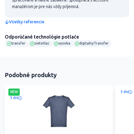
spracované a riadne zabalené. Spolupráca s account
manažérom je pre nás vždy príjemná.
Všetky referencie
Odporúčané technológie potlače
transfer
sietotlac
vysivka
digitalnyTransfer
Podobné produkty
NEW
5 dní
5 dní