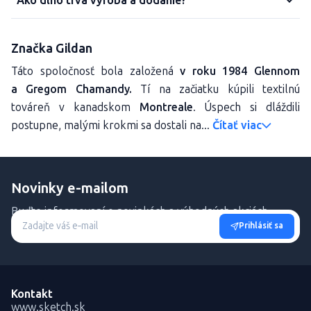
Ako dlho trvá výroba a dodanie?
Značka Gildan
Táto spoločnosť bola založená
v roku 1984 Glennom
a Gregom Chamandy.
Tí na začiatku kúpili textilnú
továreň v kanadskom
Montreale
. Úspech si dláždili
postupne, malými krokmi sa dostali na...
Čítať viac
Novinky e-mailom
Buďte informovaní o novinkách a výhodných akciách.
Prihlásiť sa
Kontakt
www.sketch.sk