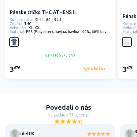
Pánske tričko THC ATHENS II.
Pánsk
Kód produktu:
St 11160-194-L
Značka:
THC
Kód pro
Veľkosť:
L, XL, XXL
Veľkosť:
Material:
PES (Polyester), bavlna, bavlna 100%, 60% bavlna, 40% polyester
Material
81 ks (do 3-5 dní)
3
3
67€
67€
Do košíka
Povedali o nás
Na základe 77 recenzií
B
Intel UK
M