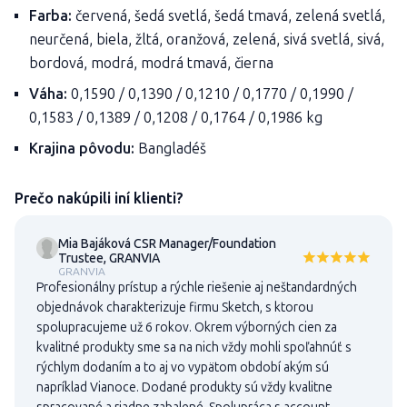
Farba:
červená, šedá svetlá, šedá tmavá, zelená svetlá,
neurčená, biela, žltá, oranžová, zelená, sivá svetlá, sivá,
bordová, modrá, modrá tmavá, čierna
Váha:
0,1590 / 0,1390 / 0,1210 / 0,1770 / 0,1990 /
0,1583 / 0,1389 / 0,1208 / 0,1764 / 0,1986 kg
Krajina pôvodu:
Bangladéš
Prečo nakúpili iní klienti?
Mia Bajáková CSR Manager/Foundation
Trustee, GRANVIA
GRANVIA
Profesionálny prístup a rýchle riešenie aj neštandardných
objednávok charakterizuje firmu Sketch, s ktorou
spolupracujeme už 6 rokov. Okrem výborných cien za
kvalitné produkty sme sa na nich vždy mohli spoľahnúť s
rýchlym dodaním a to aj vo vypätom období akým sú
napríklad Vianoce. Dodané produkty sú vždy kvalitne