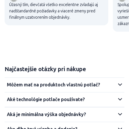
Úžasný tím, dievčatá všetko excelentne zvladajú aj
Spolup
nadštandardné požiadavky a viaceré zmeny pred
vyrieš
finálnym uzatvorením objednávky.
usmern
zákaz
Najčastejšie otázky pri nákupe
Môžem mať na produktoch vlastnú potlač?
Aké technológie potlače používate?
Aká je minimálna výška objednávky?