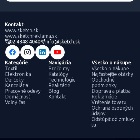
Kontakt
www.sketch.sk
www.sketchreklama.sk
02 4848 4040
info@sketch.sk
Kategórie
Navigácia
Všetko o nákupe
Textil
Prečo my
Všetko o nákupe
Elektronika
Katalógy
Najčastejšie otázky
Darčeky
Technológie
Obchodné
Kancelária
Realizácie
podmienky
Pracovné odevy
Blog
Doprava a platba
Domácnosť
Kontakt
Reklamácie
Voľný čas
Vrátenie tovaru
Ochrana osobných
údajov
Odstúpiť od zmluvy
tu