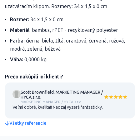
uzatváracím klipom. Rozmery: 34 x 1,5 x 0 cm
Rozmer:
34 x 1,5 x 0 cm
Materiál:
bambus, rPET - recyklovaný polyester
Farba:
čierna, biela, žltá, oranžová, červená, ružová,
modrá, zelená, béžová
Váha:
0,0000 kg
Prečo nakúpili iní klienti?
Scott Brownfield, MARKETING MANAGER /
HYCA s.r.o.
MARKETING MANAGER / HYCA s.r.o.
Veľmi dobré, kvalita!! Naozaj vyzerá fantasticky.
Všetky referencie