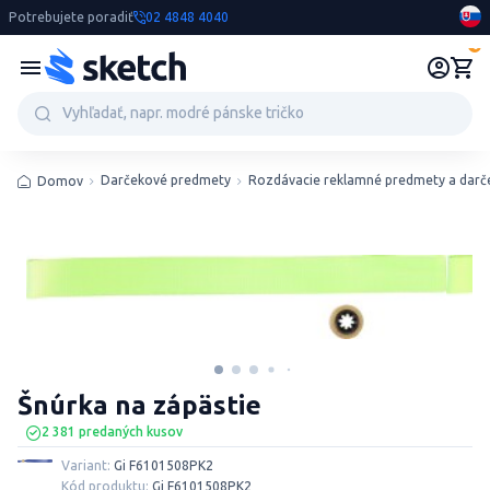
Potrebujete poradiť
02 4848 4040
0
Darčekové predmety
Rozdávacie reklamné predmety a darč
Domov
Šnúrka na zápästie
2 381 predaných kusov
Variant:
Gi F6101508PK2
Kód produktu:
Gi F6101508PK2