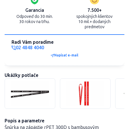
Garancia
7.500+
Odpoveď do 30 min.
spokojných klientov
30 rokov na trhu.
10 mil.+ dodaných
predmetov
Radi Vám poradíme
02 4848 4040
Napísať e-mail
Ukážky potlače
Popis a parametre
Šnúrka na zápästie rPET 300D s bambusovým