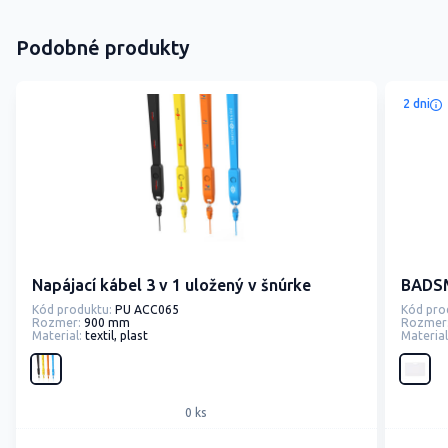
Podobné produkty
2 dni
Napájací kábel 3 v 1 uložený v šnúrke
BADSM
Kód produktu:
PU ACC065
Kód pro
Rozmer:
900 mm
Rozmer
Material:
textil, plast
Material
0 ks