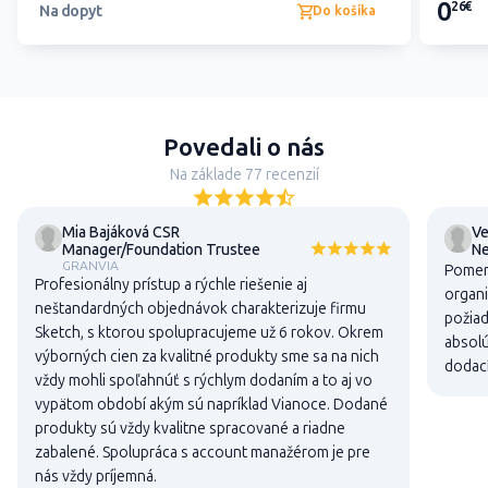
0
26€
Na dopyt
Do košíka
Povedali o nás
Na základe 77 recenzií
Mia Bajáková CSR
Ve
Manager/Foundation Trustee
N
GRANVIA
Pomer 
Profesionálny prístup a rýchle riešenie aj
organi
neštandardných objednávok charakterizuje firmu
požiad
Sketch, s ktorou spolupracujeme už 6 rokov. Okrem
absolú
výborných cien za kvalitné produkty sme sa na nich
dodací
vždy mohli spoľahnúť s rýchlym dodaním a to aj vo
vypätom období akým sú napríklad Vianoce. Dodané
produkty sú vždy kvalitne spracované a riadne
zabalené. Spolupráca s account manažérom je pre
nás vždy príjemná.