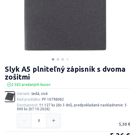
Slyk A5 plniteľný zápisník s dvoma
zošitmi
2 382 predaných kusov
Variant:
šedá, sivá
Kód produktu:
PF 10798082
Dostupnosť:
11 127 ks (do 3 dní), predpokladané naskladnenie: 5
000 ks (07.10.2026)
5,36 €