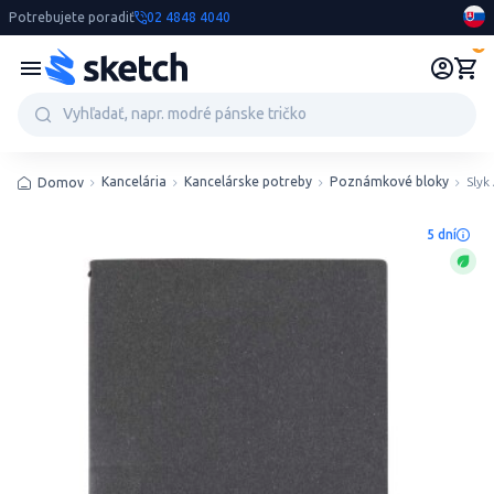
Potrebujete poradiť
02 4848 4040
0
Kancelária
Kancelárske potreby
Poznámkové bloky
Slyk
Domov
5 dní