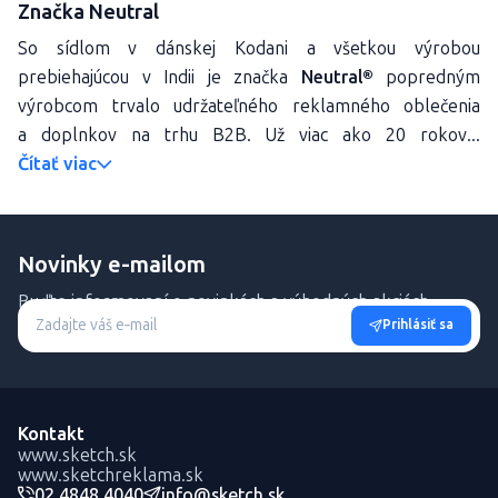
Značka Neutral
So sídlom v dánskej Kodani a všetkou výrobou
prebiehajúcou v Indii je značka
Neutral®
popredným
výrobcom trvalo udržateľného reklamného oblečenia
a doplnkov na trhu B2B. Už viac ako 20 rokov...
Čítať viac
Novinky e-mailom
Buďte informovaní o novinkách a výhodných akciách.
Prihlásiť sa
Kontakt
www.sketch.sk
www.sketchreklama.sk
02 4848 4040
info@sketch.sk