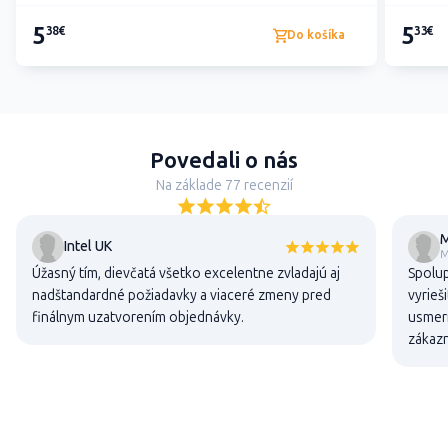
5
5
38€
33€
Do košíka
Povedali o nás
Na základe 77 recenzií
M
Intel UK
M
Úžasný tím, dievčatá všetko excelentne zvladajú aj
Spolup
nadštandardné požiadavky a viaceré zmeny pred
vyrieš
finálnym uzatvorením objednávky.
usmern
zákaz