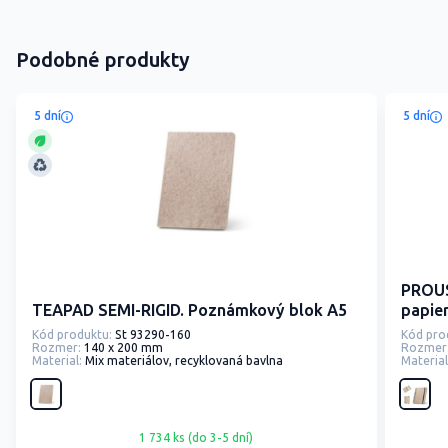
Podobné produkty
5 dní
5 dní
PROUS
TEAPAD SEMI-RIGID. Poznámkový blok A5
papier
stran
Kód produktu:
St 93290-160
Kód pro
Rozmer:
140 x 200 mm
Rozmer
Material:
Mix materiálov, recyklovaná bavlna
Material
1 734 ks (do 3-5 dní)