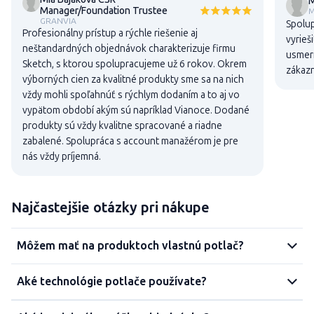
M
Manager/Foundation Trustee
M
GRANVIA
Spolup
Profesionálny prístup a rýchle riešenie aj
vyrieš
neštandardných objednávok charakterizuje firmu
usmern
Sketch, s ktorou spolupracujeme už 6 rokov. Okrem
zákaz
výborných cien za kvalitné produkty sme sa na nich
vždy mohli spoľahnúť s rýchlym dodaním a to aj vo
vypätom období akým sú napríklad Vianoce. Dodané
produkty sú vždy kvalitne spracované a riadne
zabalené. Spolupráca s account manažérom je pre
nás vždy príjemná.
Najčastejšie otázky pri nákupe
Môžem mať na produktoch vlastnú potlač?
Aké technológie potlače používate?