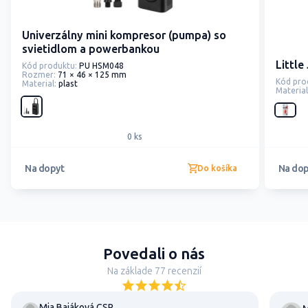
Univerzálny mini kompresor (pumpa) so
svietidlom a powerbankou
Little
Kód produktu:
PU HSM048
Rozmer:
71 × 46 × 125 mm
Kód pro
Material:
plast
Material
0 ks
Na dopyt
Na dop
Do košíka
Povedali o nás
Na základe 77 recenzií
Mia Bajáková CSR