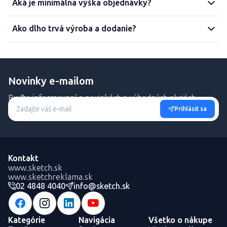
Aká je minimálna výška objednávky?
Ako dlho trvá výroba a dodanie?
Novinky e-mailom
Buďte informovaní o novinkách a výhodných akciách.
Prihlásiť sa
Kontakt
www.sketch.sk
www.sketchreklama.sk
02 4848 4040
info@sketch.sk
Kategórie
Navigácia
Všetko o nákupe