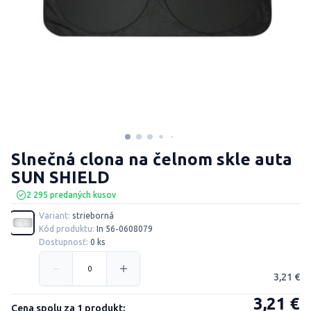
Slnečná clona na čelnom skle auta
SUN SHIELD
2 295 predaných kusov
Variant:
strieborná
Kód produktu:
In 56-0608079
Dostupnosť:
0 ks
3,21 €
3,21 €
Cena spolu za 1 produkt: