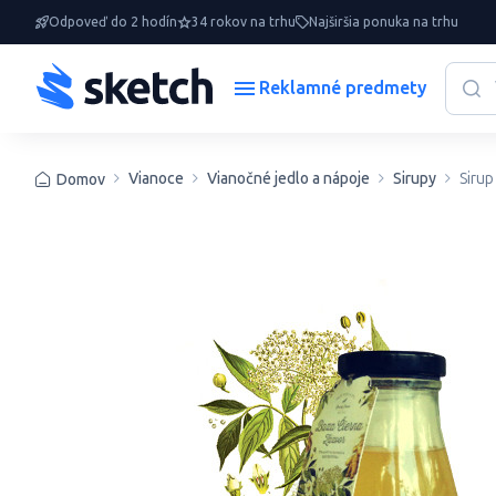
Odpoveď do 2 hodín
34 rokov na trhu
Najširšia ponuka na trhu
Reklamné predmety
Vianoce
Vianočné jedlo a nápoje
Sirupy
Sirup
Domov