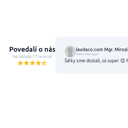
Povedali o nás
laudaco.com Mgr. Miros
Sales Manager
Na základe 77 recenzií
Šálky sme dostali, sú super 😊