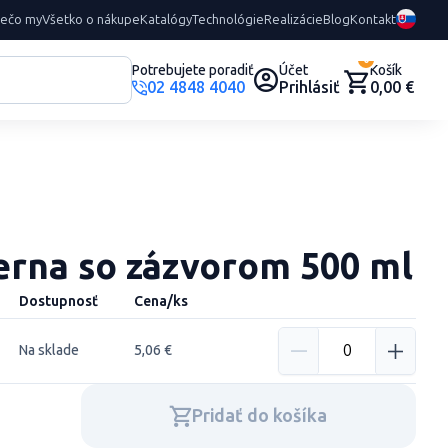
rečo my
Všetko o nákupe
Katalógy
Technológie
Realizácie
Blog
Kontakt
0
Potrebujete poradiť
Účet
Košík
02 4848 4040
Prihlásiť
0,00 €
ierna so zázvorom 500 ml
Dostupnosť
Cena/ks
Na sklade
5,06 €
Pridať do košíka