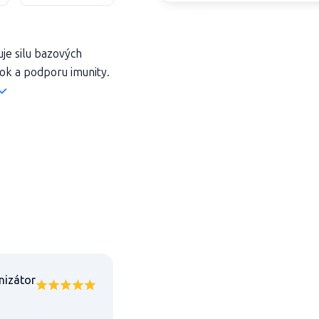
je silu bazových
tok a podporu imunity.
nizátor