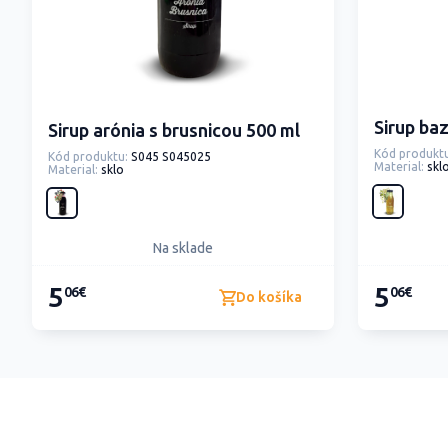
Sirup ba
Sirup arónia s brusnicou 500 ml
Kód produktu
Kód produktu:
S045 S045025
Material:
skl
Material:
sklo
Na sklade
5
5
06€
06€
Do košíka