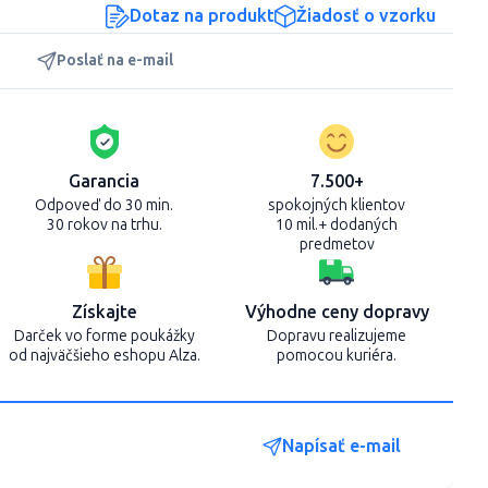
Dotaz na produkt
Žiadosť o vzorku
Poslať na e-mail
Garancia
7.500+
Odpoveď do 30 min.
spokojných klientov
30 rokov na trhu.
10 mil.+ dodaných
predmetov
Získajte
Výhodne ceny dopravy
Darček vo forme poukážky
Dopravu realizujeme
od najväčšieho eshopu Alza.
pomocou kuriéra.
Napísať e-mail