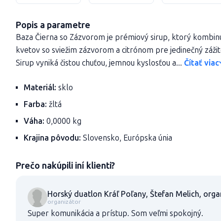
Popis a parametre
Baza Čierna so Zázvorom je prémiový sirup, ktorý kombinu
kvetov so sviežim zázvorom a citrónom pre jedinečný záži
Sirup vyniká čistou chuťou, jemnou kyslosťou a...
Čítať viac
Materiál:
sklo
Farba:
žltá
Váha:
0,0000 kg
Krajina pôvodu:
Slovensko, Európska únia
Prečo nakúpili iní klienti?
Horský duatlon Kráľ Poľany, Štefan Melich, orga
organizátor
Super komunikácia a prístup. Som veľmi spokojný.