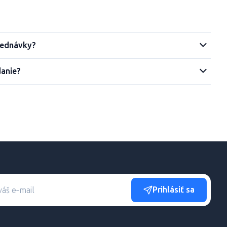
jednávky?
danie?
Prihlásiť sa