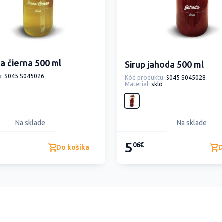
za čierna 500 ml
Sirup jahoda 500 ml
:
S045 S045026
Kód produktu:
S045 S045028
o
Material:
sklo
Na sklade
Na sklade
5
06€
Do košíka
D