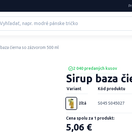
P
 baza čierna so zázvorom 500 ml
2 040 predaných kusov
Sirup baza č
Variant
Kód produktu
žltá
S045 S045027
Cena spolu za 1 produkt:
5,06 €