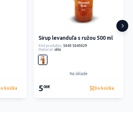
Sirup levanduľa s ružou 500 ml
Kód produktu:
S045 S045029
Material:
sklo
Na sklade
5
06€
o košíka
Do košíka