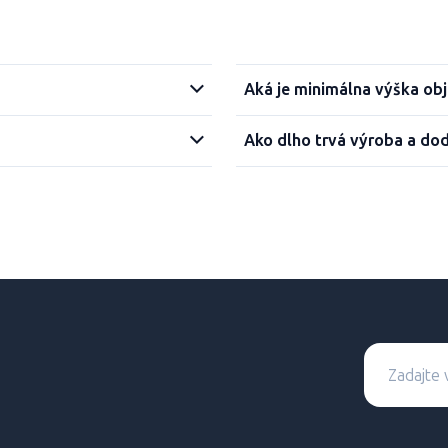
Aká je minimálna výška ob
Ako dlho trvá výroba a do