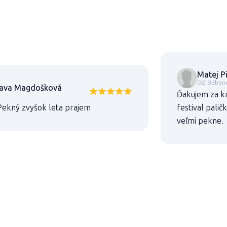
Matej P
OZ Bábenc
lava Magdošková
Ďakujem za kr
 Pekný zvyšok leta prajem
festival pali
veľmi pekne.