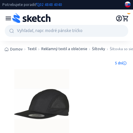
Potrebujete poradiť
02 4848 4040
0
Textil
Reklamný textil a oblečenie
Šiltovky
Šiltovka so s
Domov
5 dní