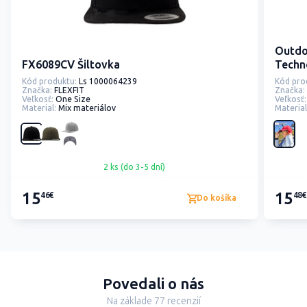
Outdo
FX6089CV Šiltovka
Techn
Kód produktu:
Ls 1000064239
Kód pro
Značka:
FLEXFIT
Značka:
Veľkosť:
One Size
Veľkosť:
Material:
Mix materiálov
Material
2 ks (do 3-5 dní)
15
15
46€
48€
Do košíka
Povedali o nás
Na základe 77 recenzií