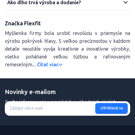
Ako dlho trvá výroba a dodanie?
Značka Flexfit
Myšlienka firmy bola urobiť revolúciu v priemysle na
výrobu pokrývok hlavy. S veľkou precíznosťou v každom
detaile neustále vyvíja kreatívne a inovatívne výrobky,
všetko poháňané veľkou túžbou a rafinovaným
remeselným...
Čítať viac
Novinky e-mailom
Buďte informovaní o novinkách a výhodných akciách.
Prihlásiť sa