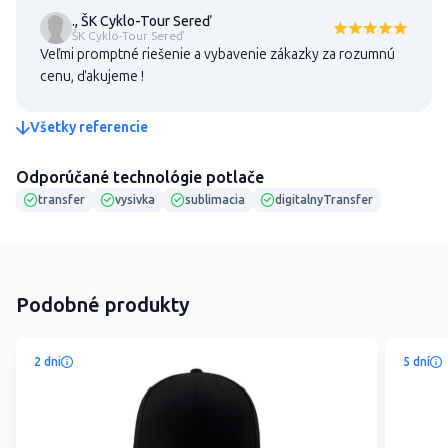
., ŠK Cyklo-Tour Sereď
ŠK Cyklo-Tour Sereď
Veľmi promptné riešenie a vybavenie zákazky za rozumnú
cenu, ďakujeme !
Všetky referencie
Odporúčané technológie potlače
transfer
vysivka
sublimacia
digitalnyTransfer
Podobné produkty
2 dni
5 dní