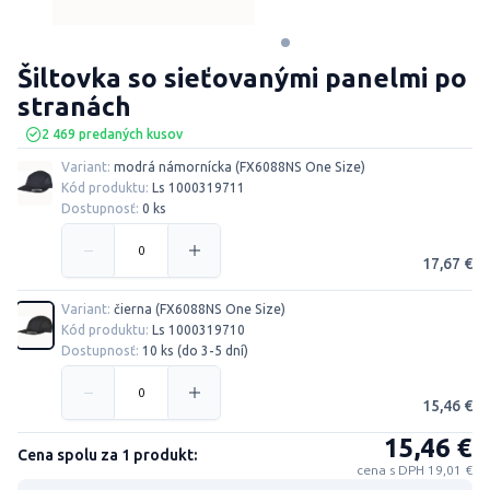
Šiltovka so sieťovanými panelmi po
stranách
2 469 predaných kusov
Variant:
modrá námornícka (FX6088NS One Size)
Kód produktu:
Ls 1000319711
Dostupnosť:
0 ks
17,67 €
Variant:
čierna (FX6088NS One Size)
Kód produktu:
Ls 1000319710
Dostupnosť:
10 ks (do 3-5 dní)
15,46 €
15,46 €
Cena spolu za 1 produkt:
cena s DPH 19,01 €