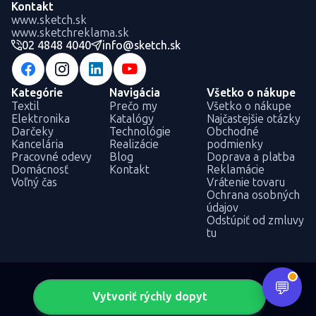
Kontakt
www.sketch.sk
www.sketchreklama.sk
02 4848 4040
info@sketch.sk
Kategórie
Navigácia
Všetko o nákupe
Textil
Prečo my
Všetko o nákupe
Elektronika
Katalógy
Najčastejšie otázky
Darčeky
Technológie
Obchodné
Kancelária
Realizácie
podmienky
Pracovné odevy
Blog
Doprava a platba
Domácnosť
Kontakt
Reklamácie
Voľný čas
Vrátenie tovaru
Ochrana osobných
údajov
Odstúpiť od zmluvy
tu
Vytvoriť rýchly dopyt