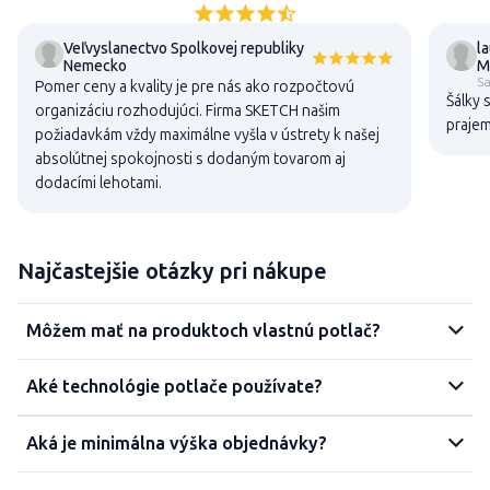
Veľvyslanectvo Spolkovej republiky
l
Nemecko
M
S
Pomer ceny a kvality je pre nás ako rozpočtovú
Šálky 
organizáciu rozhodujúci. Firma SKETCH našim
praje
požiadavkám vždy maximálne vyšla v ústrety k našej
absolútnej spokojnosti s dodaným tovarom aj
dodacími lehotami.
Najčastejšie otázky pri nákupe
Môžem mať na produktoch vlastnú potlač?
Aké technológie potlače používate?
Aká je minimálna výška objednávky?