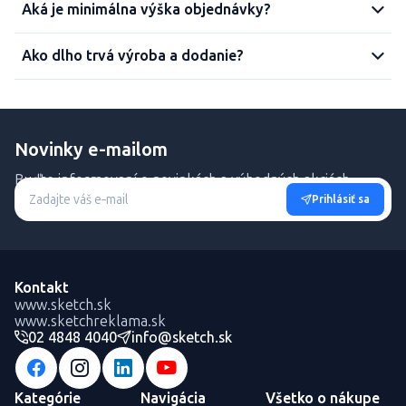
Aká je minimálna výška objednávky?
Ako dlho trvá výroba a dodanie?
Novinky e-mailom
Buďte informovaní o novinkách a výhodných akciách.
Prihlásiť sa
Kontakt
www.sketch.sk
www.sketchreklama.sk
02 4848 4040
info@sketch.sk
Kategórie
Navigácia
Všetko o nákupe