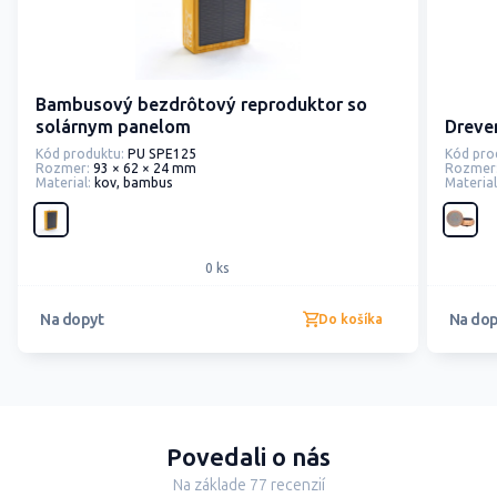
Bambusový bezdrôtový reproduktor so
solárnym panelom
Dreve
Kód produktu:
PU SPE125
Kód pro
Rozmer:
93 × 62 × 24 mm
Rozmer
Material:
kov, bambus
Material
0 ks
Na dopyt
Na dop
Do košíka
Povedali o nás
Na základe 77 recenzií