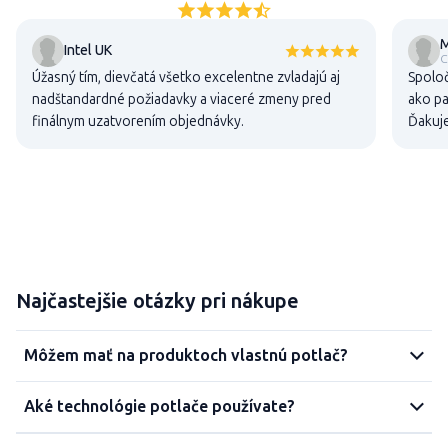
M
Intel UK
C
Úžasný tím, dievčatá všetko excelentne zvladajú aj
Spoloč
nadštandardné požiadavky a viaceré zmeny pred
ako pa
finálnym uzatvorením objednávky.
Ďakuj
Najčastejšie otázky pri nákupe
Môžem mať na produktoch vlastnú potlač?
Aké technológie potlače používate?