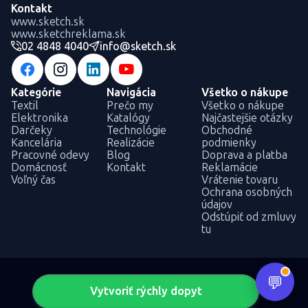
Kontakt
www.sketch.sk
www.sketchreklama.sk
02 4848 4040
info@sketch.sk
Kategórie
Navigácia
Všetko o nákupe
Textil
Prečo my
Všetko o nákupe
Elektronika
Katalógy
Najčastejšie otázky
Darčeky
Technológie
Obchodné
Kancelária
Realizácie
podmienky
Pracovné odevy
Blog
Doprava a platba
Domácnosť
Kontakt
Reklamácie
Voľný čas
Vrátenie tovaru
Ochrana osobných
údajov
Odstúpiť od zmluvy
tu
Vytvoriť rýchly dopyt