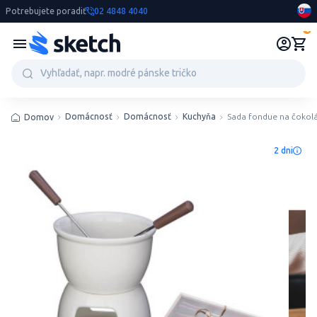
Potrebujete poradiť
02 4848 4040
0
Domácnosť
Domácnosť
Kuchyňa
Sada fondue na čokolá
Domov
2 dni