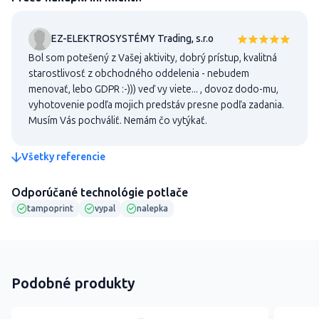
EZ-ELEKTROSYSTÉMY Trading, s.r.o
Bol som potešený z Vašej aktivity, dobrý prístup, kvalitná
starostlivosť z obchodného oddelenia - nebudem
menovať, lebo GDPR :-))) veď vy viete... , dovoz dodo-mu,
vyhotovenie podľa mojich predstáv presne podľa zadania.
Musím Vás pochváliť. Nemám čo vytýkať.
Všetky referencie
Odporúčané technológie potlače
tampoprint
vypal
nalepka
Podobné produkty