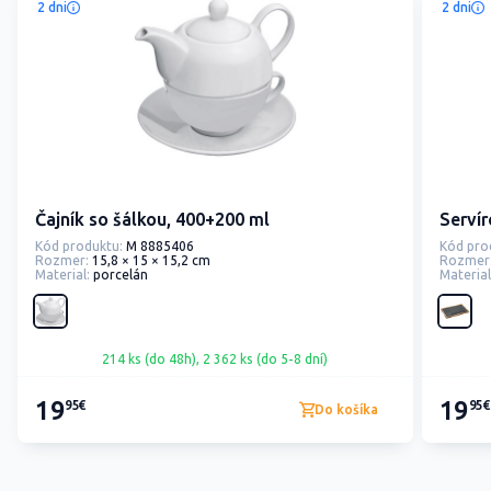
2 dni
2 dni
Čajník so šálkou, 400+200 ml
Serví
Kód produktu:
M 8885406
Kód pro
Rozmer:
15,8 × 15 × 15,2 cm
Rozmer
Material:
porcelán
Material
214 ks (do 48h), 2 362 ks (do 5-8 dní)
19
19
95€
95€
Do košíka