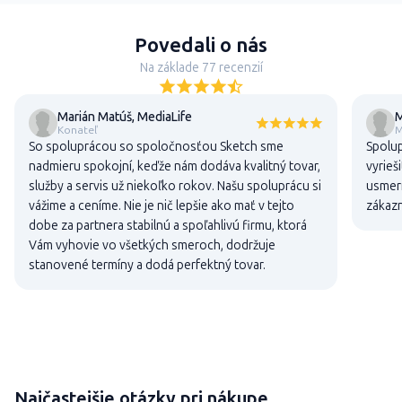
Povedali o nás
Na základe 77 recenzií
Marián Matúš, MediaLife
M
Konateľ
M
So spoluprácou so spoločnosťou Sketch sme
Spolup
nadmieru spokojní, keďže nám dodáva kvalitný tovar,
vyrieš
služby a servis už niekoľko rokov. Našu spoluprácu si
usmern
vážime a ceníme. Nie je nič lepšie ako mať v tejto
zákaz
dobe za partnera stabilnú a spoľahlivú firmu, ktorá
Vám vyhovie vo všetkých smeroch, dodržuje
stanovené termíny a dodá perfektný tovar.
Najčastejšie otázky pri nákupe