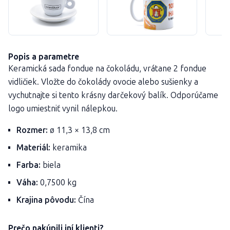
Popis a parametre
Keramická sada fondue na čokoládu, vrátane 2 fondue
vidličiek. Vložte do čokolády ovocie alebo sušienky a
vychutnajte si tento krásny darčekový balík. Odporúčame
logo umiestniť vynil nálepkou.
Rozmer:
ø 11,3 × 13,8 cm
Materiál:
keramika
Farba:
biela
Váha:
0,7500 kg
Krajina pôvodu:
Čína
Prečo nakúpili iní klienti?