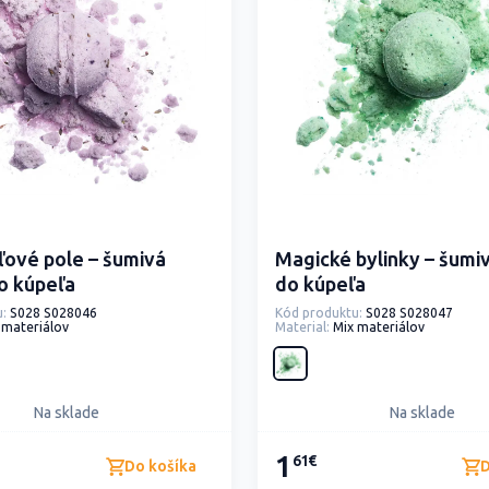
ové pole – šumivá
Magické bylinky – šum
o kúpeľa
do kúpeľa
:
S028 S028046
Kód produktu:
S028 S028047
 materiálov
Material:
Mix materiálov
Na sklade
Na sklade
1
61€
Do košíka
D