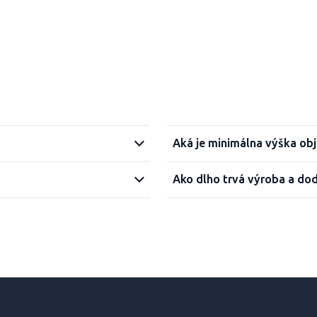
Aká je minimálna výška ob
Ako dlho trvá výroba a do