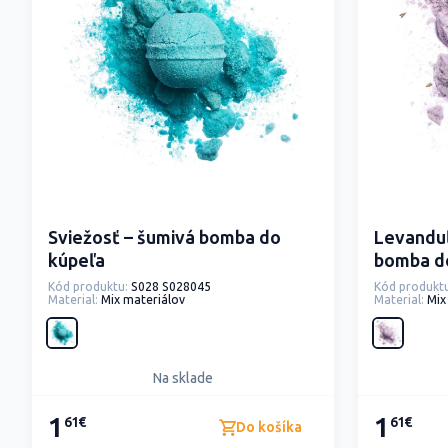
Sviežosť – šumivá bomba do
Levanduľ
kúpeľa
bomba d
Kód produktu:
S028 S028045
Kód produktu
Material:
Mix materiálov
Material:
Mix
Na sklade
1
1
61€
61€
Do košíka