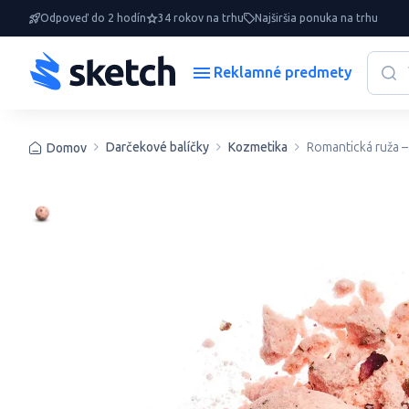
Odpoveď do 2 hodín
34 rokov na trhu
Najširšia ponuka na trhu
Reklamné predmety
Darčekové balíčky
Kozmetika
Romantická ruža 
Domov