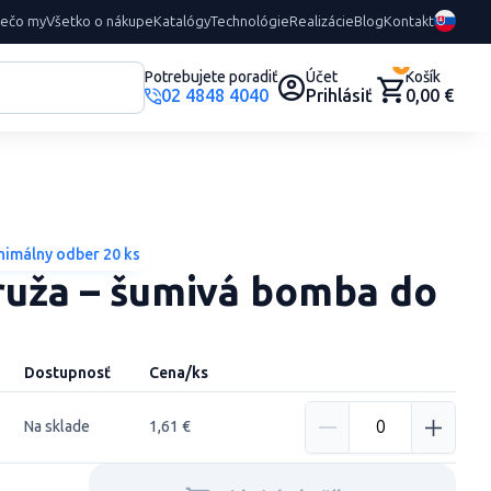
rečo my
Všetko o nákupe
Katalógy
Technológie
Realizácie
Blog
Kontakt
0
Potrebujete poradiť
Účet
Košík
02 4848 4040
Prihlásiť
0,00 €
nimálny odber 20 ks
ruža – šumivá bomba do
Dostupnosť
Cena/ks
Na sklade
1,61 €