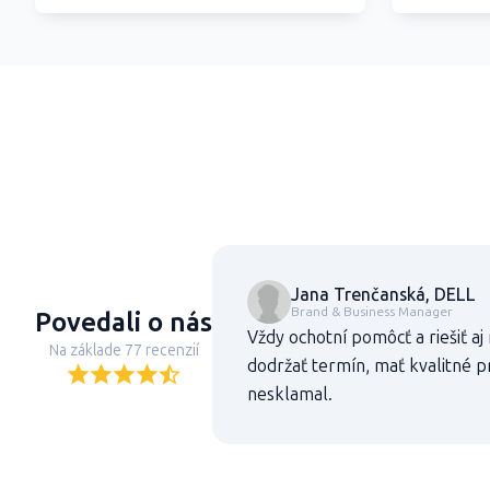
Jana Trenčanská, DELL
Brand & Business Manager
Povedali o nás
Vždy ochotní pomôcť a riešiť aj
Na základe 77 recenzií
dodržať termín, mať kvalitné pr
nesklamal.