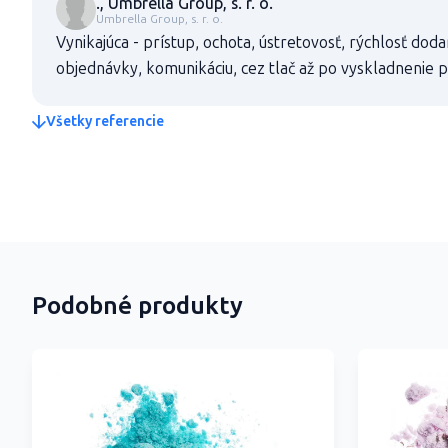
., Umbrella Group, s. r. o.
Umbrella Group, s. r. o.
Vynikajúca - prístup, ochota, ústretovosť, rýchlosť doda
objednávky, komunikáciu, cez tlač až po vyskladnenie
Všetky referencie
Podobné produkty