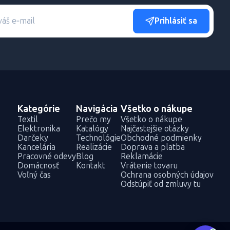
Prihlásiť sa
Kategórie
Navigácia
Všetko o nákupe
Textil
Prečo my
Všetko o nákupe
Elektronika
Katalógy
Najčastejšie otázky
Darčeky
Technológie
Obchodné podmienky
Kancelária
Realizácie
Doprava a platba
Pracovné odevy
Blog
Reklamácie
Domácnosť
Kontakt
Vrátenie tovaru
Voľný čas
Ochrana osobných údajov
Odstúpiť od zmluvy tu