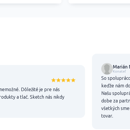
Marián 
Konateľ
So spolupráco
keďže nám dod
 nemožné. Dôležité je pre nás
Našu spoluprác
odukty a tlač. Sketch nás nikdy
dobe za partn
všetkých sme
tovar.