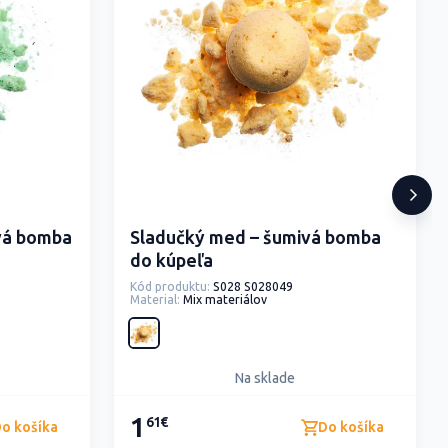
ivá bomba
Sladučký med – šumivá bomba
do kúpeľa
Kód produktu:
S028 S028049
Material:
Mix materiálov
Na sklade
1
61€
o košíka
Do košíka