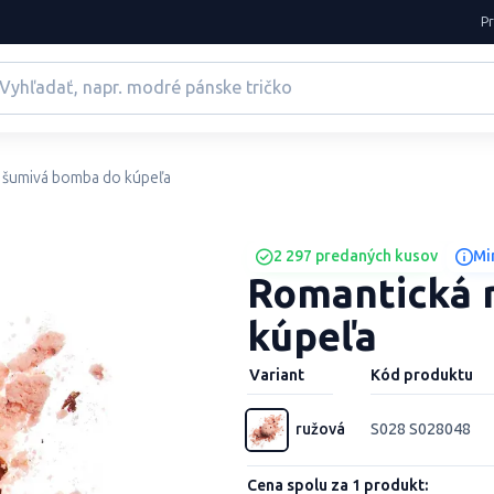
P
– šumivá bomba do kúpeľa
2 297 predaných kusov
Mi
Romantická 
kúpeľa
Variant
Kód produktu
ružová
S028 S028048
Cena spolu za 1 produkt: