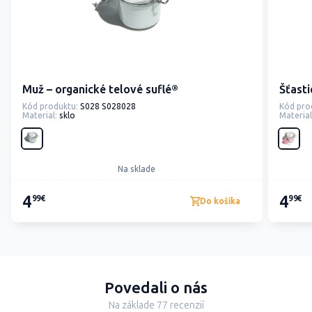
Muž – organické telové suflé®
Šťasti
Kód produktu:
S028 S028028
Kód pro
Material:
sklo
Material
Na sklade
4
4
99€
99€
Do košíka
Povedali o nás
Na základe 77 recenzií