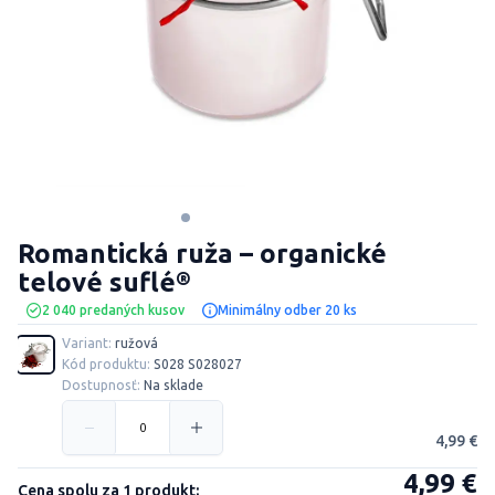
Romantická ruža – organické
telové suflé®
2 040 predaných kusov
Minimálny odber 20 ks
Variant:
ružová
Kód produktu:
S028 S028027
Dostupnosť:
Na sklade
4,99 €
4,99 €
Cena spolu za 1 produkt: