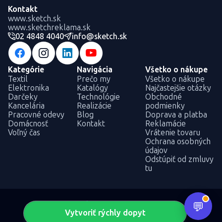
Kontakt
www.sketch.sk
www.sketchreklama.sk
02 4848 4040
info@sketch.sk
Kategórie
Navigácia
Všetko o nákupe
Textil
Prečo my
Všetko o nákupe
Elektronika
Katalógy
Najčastejšie otázky
Darčeky
Technológie
Obchodné
Kancelária
Realizácie
podmienky
Pracovné odevy
Blog
Doprava a platba
Domácnosť
Kontakt
Reklamácie
Voľný čas
Vrátenie tovaru
Ochrana osobných
údajov
Odstúpiť od zmluvy
tu
Vytvoriť rýchly dopyt