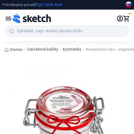
Potrebujete poradiť
02 4848 4040
0
Darčekové balíčky
Kozmetika
Romantická ruža – organické
Domov