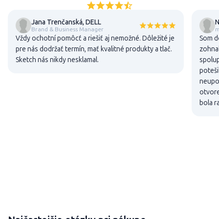
Jana Trenčanská, DELL
N
Brand & Business Manager
m
Vždy ochotní pomôcť a riešiť aj nemožné. Dôležité je
Som do
pre nás dodržať termín, mať kvalitné produkty a tlač.
zohnal
Sketch nás nikdy nesklamal.
spolup
poteši
neupon
otvore
bola r