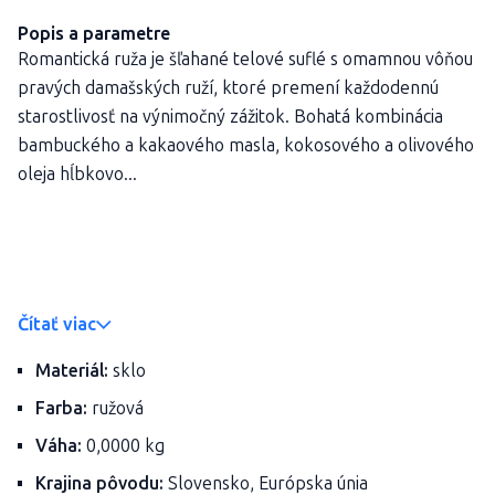
Popis a parametre
Romantická ruža je šľahané telové suflé s omamnou vôňou
pravých damašských ruží, ktoré premení každodennú
starostlivosť na výnimočný zážitok. Bohatá kombinácia
bambuckého a kakaového masla, kokosového a olivového
oleja hĺbkovo...
Čítať viac
Materiál:
sklo
Farba:
ružová
Váha:
0,0000 kg
Krajina pôvodu:
Slovensko, Európska únia