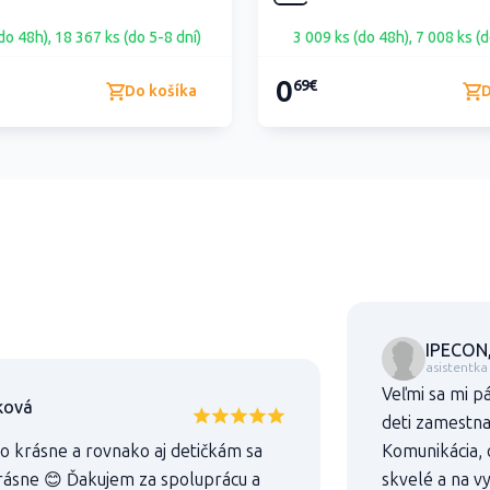
do 48h), 18 367 ks (do 5-8 dní)
3 009 ks (do 48h), 7 008 ks (d
0
69€
Do košíka
D
IPECON,
asistentka
Veľmi sa mi p
ková
deti zamestna
lo krásne a rovnako aj detičkám sa
Komunikácia, 
 krásne 😊 Ďakujem za spoluprácu a
skvelé a na v