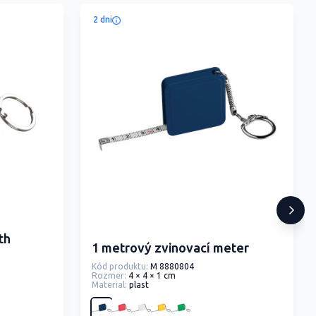
2 dni
th
1 metrový zvinovací meter
Kód produktu:
M 8880804
Rozmer:
4 × 4 × 1 cm
Material:
plast