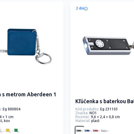
2 dni
a s metrom Aberdeen 1
Kľúčenka s baterkou Ba
:
Eg 880804
Kód produktu:
Eg 231103
Značka:
NO1
 4 × 1 cm
Rozmer:
9,6 × 2,4 × 0,8 cm
st, kov
Material:
plast