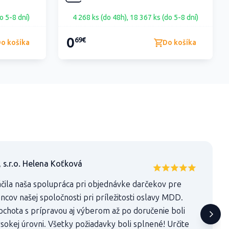
o 5-8 dní)
4 268 ks (do 48h), 18 367 ks (do 5-8 dní)
0
69€
o košíka
Do košíka
 s.r.o. Helena Koťková
áčila naša spolupráca pri objednávke darčekov pre
ncov našej spoločnosti pri príležitosti oslavy MDD.
ochota s prípravou aj výberom až po doručenie boli
ysokej úrovni. Všetky požiadavky boli splnené! Určite