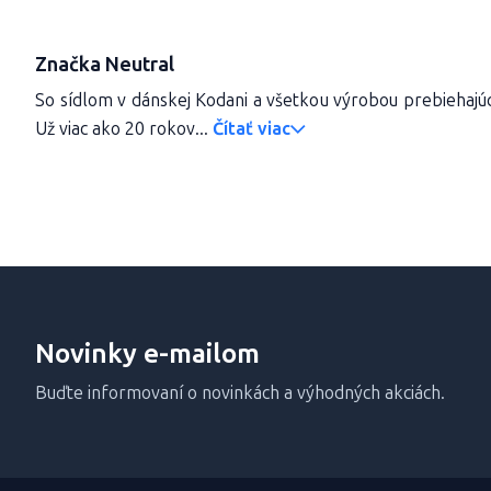
Značka Neutral
So sídlom v dánskej Kodani a všetkou výrobou prebiehajúc
Už viac ako 20 rokov...
Čítať viac
Novinky e-mailom
Buďte informovaní o novinkách a výhodných akciách.