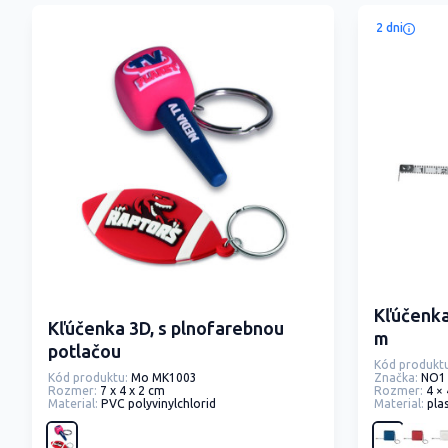
2 dni
Kľúčenk
Kľúčenka 3D, s plnofarebnou
m
potlačou
Kód produktu
Kód produktu:
Mo MK1003
Značka:
NO1
Rozmer:
7 x 4 x 2 cm
Rozmer:
4 ×
Material:
PVC polyvinylchlorid
Material:
pla