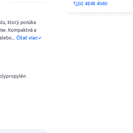
02 4848 4040
tu, ktorý ponúka
anie. Kompaktná a
alebo...
Čítať viac
polypropylén