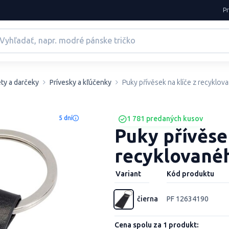
P
ty a darčeky
Prívesky a kľúčenky
Puky přívěsek na klíče z recyklov
5 dní
1 781 predaných kusov
Puky přívěsek
recyklované
Variant
Kód produktu
čierna
PF 12634190
Cena spolu za 1 produkt: