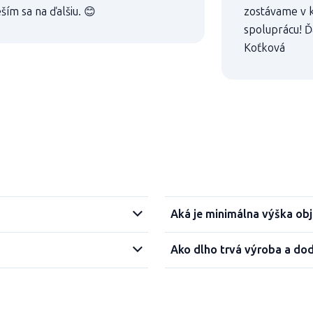
eším sa na ďalšiu. 😊
zostávame v k
spoluprácu! Ď
Koťková
Aká je minimálna výška ob
Ako dlho trvá výroba a do