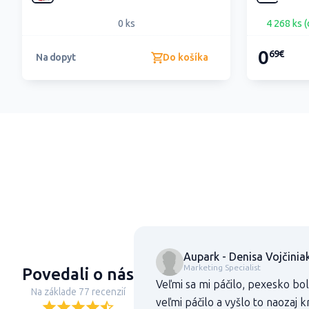
0 ks
4 268 ks (
0
69€
Do košíka
Na dopyt
Aupark - Denisa Vojčinia
Marketing Specialist
Povedali o nás
Veľmi sa mi páčilo, pexesko bo
Na základe 77 recenzií
veľmi páčilo a vyšlo to naozaj