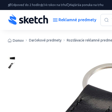
Odpoveď do 2 hodín
34 rokov na trhu
Najširšia ponuka na trhu
Reklamné predmety
Darčekové predmety
Rozdávacie reklamné predme
Domov