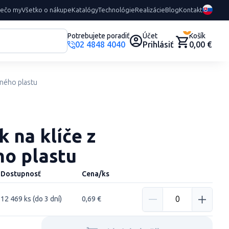
rečo my
Všetko o nákupe
Katalógy
Technológie
Realizácie
Blog
Kontakt
0
Potrebujete poradiť
Účet
Košík
02 4848 4040
Prihlásiť
0,00 €
aného plastu
 na klíče z
ho plastu
Dostupnosť
Cena/ks
12 469 ks (do 3 dní)
0,69 €