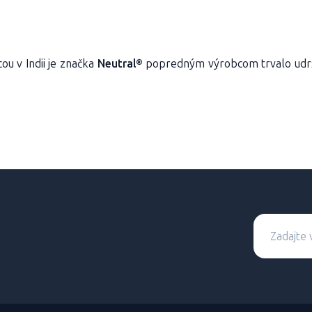
ou v Indii je značka
Neutral®
popredným výrobcom trvalo udrž