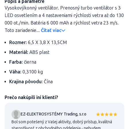
Popis a parametre
Vysokovýkonný ventilátor. Prenosný turbo ventilátor s 3
LED osvetlením a 4 nastaveniami rýchlosti vetra až do 130
000 ot./min. Batéria 6 000 mAh a rýchlosť vetra 23 m/s.
Toto zariadenie...
Čítať viac
Rozmer:
6,5 X 3,8 X 13,5CM
Materiál:
ABS plast
Farba:
čierna
Váha:
0,3100 kg
Krajina pôvodu:
Čína
Prečo nakúpili iní klienti?
EZ-ELEKTROSYSTÉMY Trading, s.r.o
Bol som potešený z Vašej aktivity, dobrý prístup, kvalitná
starostlivosť z obchodného oddelenia - nebudem