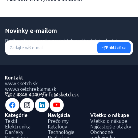
Novinky e-mailom
Buďte informovaní o novinkách a výhodných akciách.
Prihlásiť sa
Kontakt
www.sketch.sk
www.sketchreklama.sk
02 4848 4040
info@sketch.sk
Kategórie
Navigácia
Všetko o nákupe
Textil
Prečo my
Všetko o nákupe
Elektronika
Katalógy
Najčastejšie otázky
Darčeky
Technológie
Obchodné
Kancelária
Realizácie
podmienky