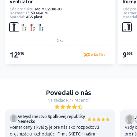
ventilátor
Ručný 
Kód produktu:
Mo MO2780-03
Kód pro
Rozmer:
13.5X4X4CM
Rozmer
Material:
ABS plast
Material
0 ks
12
9
51€
65€
Do košíka
Povedali o nás
Na základe 77 recenzií
Veľvyslanectvo Spolkovej republiky
J
Nemecko
B
Pomer ceny a kvality je pre nás ako rozpočtovú
Vždy o
organizáciu rozhodujúci. Firma SKETCH našim
pre ná