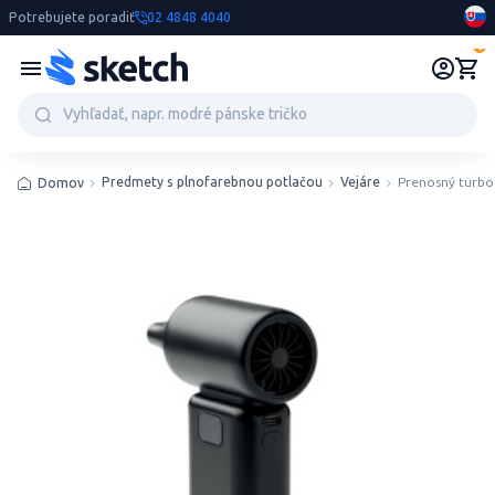
Potrebujete poradiť
02 4848 4040
0
Predmety s plnofarebnou potlačou
Vejáre
Prenosný turbo 
Domov