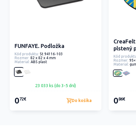
CreaFelt
FUNFAYE. Podložka
plstený 
Kód produktu:
St 94116-103
Kód produktu
Rozmer:
82 x 82 x 4 mm
Rozmer:
95
Material:
ABS plast
Material:
gum
23 033 ks (do 3-5 dní)
0
0
72€
86€
Do košíka