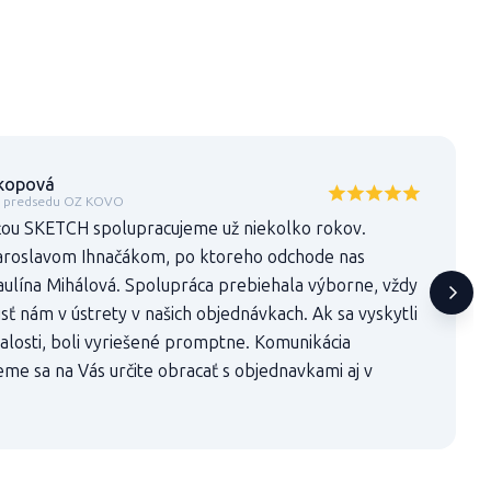
kopová
a predsedu OZ KOVO
ťou SKETCH spolupracujeme už niekolko rokov.
Jaroslavom Ihnačákom, po ktoreho odchode nas
aulína Mihálová. Spolupráca prebiehala výborne, vždy
sť nám v ústrety v našich objednávkach. Ak sa vyskytli
losti, boli vyriešené promptne. Komunikácia
me sa na Vás určite obracať s objednavkami aj v