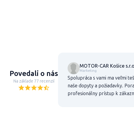
MOTOR-CAR Košice s.r.o
Marketing
Povedali o nás
Spolupráca s vami ma veľmi teš
Na základe 77 recenzií
naše dopyty a požiadavky. Pora
profesionálny prístup k zákaz