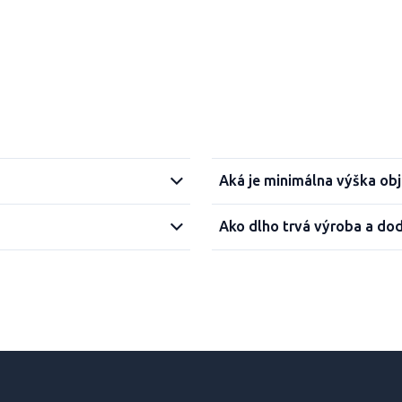
Aká je minimálna výška ob
Ako dlho trvá výroba a do