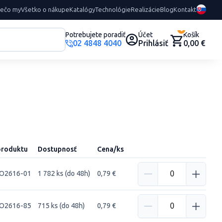
rečo my
Všetko o nákupe
Katalógy
Technológie
Realizácie
Blog
Kontakt
0
Potrebujete poradiť
Účet
Košík
02 4848 4040
Prihlásiť
0,00 €
produktu
Dostupnosť
Cena/ks
O2616-01
1 782 ks (do 48h)
0,79 €
O2616-85
715 ks (do 48h)
0,79 €