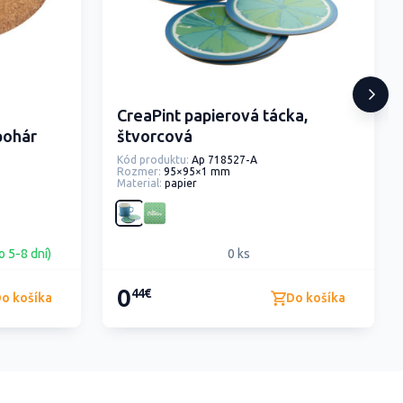
CreaPint papierová tácka,
pohár
štvorcová
Kód produktu:
Ap 718527-A
Rozmer:
95×95×1 mm
Material:
papier
o 5-8 dní)
0 ks
0
44€
o košíka
Do košíka