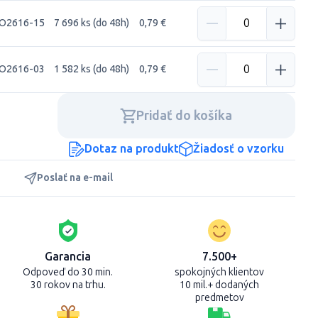
O2616-15
7 696 ks (do 48h)
0,79 €
O2616-03
1 582 ks (do 48h)
0,79 €
Pridať do košíka
Dotaz na produkt
Žiadosť o vzorku
Poslať na e-mail
Garancia
7.500+
Odpoveď do 30 min.
spokojných klientov
30 rokov na trhu.
10 mil.+ dodaných
predmetov