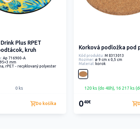
 Drink Plus RPET
Korková podložka pod 
podtácok, kruh
Kód produktu:
M 8313013
:
Ap 716900-A
Rozmer:
ø 9 cm x 0,5 cm
×95×3 mm
Material:
korok
a, rPET - recyklovaný polyester
0 ks
120 ks (do 48h), 16 217 ks (d
0
48€
Do košíka
D