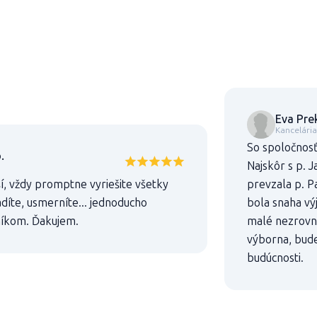
Eva Pre
Kancelári
So spoločnos
.
Najskôr s p. 
í, vždy promptne vyriešite všetky
prevzala p. P
díte, usmerníte... jednoducho
bola snaha výj
níkom. Ďakujem.
malé nezrovna
výborna, bude
budúcnosti.