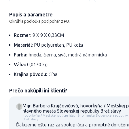
Popis a parametre
Okrúhla podložka pod pohár z PU.
Rozmer:
9 X 9 X 0,33CM
Materiál:
PU polyuretan, PU koža
Farba:
hnedá, čierna, sivá, modrá námornícka
Váha:
0,0130 kg
Krajina pôvodu:
Čína
Prečo nakúpili iní klienti?
Mgr. Barbora Krajčovičová, hovorkyňa / Mestskej p
hlavného mesta Slovenskej republiky Bratislavy
hovorkyňa / Mestskej polície hlavného mesta Slovenskej republiky
Bratislavy
Ďakujeme ešte raz za spoluprácu a promptné doručenie 