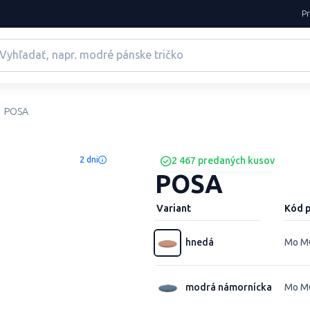
P
POSA
2 dni
2 467 predaných kusov
POSA
Variant
Kód 
hnedá
Mo M
modrá námornícka
Mo M