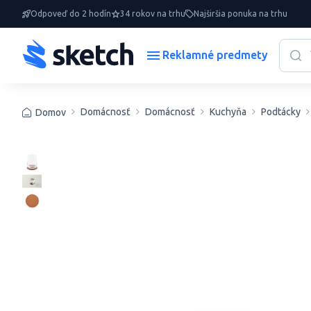
Odpoveď do 2 hodín
34 rokov na trhu
Najširšia ponuka na trhu
Reklamné predmety
Domácnosť
Domácnosť
Kuchyňa
Podtácky
Domov