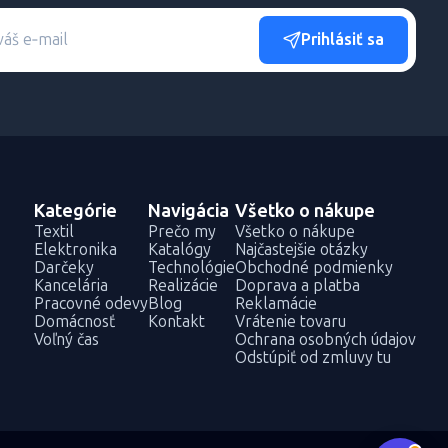
Prihlásiť sa
Kategórie
Navigácia
Všetko o nákupe
Textil
Prečo my
Všetko o nákupe
Elektronika
Katalógy
Najčastejšie otázky
Darčeky
Technológie
Obchodné podmienky
Kancelária
Realizácie
Doprava a platba
Pracovné odevy
Blog
Reklamácie
Domácnosť
Kontakt
Vrátenie tovaru
Voľný čas
Ochrana osobných údajov
Odstúpiť od zmluvy tu