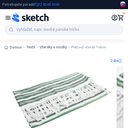
Potrebujete poradiť
02 4848 4040
0
Textil
Uteráky a osušky
Plážový uterák Tulum
Domov
2 dni