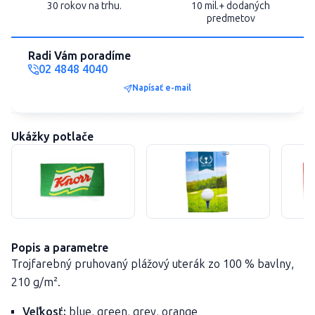
30 rokov na trhu.
10 mil.+ dodaných
predmetov
Radi Vám poradíme
02 4848 4040
Napísať e-mail
Ukážky potlače
Popis a parametre
Trojfarebný pruhovaný plážový uterák zo 100 % bavlny,
210 g/m².
Veľkosť:
blue, green, grey, orange