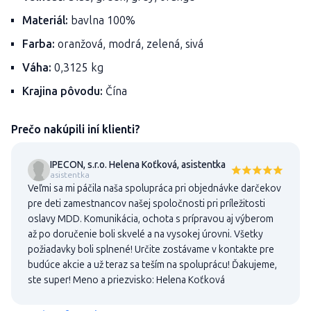
Materiál:
bavlna 100%
Farba:
oranžová, modrá, zelená, sivá
Váha:
0,3125 kg
Krajina pôvodu:
Čína
Prečo nakúpili iní klienti?
IPECON, s.r.o. Helena Koťková, asistentka
asistentka
Veľmi sa mi páčila naša spolupráca pri objednávke darčekov
pre deti zamestnancov našej spoločnosti pri príležitosti
oslavy MDD. Komunikácia, ochota s prípravou aj výberom
až po doručenie boli skvelé a na vysokej úrovni. Všetky
požiadavky boli splnené! Určite zostávame v kontakte pre
budúce akcie a už teraz sa teším na spoluprácu! Ďakujeme,
ste super! Meno a priezvisko: Helena Koťková