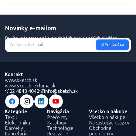
Novinky e-mailom
Buďte informovaní o novinkách a výhodných akciách.
Prihlásiť sa
Kontakt
www.sketch.sk
www.sketchreklama.sk
02 4848 4040
info@sketch.sk
Kategórie
Navigácia
Všetko o nákupe
Textil
Prečo my
Všetko o nákupe
Elektronika
Katalógy
Najčastejšie otázky
Darčeky
Technológie
Obchodné
Kancelária
Realizácie
podmienky