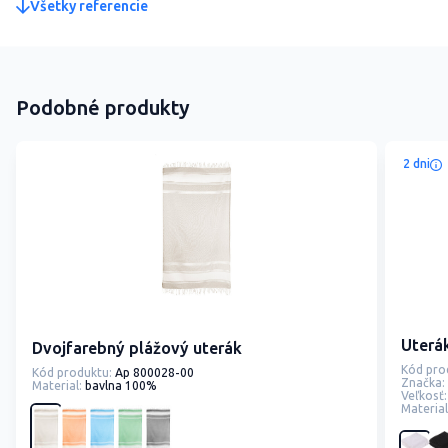
Všetky referencie
Podobné produkty
2 dni
Uterák
Dvojfarebný plážový uterák
Kód pro
Kód produktu:
Ap 800028-00
Značka:
Material:
bavlna 100%
Veľkosť:
Material