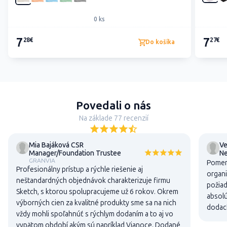
0 ks
7
7
28€
27€
Do košíka
Povedali o nás
Na základe 77 recenzií
Mia Bajáková CSR
Ve
Manager/Foundation Trustee
N
GRANVIA
Pomer 
Profesionálny prístup a rýchle riešenie aj
organi
neštandardných objednávok charakterizuje firmu
požiad
Sketch, s ktorou spolupracujeme už 6 rokov. Okrem
absolú
výborných cien za kvalitné produkty sme sa na nich
dodací
vždy mohli spoľahnúť s rýchlym dodaním a to aj vo
vypätom období akým sú napríklad Vianoce. Dodané