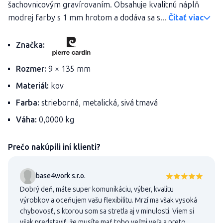
šachovnicovým gravírovaním. Obsahuje kvalitnú náplň
modrej farby s 1 mm hrotom a dodáva sa s...
Čítať viac
Značka:
Rozmer:
9 × 135 mm
Materiál:
kov
Farba:
strieborná, metalická, sivá tmavá
Váha:
0,0000 kg
Prečo nakúpili iní klienti?
base4work s.r.o.
Dobrý deň, máte super komunikáciu, výber, kvalitu
výrobkov a oceňujem vašu flexibilitu. Mrzí ma však vysoká
chybovosť, s ktorou som sa stretla aj v minulosti. Viem si
však predstaviť, že musíte mať toho veľmi veľa a preto