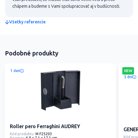
chápem a budeme s Vami spolupracovať aj v budúcnosti.
Všetky referencie
Podobné produkty
1 deň
NEW
5 dní
Roller pero Ferraghini AUDREY
GENER
Kód produktu:
M F25203
Kód pro