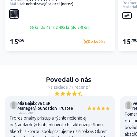
Rozmer:
6,8 x 7,1 x 17,1 cm
Rozmer
Material:
nehrdzavejúca oceľ (nerez)
Material
56 ks (do 48h), 2 405 ks (do 5-8 dní)
15
15
65€
70€
Do košíka
Povedali o nás
Na základe 77 recenzií
Mia Bajáková CSR
Ve
Manager/Foundation Trustee
N
GRANVIA
Pomer 
Profesionálny prístup a rýchle riešenie aj
organi
neštandardných objednávok charakterizuje firmu
požiad
Sketch, s ktorou spolupracujeme už 6 rokov. Okrem
absolú