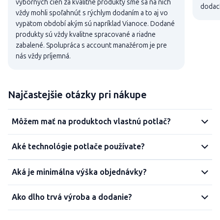
výborných cien za kvalitné produkty sme sa na nich
dodací
vždy mohli spoľahnúť s rýchlym dodaním a to aj vo
vypätom období akým sú napríklad Vianoce. Dodané
produkty sú vždy kvalitne spracované a riadne
zabalené. Spolupráca s account manažérom je pre
nás vždy príjemná.
Najčastejšie otázky pri nákupe
Môžem mať na produktoch vlastnú potlač?
Aké technológie potlače používate?
Aká je minimálna výška objednávky?
Ako dlho trvá výroba a dodanie?