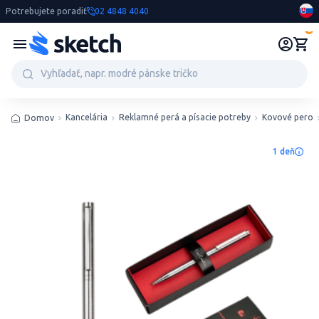
Potrebujete poradiť
02 4848 4040
0
Kancelária
Reklamné perá a písacie potreby
Kovové pero
Domov
1 deň