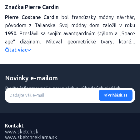
Značka Pierre Cardin
Pierre Costane Cardin
bol francúzsky módny návrhár,
pôvodom z Talianska. Svoj módny dom založil v roku
1950.
Preslávil sa svojím avantgardným štýlom a „Space
age“ dizajnom. Miloval geometrické tvary, ktoré...
Čítať viac
Novinky e-mailom
Buďte informovaní o novinkách a výhodných akciách.
Prihlásiť sa
Kontakt
www.sketch.sk
www.sketchreklama.sk