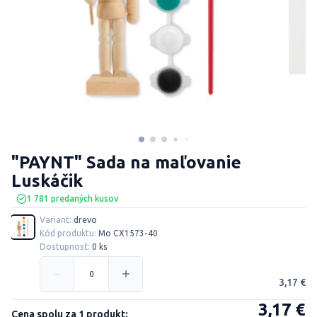
"PAYNT" Sada na maľovanie
Luskáčik
1 781 predaných kusov
Variant:
drevo
Kód produktu:
Mo CX1573-40
Dostupnosť:
0 ks
3,17 €
3,17 €
Cena spolu za 1 produkt: