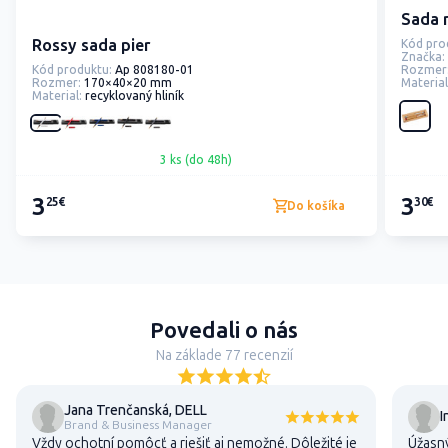
Sada 
Rossy sada pier
Kód pro
Značka:
Rozmer
Kód produktu:
Ap 808180-01
Material
Rozmer:
170×40×20 mm
Material:
recyklovaný hliník
3 ks (do 48h)
3
3
25€
30€
Do košíka
Povedali o nás
Na základe 77 recenzií
Jana Trenčanská, DELL
I
Brand & Business Manager
Vždy ochotní pomôcť a riešiť aj nemožné. Dôležité je
Úžasný