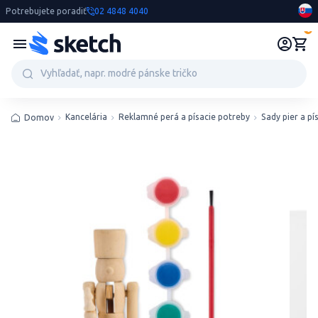
Potrebujete poradiť
02 4848 4040
0
Kancelária
Reklamné perá a písacie potreby
Sady pier a pí
Domov