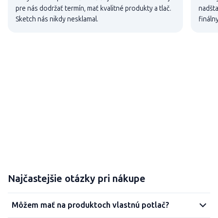
pre nás dodržať termín, mať kvalitné produkty a tlač.
nadšta
Sketch nás nikdy nesklamal.
fináln
Najčastejšie otázky pri nákupe
Môžem mať na produktoch vlastnú potlač?