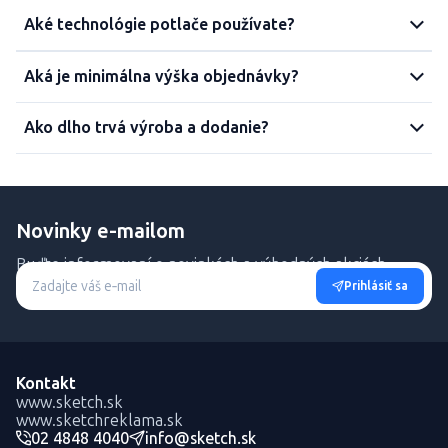
Aké technológie potlače používate?
Aká je minimálna výška objednávky?
Ako dlho trvá výroba a dodanie?
Novinky e-mailom
Buďte informovaní o novinkách a výhodných akciách.
Prihlásiť sa
Kontakt
www.sketch.sk
www.sketchreklama.sk
02 4848 4040
info@sketch.sk