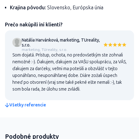
Krajina pôvodu:
Slovensko, Európska únia
Prečo nakúpili iní klienti?
Natália Harvánková, marketing, TUreality,
s.r.o.
marketing, TUreality, s.r.o.
Som dojatá. Prístup, ochota, no predovšetkým ste zohnali
nemožné :-). Ďakujem, ďakujem za VAŠU spoluprácu, za VÁS,
ďakujem za darčeky, veľmi ma potešili a obzvlášť v tejto
uponáhľano, neuponáhľanej dobe. Diáre zožali úspech
hneď po otvorení (vraj sme také pekné ešte nemali :-), tak
som bola rada, že úlohu sme zvládli.
Všetky referencie
Podobné produkty