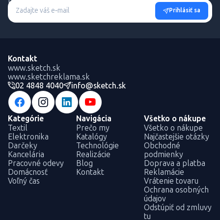
Buďte informovaní o novinkách a výhodných akciách.
Prihlásiť sa
Kontakt
www.sketch.sk
www.sketchreklama.sk
02 4848 4040
info@sketch.sk
Kategórie
Navigácia
Všetko o nákupe
Textil
Prečo my
Všetko o nákupe
Elektronika
Katalógy
Najčastejšie otázky
Darčeky
Technológie
Obchodné
Kancelária
Realizácie
podmienky
Pracovné odevy
Blog
Doprava a platba
Domácnosť
Kontakt
Reklamácie
Voľný čas
Vrátenie tovaru
Ochrana osobných
údajov
Odstúpiť od zmluvy
tu