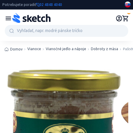
Potrebujete poradiť
02 4848 4040
0
Vianoce
Vianočné jedlo a nápoje
Dobroty z mäsa
Pašté
Domov