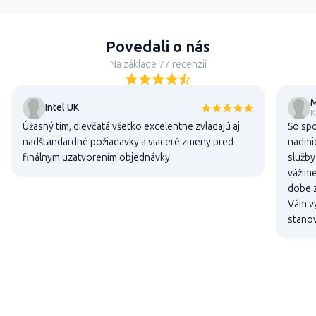
Povedali o nás
Na základe 77 recenzií
M
Intel UK
K
Úžasný tím, dievčatá všetko excelentne zvladajú aj
So sp
nadštandardné požiadavky a viaceré zmeny pred
nadmie
finálnym uzatvorením objednávky.
služby
vážime
dobe z
Vám vy
stanov