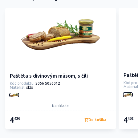
Pašté
Paštéta s divinovým mäsom, s čili
Kód pro
Kód produktu:
S056 S056012
Material
Material:
sklo
Na sklade
4
4
43€
43€
Do košíka