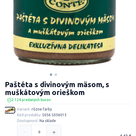
Paštéta s divinovým mäsom, s
muškátovým orieškom
2 124 predaných kusov
Variant:
rôzne farby
Kód produktu:
S056 S056015
Dostupnosť:
Na sklade