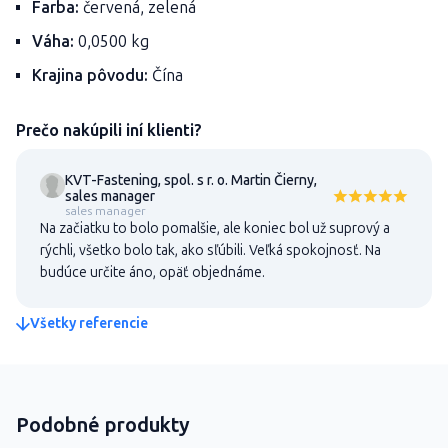
Farba:
červená, zelená
Váha:
0,0500 kg
Krajina pôvodu:
Čína
Prečo nakúpili iní klienti?
KVT-Fastening, spol. s r. o. Martin Čierny,
sales manager
sales manager
Na začiatku to bolo pomalšie, ale koniec bol už suprový a
rýchli, všetko bolo tak, ako sľúbili. Veľká spokojnosť. Na
budúce určite áno, opäť objednáme.
Všetky referencie
Podobné produkty