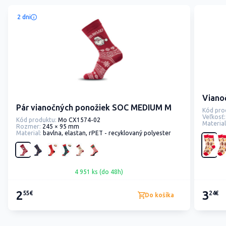
2 dni
Viano
Pár vianočných ponožiek SOC MEDIUM M
Kód pro
Veľkosť:
Kód produktu:
Mo CX1574-02
Material
Rozmer:
245 × 95 mm
Material:
bavlna, elastan, rPET - recyklovaný polyester
4 951 ks (do 48h)
2
3
55€
24€
Do košíka