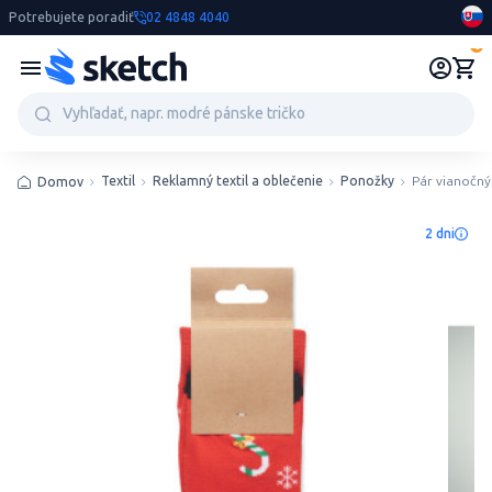
Potrebujete poradiť
02 4848 4040
0
Textil
Reklamný textil a oblečenie
Ponožky
Pár vianočn
Domov
2 dni