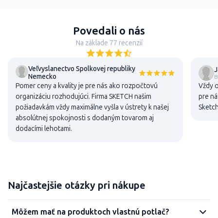
Povedali o nás
Na základe 77 recenzií
Veľvyslanectvo Spolkovej republiky
J
Nemecko
B
Pomer ceny a kvality je pre nás ako rozpočtovú
Vždy o
organizáciu rozhodujúci. Firma SKETCH našim
pre ná
požiadavkám vždy maximálne vyšla v ústrety k našej
Sketch
absolútnej spokojnosti s dodaným tovarom aj
dodacími lehotami.
Najčastejšie otázky pri nákupe
Môžem mať na produktoch vlastnú potlač?