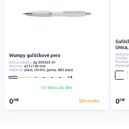
Guľôč
Unica
Kód pro
Wumpy guľôčkové pero
Značka:
Rozmer
Kód produktu:
Ap 809360-01
Material
Rozmer:
ø13×140 mm
Material:
plast, chróm, guma, ABS plast
+4
107 880 ks (do 48h)
0
0
20€
20€
Do košíka