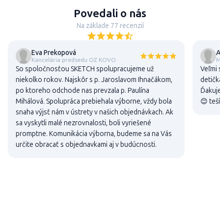
Povedali o nás
Na základe 77 recenzií
Eva Prekopová
A
Kancelária predsedu OZ KOVO
M
So spoločnosťou SKETCH spolupracujeme už
Veľmi 
niekolko rokov. Najskôr s p. Jaroslavom Ihnačákom,
detičk
po ktoreho odchode nas prevzala p. Paulína
Ďakuje
Mihálová. Spolupráca prebiehala výborne, vždy bola
😊 teš
snaha výjsť nám v ústrety v našich objednávkach. Ak
sa vyskytli malé nezrovnalosti, boli vyriešené
promptne. Komunikácia výborna, budeme sa na Vás
určite obracať s objednavkami aj v budúcnosti.