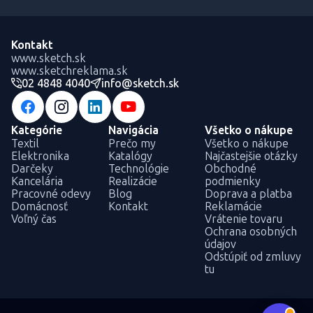
Kontakt
www.sketch.sk
www.sketchreklama.sk
02 4848 4040
info@sketch.sk
Kategórie
Navigácia
Všetko o nákupe
Textil
Prečo my
Všetko o nákupe
Elektronika
Katalógy
Najčastejšie otázky
Darčeky
Technológie
Obchodné
Kancelária
Realizácie
podmienky
Pracovné odevy
Blog
Doprava a platba
Domácnosť
Kontakt
Reklamácie
Voľný čas
Vrátenie tovaru
Ochrana osobných
údajov
Odstúpiť od zmluvy
tu