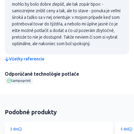
mohlo by bolo dobre zlepšiť, ale tak zopár tipov: -
samozrejme znížiť ceny a tak, ale to stave - ponuka je veľmi
široká a ťažko sa v nej orientuje: v mojom prípade keď som
potreboval tovar do týždňa, a nebolo mi úplne jasné čo je
ešte možné potlačiť a dodať a čo už pozerám zbytočné,
pretože to nie je dostupné. Takže neviem či som si vybral
optimálne, ale nakoniec som bol spokojný.
Všetky referencie
Odporúčané technológie potlače
tampoprint
Podobné produkty
2 dni
5 dní