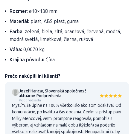
Rozmer:
ø10×138 mm
Materiál:
plast, ABS plast, guma
Farba:
zelená, biela, žltá, oranžová, červená, modrá,
modrá svetlá, limetková, čierna, ružová
Váha:
0,0070 kg
Krajina pôvodu:
Čína
Prečo nakúpili iní klienti?
Jozef Hancar, Slovenská spoločnosť
aktuárov, Podpredseda
Podpredseda
Myslím, že úplne na 100% všetko išlo ako som očakával. Od
komunikácie, po kvalitu a čas dodania. Cením si prístup pani
Milky Mencovej, veľmi promptne reagovala, pomohla s
výberom, aj vzhľadom na malú dobu (týždeň) sa podarilo
všetko zrealizovať k mojej spokojnosti. Nenapadá mi čo by