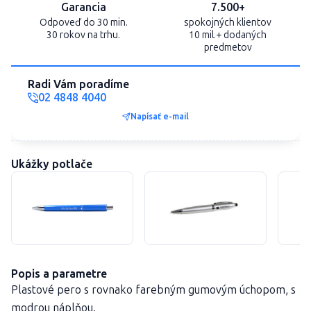
Garancia
7.500+
Odpoveď do 30 min.
spokojných klientov
30 rokov na trhu.
10 mil.+ dodaných
predmetov
Radi Vám poradíme
02 4848 4040
Napísať e-mail
Ukážky potlače
Popis a parametre
Plastové pero s rovnako farebným gumovým úchopom, s
modrou náplňou.