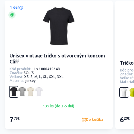
1 deň
Unisex vintage tričko s otvoreným koncom
Cliff
Tričko
Kód produktu:
Ls 1000419648
Kód pro
Značka:
SOL´S
Značka:
Veľkosť:
XS, S, M, L, XL, XXL, 3XL
Veľkosť:
Material:
jersey
Material
139 ks (do 3-5 dní)
7
6
79€
29€
Do košíka