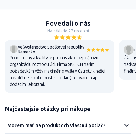
Povedali o nás
Na základe 77 recenzií
Veľvyslanectvo Spolkovej republiky
I
Nemecko
Pomer ceny a kvality je pre nás ako rozpočtovú
Úžasný
organizáciu rozhodujúci. Firma SKETCH našim
nadšta
požiadavkám vždy maximálne vyšla v ústrety k našej
fináln
absolútnej spokojnosti s dodaným tovarom aj
dodacími lehotami.
Najčastejšie otázky pri nákupe
Môžem mať na produktoch vlastnú potlač?