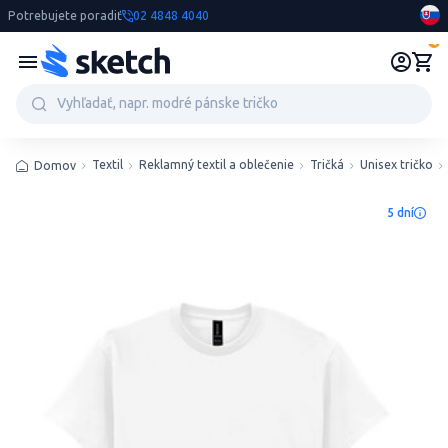
Potrebujete poradiť
02 4848 4040
0
Textil
Reklamný textil a oblečenie
Tričká
Unisex tričko
Domov
5 dní