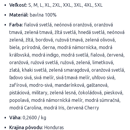
Veľkosť:
S, M, L, XL, 2XL, XXL, 3XL, 4XL, 5XL
Materiál:
bavlna 100%
Farba:
fialová svetlá, neónová oranžová, oranžová
tmavá, zelená tmavá, žltá svetlá, hnedá svetlá, neónová
zelená, žltá, bordová, ružová tmavá, zelená olivová,
biela, prírodná, čierna, modrá námornícka, modrá
kráľovská, modrá indigo, modrá svetlá, fialová, červená,
oranžová, ružová svetlá, ružová, zelená, limetková,
zlatá, khaki svetlá, zelená smaragdová, oranžová svetlá,
ľadovo sivá, sivá melír, sivá tmavá melír, uhľovo sivá,
zafírová, modro-sivá, mandarínková, gaštanová,
pistáciová, military, zelená lesná, čokoládová, piesková,
popolavá, modrá námornícká melír, modrá súmračná,
modrá Carolina, modrá Iris, červená Cherry
Váha:
0,2600 / kg
Krajina pôvodu:
Honduras