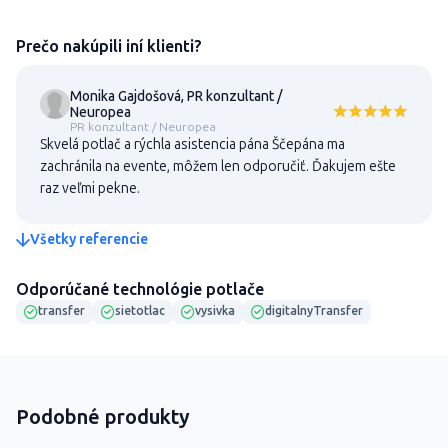
Prečo nakúpili iní klienti?
Monika Gajdošová, PR konzultant /
Neuropea
PR konzultant / Neuropea
Skvelá potlač a rýchla asistencia pána Ščepána ma
zachránila na evente, môžem len odporučiť. Ďakujem ešte
raz veľmi pekne.
Všetky referencie
Odporúčané technológie potlače
transfer
sietotlac
vysivka
digitalnyTransfer
Podobné produkty