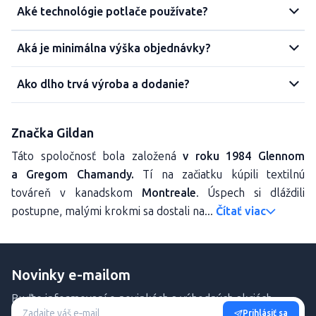
Aké technológie potlače používate?
Aká je minimálna výška objednávky?
Ako dlho trvá výroba a dodanie?
Značka Gildan
Táto spoločnosť bola založená
v roku 1984 Glennom
a Gregom Chamandy.
Tí na začiatku kúpili textilnú
továreň v kanadskom
Montreale
. Úspech si dláždili
postupne, malými krokmi sa dostali na...
Čítať viac
Novinky e-mailom
Buďte informovaní o novinkách a výhodných akciách.
Prihlásiť sa