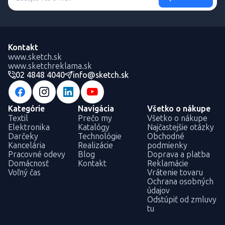
Kontakt
www.sketch.sk
www.sketchreklama.sk
02 4848 4040
info@sketch.sk
Kategórie
Navigácia
Všetko o nákupe
Textil
Prečo my
Všetko o nákupe
Elektronika
Katalógy
Najčastejšie otázky
Darčeky
Technológie
Obchodné
Kancelária
Realizácie
podmienky
Pracovné odevy
Blog
Doprava a platba
Domácnosť
Kontakt
Reklamácie
Voľný čas
Vrátenie tovaru
Ochrana osobných
údajov
Odstúpiť od zmluvy
tu